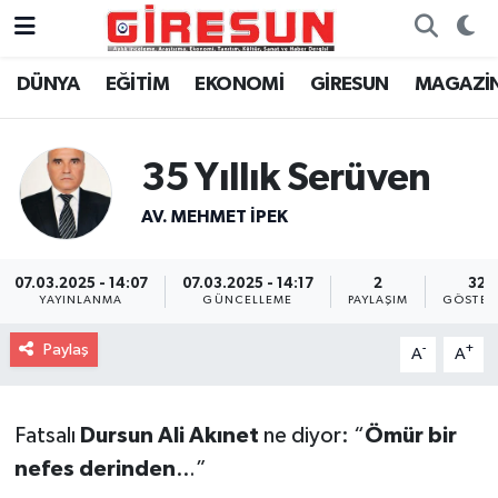
DÜNYA
EĞİTİM
EKONOMİ
GİRESUN
MAGAZİ
Hava Durumu
Trafik Durumu
35 Yıllık Serüven
Süper Lig Puan Durumu ve Fikstür
AV. MEHMET İPEK
Tüm Manşetler
07.03.2025 - 14:07
07.03.2025 - 14:17
2
32
YAYINLANMA
GÜNCELLEME
PAYLAŞIM
GÖSTER
Son Dakika Haberleri
Paylaş
-
+
A
A
Haber Arşivi
Fatsalı
Dursun Ali Akınet
ne diyor: “
Ömür bir
nefes derinden
…”