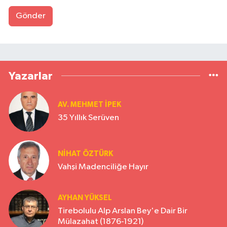
Gönder
Yazarlar
AV. MEHMET İPEK
35 Yıllık Serüven
NİHAT ÖZTÜRK
Vahşi Madenciliğe Hayır
AYHAN YÜKSEL
Tirebolulu Alp Arslan Bey'e Dair Bir
Mülazahat (1876-1921)