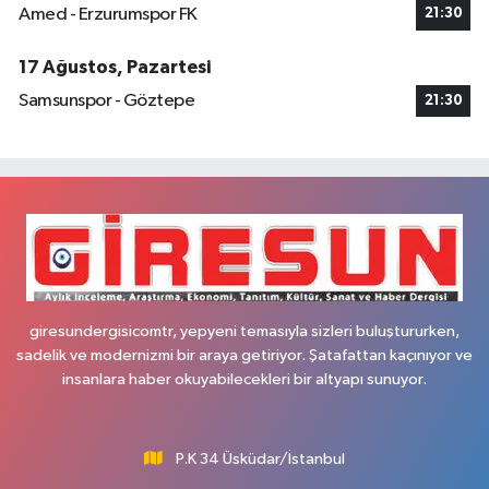
Amed - Erzurumspor FK
21:30
17 Ağustos, Pazartesi
Samsunspor - Göztepe
21:30
giresundergisicomtr, yepyeni temasıyla sizleri buluştururken,
sadelik ve modernizmi bir araya getiriyor. Şatafattan kaçınıyor ve
insanlara haber okuyabilecekleri bir altyapı sunuyor.
P.K 34 Üsküdar/İstanbul