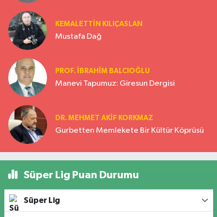
KEMALETTİN KILIÇASLAN
Mustafa Dağ
PROF. İBRAHİM BALCIOĞLU
Manevi Tapumuz: Giresun Dergisi
DR. MEHMET AKIF KORKMAZ
Gurbetten Memlekete Bir Kültür Köprüsü
Süper Lig Puan Durumu
Süper Lig