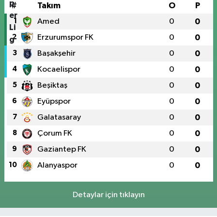
#
Takım
O
P
1
Amed
0
0
2
Erzurumspor FK
0
0
3
Başakşehir
0
0
4
Kocaelispor
0
0
5
Beşiktaş
0
0
6
Eyüpspor
0
0
7
Galatasaray
0
0
8
Çorum FK
0
0
9
Gaziantep FK
0
0
10
Alanyaspor
0
0
Detaylar için tıklayın