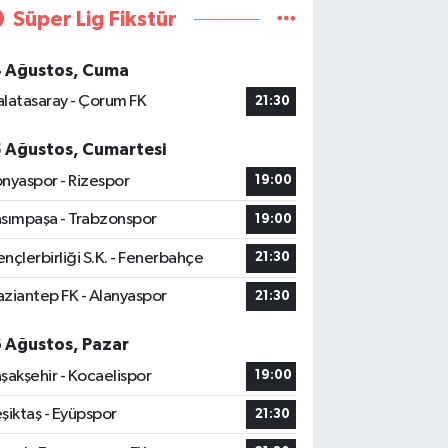
Süper Lig Fikstür
4 Ağustos, Cuma
latasaray - Çorum FK
21:30
5 Ağustos, Cumartesi
nyaspor - Rizespor
19:00
sımpaşa - Trabzonspor
19:00
nçlerbirliği S.K. - Fenerbahçe
21:30
ziantep FK - Alanyaspor
21:30
6 Ağustos, Pazar
şakşehir - Kocaelispor
19:00
şiktaş - Eyüpspor
21:30