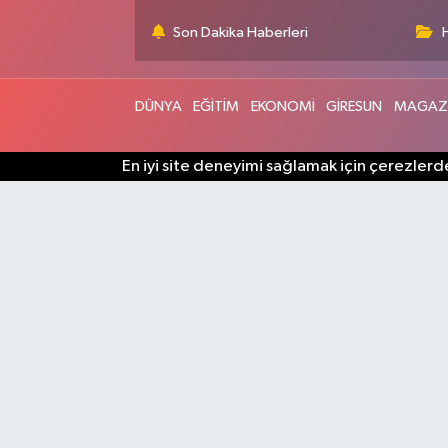
Son Dakika Haberleri
DÜNYA
EĞİTİM
EKONOMİ
GİRESUN
MAGAZ
En iyi site deneyimi sağlamak için çerezlerde