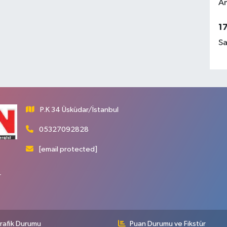
Am
1
Sa
P.K 34 Üsküdar/İstanbul
05327092828
[email protected]
r
rafik Durumu
Puan Durumu ve Fikstür