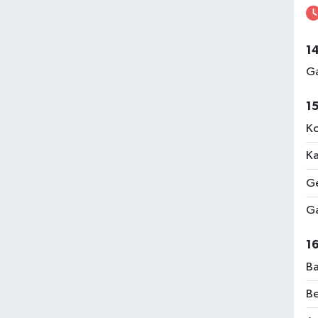
1
Ga
1
Ko
Ka
Ge
Ga
1
Ba
Be