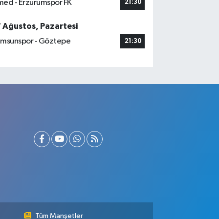
ed - Erzurumspor FK
21:30
7 Ağustos, Pazartesi
msunspor - Göztepe
21:30
Tüm Manşetler