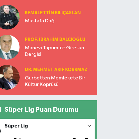
1921)
KEMALETTİN KILIÇASLAN
Mustafa Dağ
PROF. İBRAHİM BALCIOĞLU
Manevi Tapumuz: Giresun
Dergisi
DR. MEHMET AKIF KORKMAZ
Gurbetten Memlekete Bir
Kültür Köprüsü
Süper Lig Puan Durumu
Süper Lig