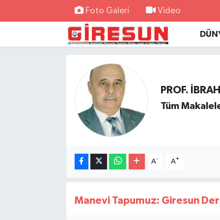
Foto Galeri
Video
DÜN
Hava Durumu
Trafik Durumu
Süper Lig Puan Durumu ve Fikstür
PROF. İBRA
Tüm Makalele
Tüm Manşetler
Son Dakika Haberleri
-
+
A
A
Haber Arşivi
Manevi Tapumuz: Giresun Der