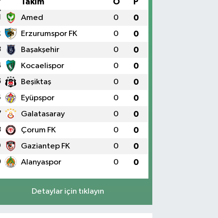
#
Takım
O
P
1
Amed
0
0
2
Erzurumspor FK
0
0
3
Başakşehir
0
0
4
Kocaelispor
0
0
5
Beşiktaş
0
0
6
Eyüpspor
0
0
7
Galatasaray
0
0
8
Çorum FK
0
0
9
Gaziantep FK
0
0
0
Alanyaspor
0
0
Detaylar için tıklayın