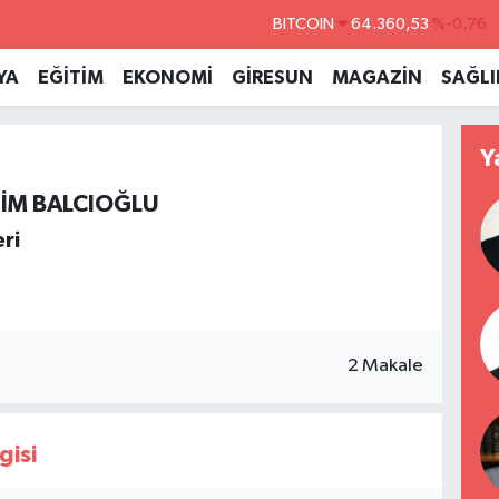
BITCOIN
64.360,53
%-0.76
DOLAR
47,7069
%0.17
YA
EĞİTİM
EKONOMİ
GİRESUN
MAGAZİN
SAĞLI
EURO
55,0265
%0.01
STERLİN
64,1897
%0.02
Y
GRAM ALTIN
6574.81
%1.44
HİM BALCIOĞLU
BİST100
13.887
%64
ri
2 Makale
gisi