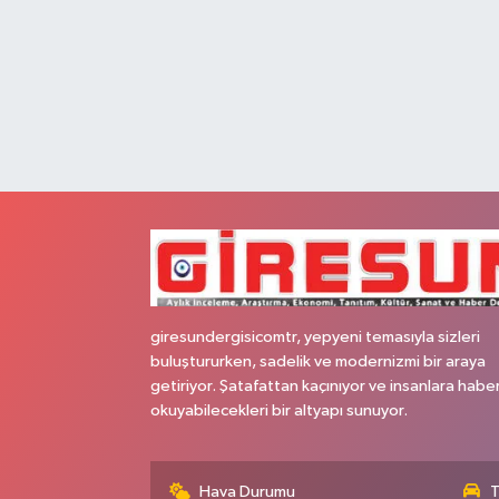
giresundergisicomtr, yepyeni temasıyla sizleri
buluştururken, sadelik ve modernizmi bir araya
getiriyor. Şatafattan kaçınıyor ve insanlara habe
okuyabilecekleri bir altyapı sunuyor.
Hava Durumu
T