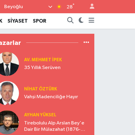
°
Beyoğlu
28
K
SİYASET
SPOR
azarlar
AV. MEHMET İPEK
35 Yıllık Serüven
NİHAT ÖZTÜRK
Vahşi Madenciliğe Hayır
AYHAN YÜKSEL
Tirebolulu Alp Arslan Bey'e
Dair Bir Mülazahat (1876-