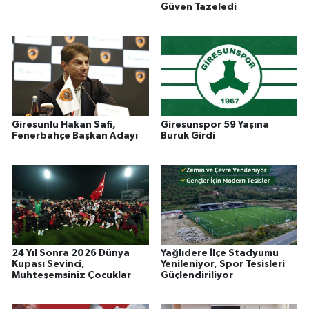
Güven Tazeledi
Giresunlu Hakan Safi,
Giresunspor 59 Yaşına
Fenerbahçe Başkan Adayı
Buruk Girdi
24 Yıl Sonra 2026 Dünya
Yağlıdere İlçe Stadyumu
Kupası Sevinci,
Yenileniyor, Spor Tesisleri
Muhteşemsiniz Çocuklar
Güçlendiriliyor