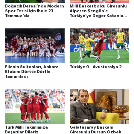
Boğacık Deresi'nde Modern
Milli Basketbolcu Giresunlu
Spor Tesisi İçin İhale 23
Alperen Şengün’e
Temmuz'da
Türkiye’ye Değer Katanlar
Ödülü
Filenin Sultanları, Ankara
Türkiye 0 - Avusturalya 2
Etabını Dörtte Dörtle
Tamamladı
Türk Milli Takımımıza
Galatasaray Başkanı
Başarılar Dileriz
Giresunlu Dursun Özbek