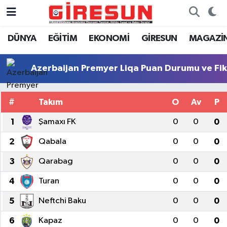
DÜNYA
EĞİTİM
EKONOMİ
GİRESUN
MAGAZİ
Hava Durumu
Trafik Durumu
Azerbaijan Premyer Liqa Puan Durumu ve Fik
Süper Lig Puan Durumu ve Fikstür
#
Takım
O
Av
P
Tüm Manşetler
1
Şamaxı FK
0
0
0
2
Qabala
0
0
0
Son Dakika Haberleri
3
Qarabag
0
0
0
Haber Arşivi
4
Turan
0
0
0
5
Neftchi Baku
0
0
0
6
Kapaz
0
0
0