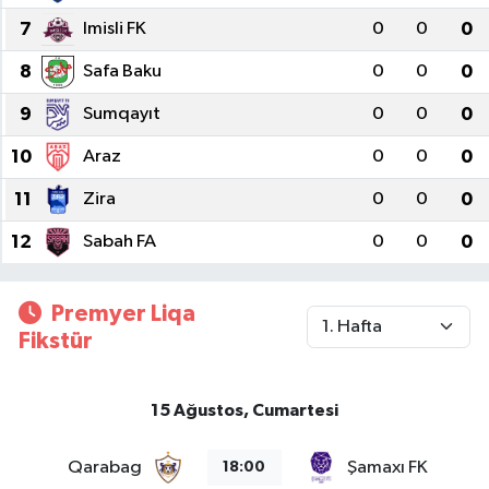
7
Imisli FK
0
0
0
8
Safa Baku
0
0
0
9
Sumqayıt
0
0
0
10
Araz
0
0
0
11
Zira
0
0
0
12
Sabah FA
0
0
0
Premyer Liqa
Fikstür
15 Ağustos, Cumartesi
Qarabag
Şamaxı FK
18:00