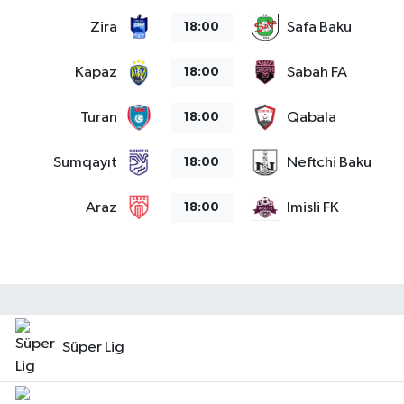
Zira
Safa Baku
18:00
Kapaz
Sabah FA
18:00
Turan
Qabala
18:00
Sumqayıt
Neftchi Baku
18:00
Araz
Imisli FK
18:00
Süper Lig