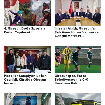
4. Giresun Doğa Sporları
İmzalar Atıldı, Giresun’a
Paneli Yapılacak
Çok Amaçlı Spor Salonu ve
Gençlik Merkezi
Kazandırılıyor
Pedallar Şampiyonluk İçin
Giresunspor, Fatsa
Çevrildi, Kürsüde Giresun
Belediyespor ile 0-0
İmzası!
Berabere Kaldı