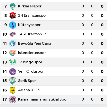
7
Kırklarelispor
0
0
0
8
24 Erzincanspor
0
0
0
9
Kütahyaspor
0
0
0
10
1461 Trabzon FK
0
0
0
11
Beyoğlu Yeni Çarşı
0
0
0
12
İskenderunspor
0
0
0
13
12 Bingölspor
0
0
0
14
Yeni Orduspor
0
0
0
15
Serik Spor
0
0
0
16
Adana 01 FK
0
0
0
17
Kahramanmaraş İstiklal Spor
0
0
0