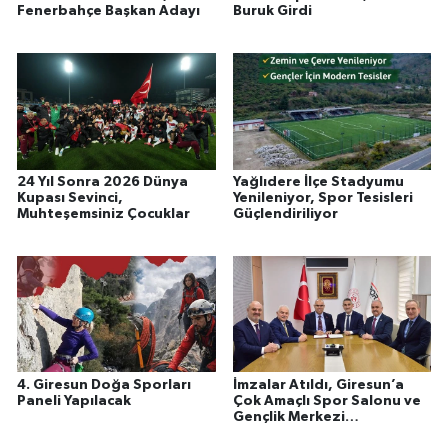
Fenerbahçe Başkan Adayı
Buruk Girdi
24 Yıl Sonra 2026 Dünya
Yağlıdere İlçe Stadyumu
Kupası Sevinci,
Yenileniyor, Spor Tesisleri
Muhteşemsiniz Çocuklar
Güçlendiriliyor
4. Giresun Doğa Sporları
İmzalar Atıldı, Giresun’a
Paneli Yapılacak
Çok Amaçlı Spor Salonu ve
Gençlik Merkezi
Kazandırılıyor