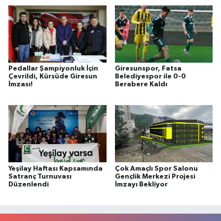
Pedallar Şampiyonluk İçin
Giresunspor, Fatsa
Çevrildi, Kürsüde Giresun
Belediyespor ile 0-0
İmzası!
Berabere Kaldı
Yeşilay Haftası Kapsamında
Çok Amaçlı Spor Salonu
Satranç Turnuvası
Gençlik Merkezi Projesi
Düzenlendi
İmzayı Bekliyor