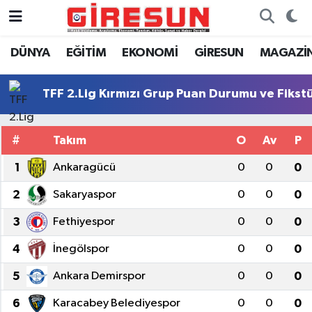
DÜNYA
EĞİTİM
EKONOMİ
GİRESUN
MAGAZİ
Hava Durumu
Trafik Durumu
TFF 2.Lig Kırmızı Grup Puan Durumu ve Fikst
Süper Lig Puan Durumu ve Fikstür
#
Takım
O
Av
P
Tüm Manşetler
1
Ankaragücü
0
0
0
2
Sakaryaspor
0
0
0
Son Dakika Haberleri
3
Fethiyespor
0
0
0
Haber Arşivi
4
İnegölspor
0
0
0
5
Ankara Demirspor
0
0
0
6
Karacabey Belediyespor
0
0
0