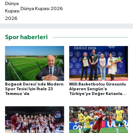
Dünya Kupası 2026
Spor haberleri
Boğacık Deresi'nde Modern
Milli Basketbolcu Giresunlu
Spor Tesisi İçin İhale 23
Alperen Şengün’e
Temmuz'da
Türkiye’ye Değer Katanlar
Ödülü