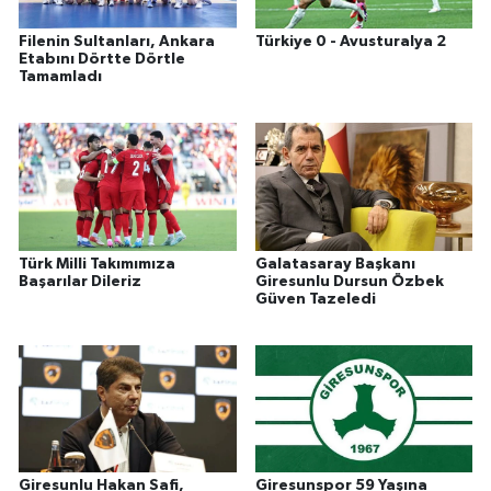
Filenin Sultanları, Ankara
Türkiye 0 - Avusturalya 2
Etabını Dörtte Dörtle
Tamamladı
Türk Milli Takımımıza
Galatasaray Başkanı
Başarılar Dileriz
Giresunlu Dursun Özbek
Güven Tazeledi
Giresunlu Hakan Safi,
Giresunspor 59 Yaşına