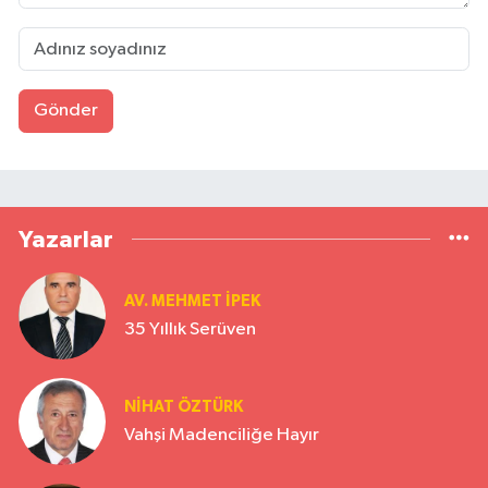
Gönder
Yazarlar
AV. MEHMET İPEK
35 Yıllık Serüven
NİHAT ÖZTÜRK
Vahşi Madenciliğe Hayır