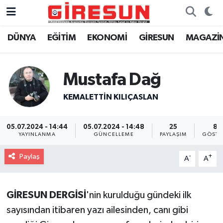
DÜNYA
EĞİTİM
EKONOMİ
GİRESUN
MAGAZİ
Hava Durumu
Trafik Durumu
Mustafa Dağ
Süper Lig Puan Durumu ve Fikstür
KEMALETTİN KILIÇASLAN
Tüm Manşetler
05.07.2024 - 14:44
05.07.2024 - 14:48
25
80
YAYINLANMA
GÜNCELLEME
PAYLAŞIM
GÖSTE
Son Dakika Haberleri
Paylaş
-
+
A
A
Haber Arşivi
GİRESUN DERGİSİ
'nin kurulduğu gündeki ilk
sayısından itibaren yazı ailesinden, canı gibi