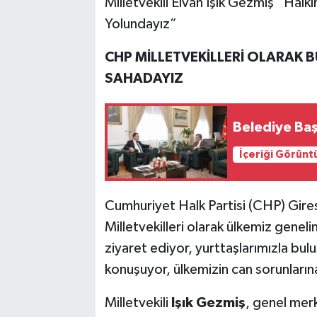
Milletvekili Elvan Işık Gezmiş “Halkı
Yolundayız”
CHP MİLLETVEKİLLERİ OLARAK 
SAHADAYIZ
Belediye Baş
İçeriği Görünt
Cumhuriyet Halk Partisi (CHP) Gires
Milletvekilleri olarak ülkemiz genel
ziyaret ediyor, yurttaşlarımızla bul
konuşuyor, ülkemizin can sorunları
Milletvekili
Işık Gezmiş
, genel mer