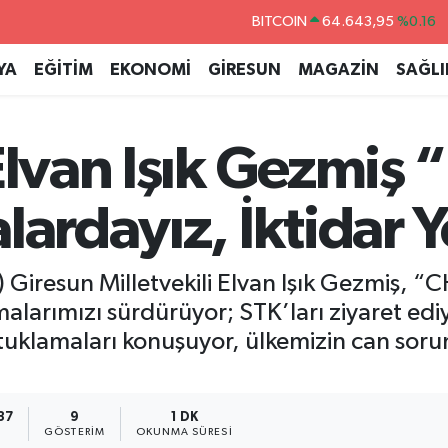
BITCOIN
64.643,95
%0.16
DOLAR
47,6704
%0
YA
EĞİTİM
EKONOMİ
GİRESUN
MAGAZİN
SAĞLI
EURO
55,0406
%-0.08
STERLİN
64,2143
%0
 Elvan Işık Gezmiş 
GRAM ALTIN
6500.87
%0.12
BİST100
13.799
%70
alardayız, İktidar
Giresun Milletvekili Elvan Işık Gezmiş, “CH
alarımızı sürdürüyor; STK’ları ziyaret ediy
tuklamaları konuşuyor, ülkemizin can soru
37
9
1 DK
GÖSTERIM
OKUNMA SÜRESI