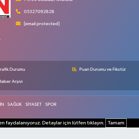
05327092828
[email protected]
r
rafik Durumu
Puan Durumu ve Fikstür
Haber Arşivi
İN
SAĞLIK
SİYASET
SPOR
n faydalanıyoruz. Detaylar için lütfen tıklayın.
Tamam