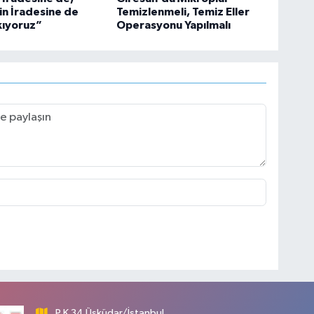
in İradesine de
Temizlenmeli, Temiz Eller
kıyoruz”
Operasyonu Yapılmalı
P.K 34 Üsküdar/İstanbul