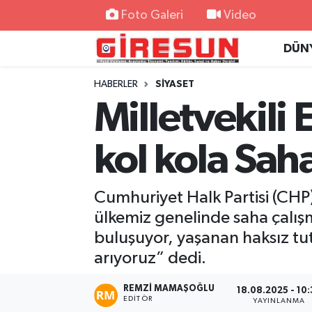
Foto Galeri
Video
DÜN
Hava Durumu
HABERLER
SİYASET
Trafik Durumu
Milletvekili
Süper Lig Puan Durumu ve Fikstür
kol kola Sah
Tüm Manşetler
Cumhuriyet Halk Partisi (CHP) 
Son Dakika Haberleri
ülkemiz genelinde saha çalışm
Haber Arşivi
buluşuyor, yaşanan haksız tu
arıyoruz” dedi.
REMZI MAMAŞOĞLU
18.08.2025 - 10:
EDITÖR
YAYINLANMA