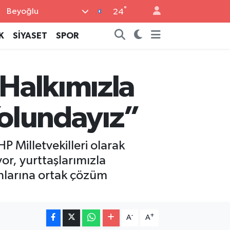
°
Beyoğlu
24
K
SİYASET
SPOR
“Halkımızla
 Yolundayız”
P Milletvekilleri olarak
or, yurttaşlarımızla
nlarına ortak çözüm
-
+
A
A