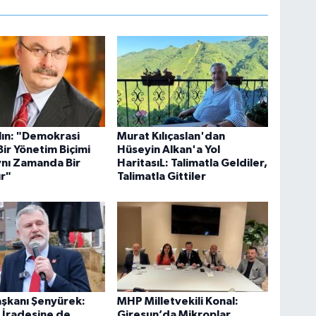
lın: "Demokrasi
Murat Kılıçaslan'dan
ir Yönetim Biçimi
Hüseyin Alkan'a Yol
ynı Zamanda Bir
HaritasıL: Talimatla Geldiler,
r"
Talimatla Gittiler
aşkanı Şenyürek:
MHP Milletvekili Konal:
n İradesine de,
Giresun’da Mikroplar