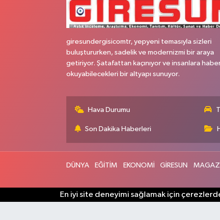
giresundergisicomtr, yepyeni temasıyla sizleri
buluştururken, sadelik ve modernizmi bir araya
getiriyor. Şatafattan kaçınıyor ve insanlara habe
okuyabilecekleri bir altyapı sunuyor.
Hava Durumu
T
Son Dakika Haberleri
DÜNYA
EĞİTİM
EKONOMİ
GİRESUN
MAGAZ
En iyi site deneyimi sağlamak için çerezlerde