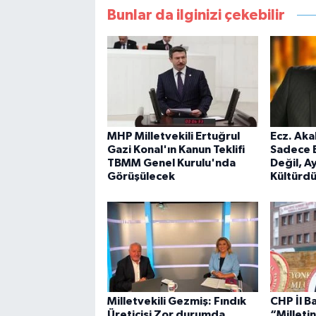
Bunlar da ilginizi çekebilir
MHP Milletvekili Ertuğrul
Ecz. Aka
Gazi Konal'ın Kanun Teklifi
Sadece B
TBMM Genel Kurulu'nda
Değil, A
Görüşülecek
Kültürdü
Milletvekili Gezmiş: Fındık
CHP İl B
Üreticisi Zor durumda,
“Milleti