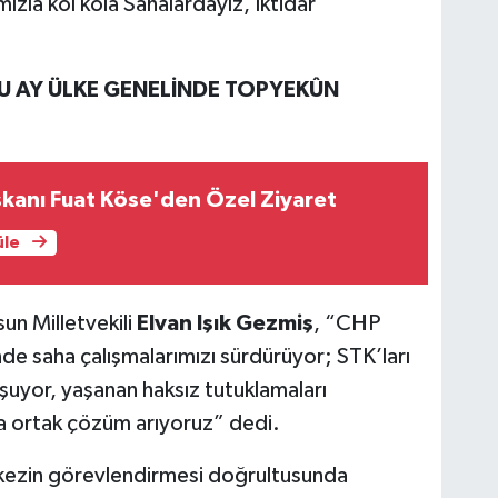
mızla kol kola Sahalardayız, İktidar
BU AY ÜLKE GENELİNDE TOPYEKÛN
kanı Fuat Köse'den Özel Ziyaret
üle
un Milletvekili
Elvan Işık Gezmiş
, “CHP
inde saha çalışmalarımızı sürdürüyor; STK’ları
uşuyor, yaşanan haksız tutuklamaları
na ortak çözüm arıyoruz” dedi.
kezin görevlendirmesi doğrultusunda