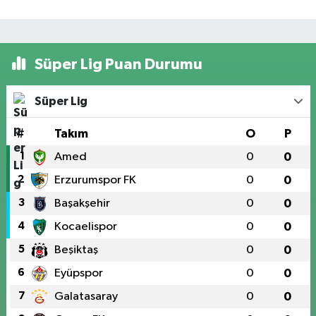
Süper Lig Puan Durumu
Süper Lig
#
Takım
O
P
1
Amed
0
0
2
Erzurumspor FK
0
0
3
Başakşehir
0
0
4
Kocaelispor
0
0
5
Beşiktaş
0
0
6
Eyüpspor
0
0
7
Galatasaray
0
0