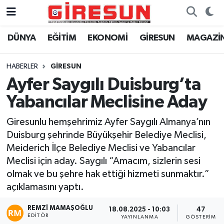
DÜNYA
EĞİTİM
EKONOMİ
GİRESUN
MAGAZİ
Hava Durumu
Trafik Durumu
HABERLER
GİRESUN
Ayfer Saygılı Duisburg’ta
Süper Lig Puan Durumu ve Fikstür
Yabancılar Meclisine Aday
Tüm Manşetler
Giresunlu hemşehrimiz Ayfer Saygılı Almanya’nın
Duisburg şehrinde Büyükşehir Belediye Meclisi,
Son Dakika Haberleri
Meiderich İlçe Belediye Meclisi ve Yabancılar
Meclisi için aday. Saygılı “Amacım, sizlerin sesi
Haber Arşivi
olmak ve bu şehre hak ettiği hizmeti sunmaktır.”
açıklamasını yaptı.
REMZI MAMAŞOĞLU
18.08.2025 - 10:03
47
EDITÖR
YAYINLANMA
GÖSTERIM