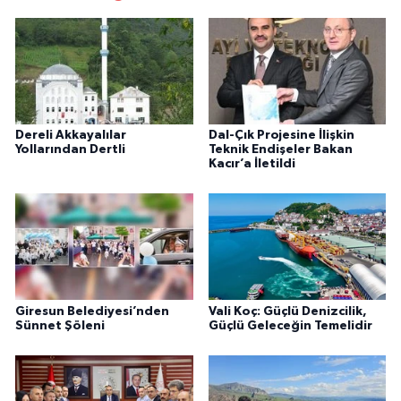
Dereli Akkayalılar
Dal-Çık Projesine İlişkin
Yollarından Dertli
Teknik Endişeler Bakan
Kacır’a İletildi
Giresun Belediyesi’nden
Vali Koç: Güçlü Denizcilik,
Sünnet Şöleni
Güçlü Geleceğin Temelidir