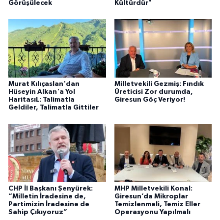
Görüşülecek
Kültürdür"
Murat Kılıçaslan'dan
Milletvekili Gezmiş: Fındık
Hüseyin Alkan'a Yol
Üreticisi Zor durumda,
HaritasıL: Talimatla
Giresun Göç Veriyor!
Geldiler, Talimatla Gittiler
CHP İl Başkanı Şenyürek:
MHP Milletvekili Konal:
“Milletin İradesine de,
Giresun’da Mikroplar
Partimizin İradesine de
Temizlenmeli, Temiz Eller
Sahip Çıkıyoruz”
Operasyonu Yapılmalı