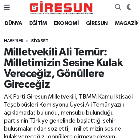
DÜNYA
EĞİTİM
EKONOMİ
GİRESUN
MAGAZİ
Hava Durumu
Trafik Durumu
HABERLER
SİYASET
Milletvekili Ali Temür:
Süper Lig Puan Durumu ve Fikstür
Milletimizin Sesine Kulak
Tüm Manşetler
Vereceğiz, Gönüllere
Gireceğiz
Son Dakika Haberleri
AK Parti Giresun Milletvekili, TBMM Kamu İktisadi
Haber Arşivi
Teşebbüsleri Komisyonu Üyesi Ali Temür yazılı
açıklamada; bulundu, mensubu bulunduğu
partisinin Türkiye genelinde başlattığı şehir
buluşmalarından söz etti, "milletimizin sesine
kulak vereceğiz, gönüllere girmeye devam