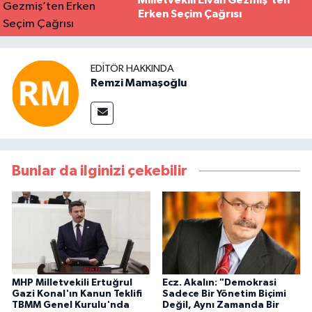
Erken Seçim Çağrısı
EDITÖR HAKKINDA
Remzi Mamaşoğlu
Bunlar da ilginizi çekebilir
MHP Milletvekili Ertuğrul
Ecz. Akalın: "Demokrasi
Gazi Konal'ın Kanun Teklifi
Sadece Bir Yönetim Biçimi
TBMM Genel Kurulu'nda
Değil, Aynı Zamanda Bir