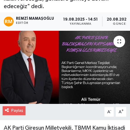
edeceğiz" dedi.
REMZI MAMAŞOĞLU
19.08.2025 - 14:51
20.08.2025 
EDITÖR
YAYINLANMA
GÜNCELL
Paylaş
-
+
A
A
AK Parti Giresun Milletvekili, TBMM Kamu İktisadi