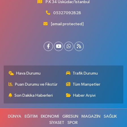
P.K 34 Üsküdar/İstanbul
05327092828
[email protected]
Hava Durumu
Trafik Durumu
Puan Durumu ve Fikstür
Tüm Manşetler
Son Dakika Haberleri
Haber Arşivi
DÜNYA
EĞİTİM
EKONOMİ
GİRESUN
MAGAZİN
SAĞLIK
SİYASET
SPOR