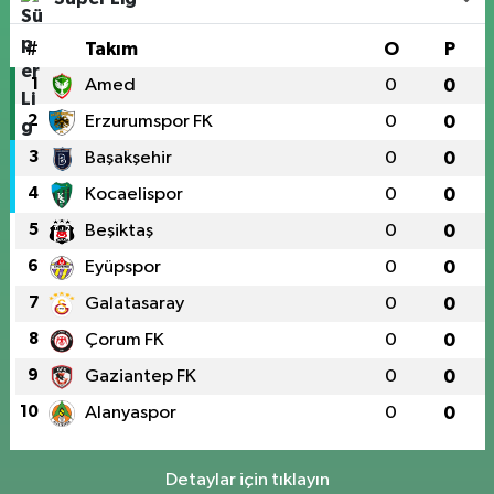
#
Takım
O
P
1
Amed
0
0
2
Erzurumspor FK
0
0
3
Başakşehir
0
0
4
Kocaelispor
0
0
5
Beşiktaş
0
0
6
Eyüpspor
0
0
7
Galatasaray
0
0
8
Çorum FK
0
0
9
Gaziantep FK
0
0
10
Alanyaspor
0
0
Detaylar için tıklayın