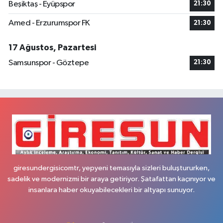
Beşiktaş - Eyüpspor
21:30
Amed - Erzurumspor FK
21:30
17 Ağustos, Pazartesi
Samsunspor - Göztepe
21:30
giresundergisicomtr, yepyeni temasıyla sizleri buluştururken,
sadelik ve modernizmi bir araya getiriyor. Şatafattan kaçınıyor ve
insanlara haber okuyabilecekleri bir altyapı sunuyor.