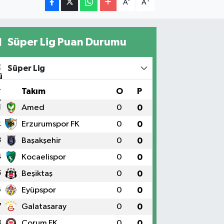
-
+
A
A
Süper Lig Puan Durumu
Süper Lig
#
Takım
O
P
1
Amed
0
0
2
Erzurumspor FK
0
0
3
Başakşehir
0
0
4
Kocaelispor
0
0
5
Beşiktaş
0
0
6
Eyüpspor
0
0
7
Galatasaray
0
0
8
Çorum FK
0
0