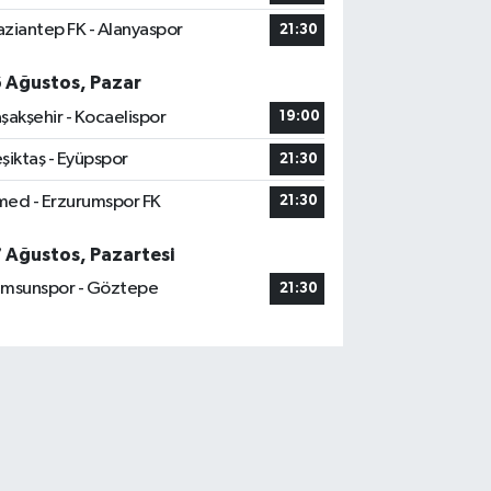
ziantep FK - Alanyaspor
21:30
6 Ağustos, Pazar
şakşehir - Kocaelispor
19:00
şiktaş - Eyüpspor
21:30
ed - Erzurumspor FK
21:30
7 Ağustos, Pazartesi
msunspor - Göztepe
21:30