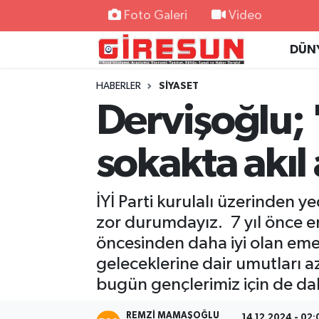
Foto Galeri
Video
DÜN
Hava Durumu
HABERLER
SİYASET
Trafik Durumu
Dervişoğlu; '
Süper Lig Puan Durumu ve Fikstür
sokakta akıl 
Tüm Manşetler
İYİ Parti kurulalı üzerinden ye
Son Dakika Haberleri
zor durumdayız. 7 yıl önce e
Haber Arşivi
öncesinden daha iyi olan emekl
geleceklerine dair umutları 
bugün gençlerimiz için de da
REMZI MAMAŞOĞLU
14.12.2024 - 02: