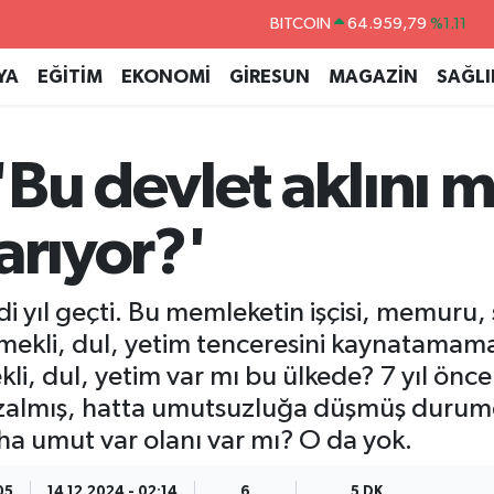
DOLAR
47,7436
%0.18
EURO
55,2510
%0.32
YA
EĞİTİM
EKONOMİ
GİRESUN
MAGAZİN
SAĞLI
STERLİN
64,4811
%0.38
GRAM ALTIN
6660.55
%0.03
Bu devlet aklını mı
BİST100
13.779
%-14
BITCOIN
64.959,79
%1.11
arıyor?'
di yıl geçti. Bu memleketin işçisi, memuru, 
mekli, dul, yetim tenceresini kaynatamam
i, dul, yetim var mı bu ülkede? 7 yıl önce 
azalmış, hatta umutsuzluğa düşmüş durumd
ha umut var olanı var mı? O da yok.
05
14.12.2024 - 02:14
6
5 DK