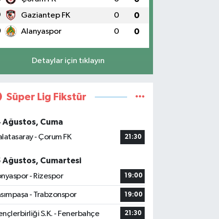
9
Gaziantep FK
0
0
0
Alanyaspor
0
0
Detaylar için tıklayın
Süper Lig Fikstür
4 Ağustos, Cuma
latasaray - Çorum FK
21:30
5 Ağustos, Cumartesi
nyaspor - Rizespor
19:00
sımpaşa - Trabzonspor
19:00
nçlerbirliği S.K. - Fenerbahçe
21:30