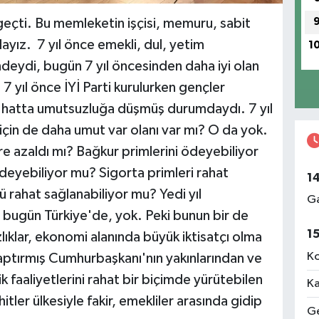
l geçti. Bu memleketin işçisi, memuru, sabit
ayız. 7 yıl önce emekli, dul, yetim
1
eydi, bugün 7 yıl öncesinden daha iyi olan
7 yıl önce İYİ Parti kurulurken gençler
ş, hatta umutsuzluğa düşmüş durumdaydı. 7 yıl
çin de daha umut var olanı var mı? O da yok.
re azaldı mı? Bağkur primlerini ödeyebiliyor
ödeyebiliyor mu? Sigorta primleri rahat
1
 rahat sağlanabiliyor mu? Yedi yıl
Ga
 bugün Türkiye'de, yok. Peki bunun bir de
1
lıklar, ekonomi alanında büyük iktisatçı olma
Ko
aptırmış Cumhurbaşkanı'nın yakınlarından ve
 faaliyetlerini rahat bir biçimde yürütebilen
Ka
tler ülkesiyle fakir, emekliler arasında gidip
Ge