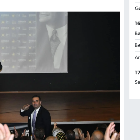
Ga
1
Ba
Be
Am
1
Sa