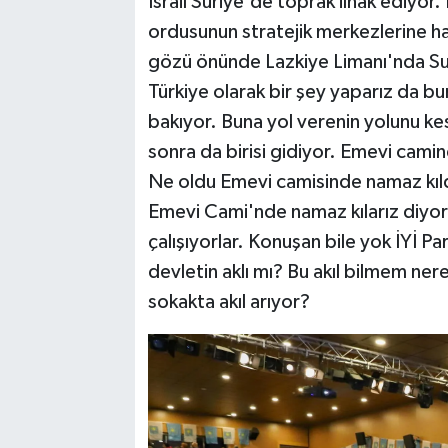
İsrail Suriye'de toprak ilhak ediyor.
ordusunun stratejik merkezlerine hav
gözü önünde Lazkiye Limanı'nda Sur
Türkiye olarak bir şey yaparız da bu
bakıyor. Buna yol verenin yolunu ke
sonra da birisi gidiyor. Emevi camind
Ne oldu Emevi camisinde namaz kıl
Emevi Cami'nde namaz kılarız diyord
çalışıyorlar. Konuşan bile yok İYİ Pa
devletin aklı mı? Bu akıl bilmem neren
sokakta akıl arıyor?