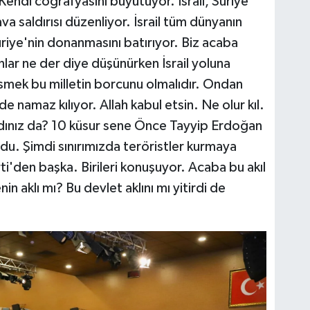
 Kendi coğrafyasını büyütüyor. İsrail, Suriye
a saldırısı düzenliyor. İsrail tüm dünyanın
iye'nin donanmasını batırıyor. Biz acaba
nlar ne der diye düşünürken İsrail yoluna
smek bu milletin borcunu olmalıdır. Ondan
e namaz kılıyor. Allah kabul etsin. Ne olur kıl.
dınız da? 10 küsur sene Önce Tayyip Erdoğan
u. Şimdi sınırımızda teröristler kurmaya
rti'den başka. Birileri konuşuyor. Acaba bu akıl
in aklı mı? Bu devlet aklını mı yitirdi de