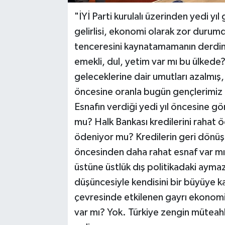
"İYİ Parti kurulalı üzerinden yedi yı
gelirlisi, ekonomi olarak zor durumd
tenceresini kaynatamamanın derdind
emekli, dul, yetim var mı bu ülkede? 
geleceklerine dair umutları azalmı
öncesine oranla bugün gençlerimiz i
Esnafın verdiği yedi yıl öncesine gö
mu? Halk Bankası kredilerini rahat 
ödeniyor mu? Kredilerin geri dönüşü
öncesinden daha rahat esnaf var mı
üstüne üstlük dış politikadaki aymaz
düşüncesiyle kendisini bir büyüye k
çevresinde etkilenen gayrı ekonomik
var mı? Yok. Türkiye zengin müteahhi