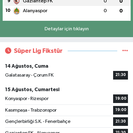
9
Gaziantep FK
0
0
10
Alanyaspor
0
0
Detaylar için tıklayın
Süper Lig Fikstür
14 Ağustos, Cuma
Galatasaray - Çorum FK
21:30
15 Ağustos, Cumartesi
Konyaspor - Rizespor
19:00
Kasımpaşa - Trabzonspor
19:00
Gençlerbirliği S.K. - Fenerbahçe
21:30
21:30