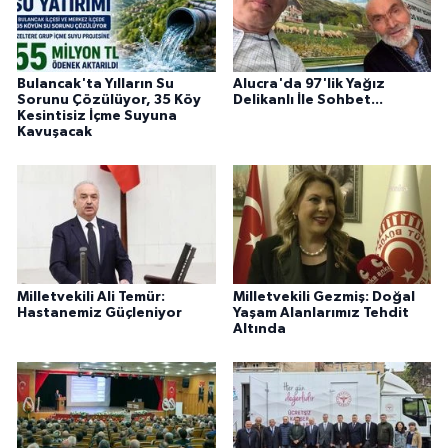
Bulancak'ta Yılların Su
Alucra'da 97'lik Yağız
Sorunu Çözülüyor, 35 Köy
Delikanlı İle Sohbet...
Kesintisiz İçme Suyuna
Kavuşacak
Milletvekili Ali Temür:
Milletvekili Gezmiş: Doğal
Hastanemiz Güçleniyor
Yaşam Alanlarımız Tehdit
Altında