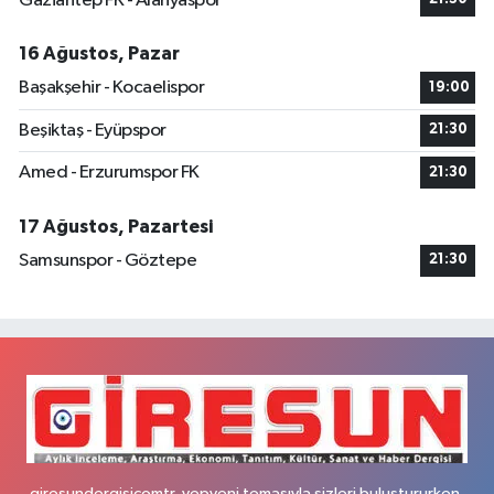
Gaziantep FK - Alanyaspor
16 Ağustos, Pazar
Başakşehir - Kocaelispor
19:00
Beşiktaş - Eyüpspor
21:30
Amed - Erzurumspor FK
21:30
17 Ağustos, Pazartesi
Samsunspor - Göztepe
21:30
giresundergisicomtr, yepyeni temasıyla sizleri buluştururken,