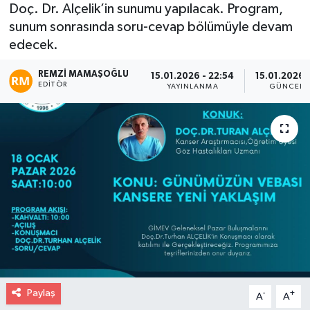
Doç. Dr. Alçelik’in sunumu yapılacak. Program,
sunum sonrasında soru-cevap bölümüyle devam
edecek.
REMZI MAMAŞOĞLU
15.01.2026 - 22:54
15.01.2026 
EDITÖR
YAYINLANMA
GÜNCELL
Paylaş
-
+
A
A