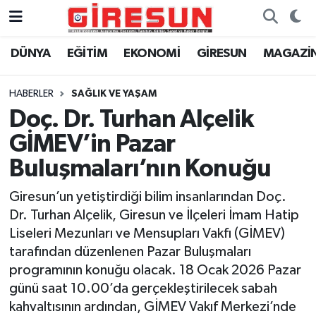
DÜNYA
EĞİTİM
EKONOMİ
GİRESUN
MAGAZİ
Hava Durumu
Trafik Durumu
HABERLER
SAĞLIK VE YAŞAM
Doç. Dr. Turhan Alçelik
Süper Lig Puan Durumu ve Fikstür
GİMEV’in Pazar
Tüm Manşetler
Buluşmaları’nın Konuğu
Giresun’un yetiştirdiği bilim insanlarından Doç.
Son Dakika Haberleri
Dr. Turhan Alçelik, Giresun ve İlçeleri İmam Hatip
Liseleri Mezunları ve Mensupları Vakfı (GİMEV)
Haber Arşivi
tarafından düzenlenen Pazar Buluşmaları
programının konuğu olacak. 18 Ocak 2026 Pazar
günü saat 10.00’da gerçekleştirilecek sabah
kahvaltısının ardından, GİMEV Vakıf Merkezi’nde