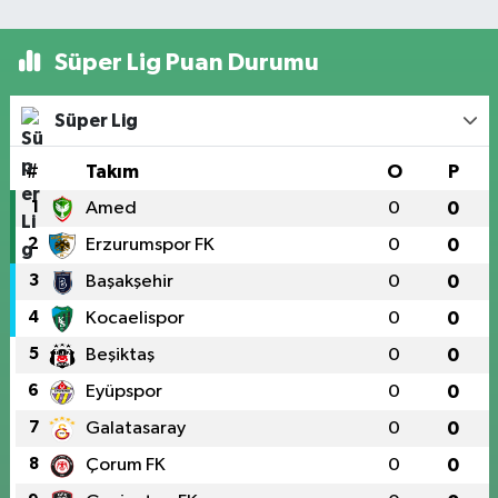
Süper Lig Puan Durumu
Süper Lig
#
Takım
O
P
1
Amed
0
0
2
Erzurumspor FK
0
0
3
Başakşehir
0
0
4
Kocaelispor
0
0
5
Beşiktaş
0
0
6
Eyüpspor
0
0
7
Galatasaray
0
0
8
Çorum FK
0
0