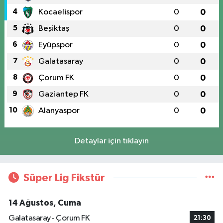
4
Kocaelispor
0
0
5
Beşiktaş
0
0
6
Eyüpspor
0
0
7
Galatasaray
0
0
8
Çorum FK
0
0
9
Gaziantep FK
0
0
10
Alanyaspor
0
0
Detaylar için tıklayın
Süper Lig Fikstür
14 Ağustos, Cuma
Galatasaray - Çorum FK
21:30