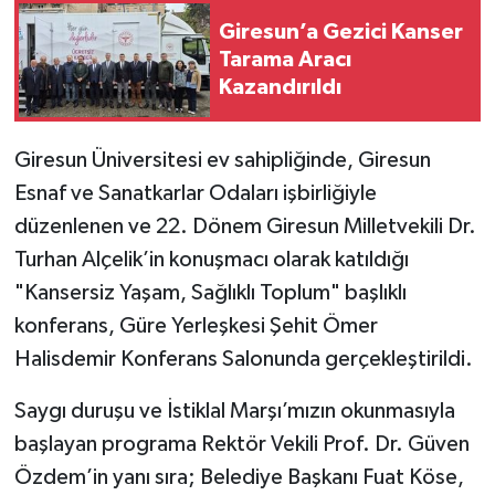
Giresun’a Gezici Kanser
Tarama Aracı
Kazandırıldı
Giresun Üniversitesi ev sahipliğinde, Giresun
Esnaf ve Sanatkarlar Odaları işbirliğiyle
düzenlenen ve 22. Dönem Giresun Milletvekili Dr.
Turhan Alçelik’in konuşmacı olarak katıldığı
"Kansersiz Yaşam, Sağlıklı Toplum" başlıklı
konferans, Güre Yerleşkesi Şehit Ömer
Halisdemir Konferans Salonunda gerçekleştirildi.
Saygı duruşu ve İstiklal Marşı’mızın okunmasıyla
başlayan programa Rektör Vekili Prof. Dr. Güven
Özdem’in yanı sıra; Belediye Başkanı Fuat Köse,