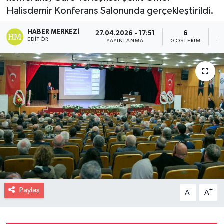
Halisdemir Konferans Salonunda gerçekleştirildi.
HABER MERKEZI
27.04.2026 - 17:51
6
EDITÖR
YAYINLANMA
GÖSTERIM
OK
Paylaş
-
+
A
A