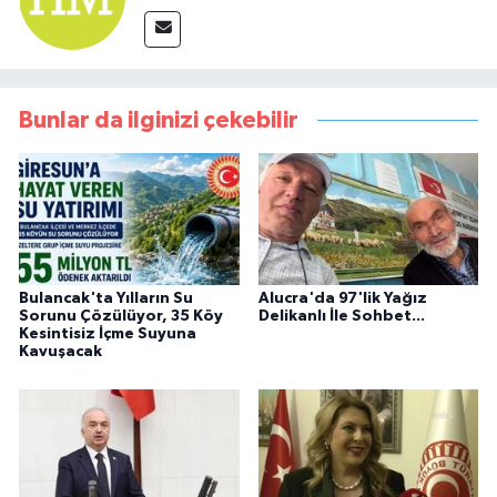
Bunlar da ilginizi çekebilir
Bulancak'ta Yılların Su
Alucra'da 97'lik Yağız
Sorunu Çözülüyor, 35 Köy
Delikanlı İle Sohbet...
Kesintisiz İçme Suyuna
Kavuşacak