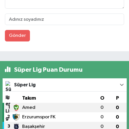
Gönder
Süper Lig Puan Durumu
Süper Lig
#
Takım
O
P
1
Amed
0
0
2
Erzurumspor FK
0
0
3
Başakşehir
0
0