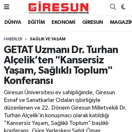
DÜNYA
EĞİTİM
EKONOMİ
GİRESUN
MAGAZİ
Hava Durumu
Trafik Durumu
HABERLER
SAĞLIK VE YAŞAM
GETAT Uzmanı Dr. Turhan
Süper Lig Puan Durumu ve Fikstür
Alçelik’ten "Kansersiz
Tüm Manşetler
Yaşam, Sağlıklı Toplum"
Konferansı
Son Dakika Haberleri
Giresun Üniversitesi ev sahipliğinde, Giresun
Haber Arşivi
Esnaf ve Sanatkarlar Odaları işbirliğiyle
düzenlenen ve 22. Dönem Giresun Milletvekili Dr.
Turhan Alçelik’in konuşmacı olarak katıldığı
"Kansersiz Yaşam, Sağlıklı Toplum" başlıklı
konferans, Güre Yerleşkesi Şehit Ömer