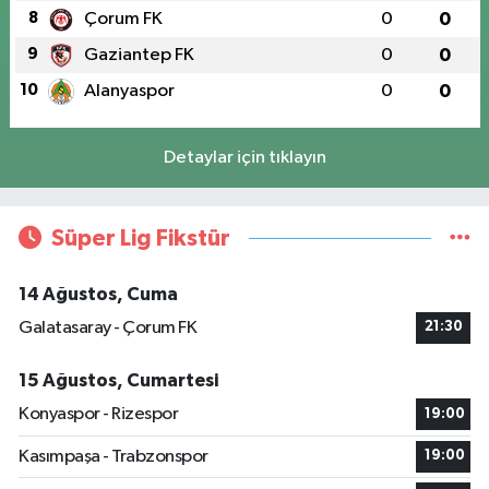
8
Çorum FK
0
0
9
Gaziantep FK
0
0
10
Alanyaspor
0
0
Detaylar için tıklayın
Süper Lig Fikstür
14 Ağustos, Cuma
Galatasaray - Çorum FK
21:30
15 Ağustos, Cumartesi
Konyaspor - Rizespor
19:00
Kasımpaşa - Trabzonspor
19:00