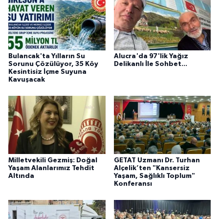
Bulancak'ta Yılların Su
Alucra'da 97'lik Yağız
Sorunu Çözülüyor, 35 Köy
Delikanlı İle Sohbet...
Kesintisiz İçme Suyuna
Kavuşacak
Milletvekili Gezmiş: Doğal
GETAT Uzmanı Dr. Turhan
Yaşam Alanlarımız Tehdit
Alçelik’ten "Kansersiz
Altında
Yaşam, Sağlıklı Toplum"
Konferansı