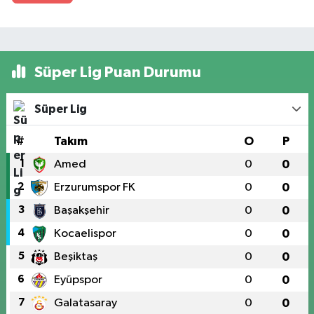
Süper Lig Puan Durumu
Süper Lig
#
Takım
O
P
1
Amed
0
0
2
Erzurumspor FK
0
0
3
Başakşehir
0
0
4
Kocaelispor
0
0
5
Beşiktaş
0
0
6
Eyüpspor
0
0
7
Galatasaray
0
0