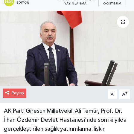
EDITÖR
YAYINLANMA
GÖSTERIM
O
Paylaş
-
+
A
A
AK Parti Giresun Milletvekili Ali Temür, Prof. Dr.
İlhan Özdemir Devlet Hastanesi'nde son iki yılda
gerçekleştirilen sağlık yatırımlarına ilişkin