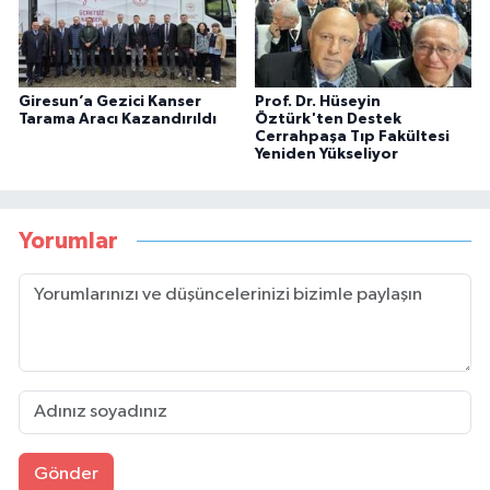
Giresun’a Gezici Kanser
Prof. Dr. Hüseyin
Tarama Aracı Kazandırıldı
Öztürk'ten Destek
Cerrahpaşa Tıp Fakültesi
Yeniden Yükseliyor
Yorumlar
Gönder