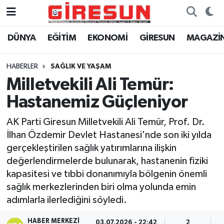
DÜNYA
EĞİTİM
EKONOMİ
GİRESUN
MAGAZİ
Hava Durumu
Trafik Durumu
HABERLER
SAĞLIK VE YAŞAM
Milletvekili Ali Temür:
Süper Lig Puan Durumu ve Fikstür
Hastanemiz Güçleniyor
Tüm Manşetler
AK Parti Giresun Milletvekili Ali Temür, Prof. Dr.
İlhan Özdemir Devlet Hastanesi'nde son iki yılda
Son Dakika Haberleri
gerçekleştirilen sağlık yatırımlarına ilişkin
değerlendirmelerde bulunarak, hastanenin fiziki
Haber Arşivi
kapasitesi ve tıbbi donanımıyla bölgenin önemli
sağlık merkezlerinden biri olma yolunda emin
adımlarla ilerlediğini söyledi.
HABER MERKEZI
03.07.2026 - 22:42
2