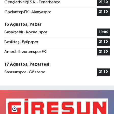
Gençlerbirliği S.K. - Fenerbahçe
21:30
Gaziantep FK - Alanyaspor
21:30
16 Ağustos, Pazar
Başakşehir - Kocaelispor
19:00
Beşiktaş - Eyüpspor
21:30
Amed - Erzurumspor FK
21:30
17 Ağustos, Pazartesi
Samsunspor - Göztepe
21:30