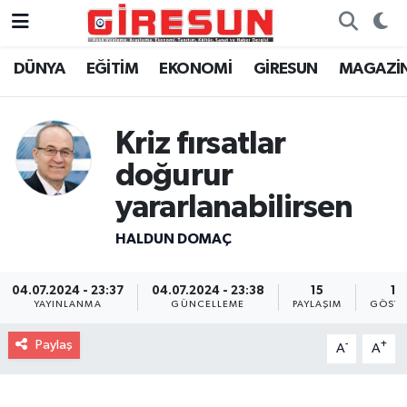
DÜNYA
EĞİTİM
EKONOMİ
GİRESUN
MAGAZİ
Hava Durumu
Trafik Durumu
Kriz fırsatlar
Süper Lig Puan Durumu ve Fikstür
doğurur
yararlanabilirsen
Tüm Manşetler
HALDUN DOMAÇ
Son Dakika Haberleri
04.07.2024 - 23:37
04.07.2024 - 23:38
15
10
Haber Arşivi
YAYINLANMA
GÜNCELLEME
PAYLAŞIM
GÖSTE
Paylaş
-
+
A
A