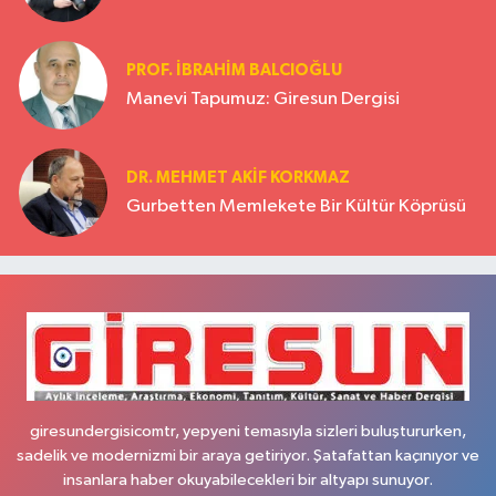
PROF. İBRAHİM BALCIOĞLU
Manevi Tapumuz: Giresun Dergisi
DR. MEHMET AKIF KORKMAZ
Gurbetten Memlekete Bir Kültür Köprüsü
giresundergisicomtr, yepyeni temasıyla sizleri buluştururken,
sadelik ve modernizmi bir araya getiriyor. Şatafattan kaçınıyor ve
insanlara haber okuyabilecekleri bir altyapı sunuyor.