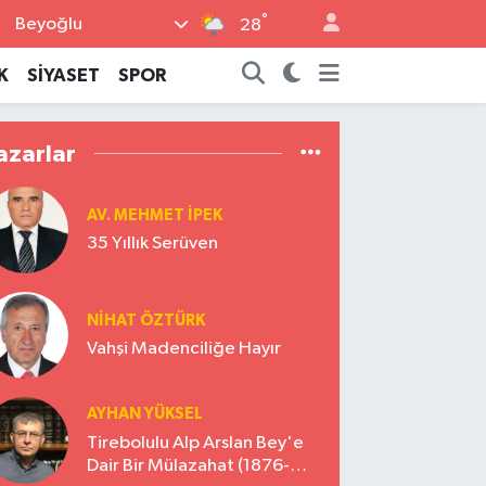
°
Beyoğlu
28
K
SİYASET
SPOR
azarlar
AV. MEHMET İPEK
35 Yıllık Serüven
NİHAT ÖZTÜRK
Vahşi Madenciliğe Hayır
AYHAN YÜKSEL
Tirebolulu Alp Arslan Bey'e
Dair Bir Mülazahat (1876-