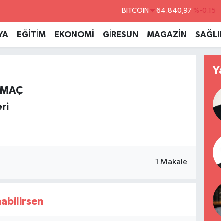
BITCOIN
64.840,97
%-0.15
DOLAR
47,7436
%0.18
YA
EĞİTİM
EKONOMİ
GİRESUN
MAGAZİN
SAĞLI
EURO
55,2510
%0.32
STERLİN
64,4811
%0.38
Y
GRAM ALTIN
6660.55
%0
OMAÇ
BİST100
13.779
%-14
ri
1 Makale
nabilirsen