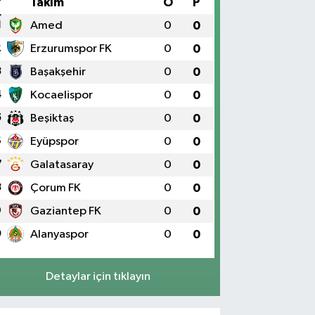
#
Takım
O
P
1
Amed
0
0
2
Erzurumspor FK
0
0
3
Başakşehir
0
0
4
Kocaelispor
0
0
5
Beşiktaş
0
0
6
Eyüpspor
0
0
7
Galatasaray
0
0
8
Çorum FK
0
0
9
Gaziantep FK
0
0
0
Alanyaspor
0
0
Detaylar için tıklayın