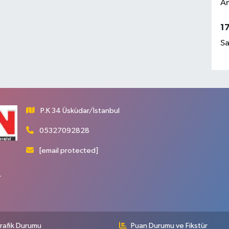
Am
1
Sa
P.K 34 Üsküdar/İstanbul
05327092828
[email protected]
r
rafik Durumu
Puan Durumu ve Fikstür