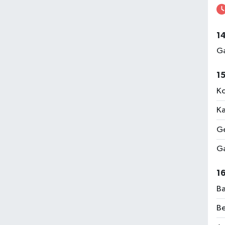
1
Ga
1
Ko
Ka
Ge
Ga
1
Ba
Be