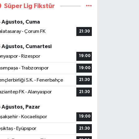
Süper Lig Fikstür
4 Ağustos, Cuma
latasaray - Çorum FK
21:30
5 Ağustos, Cumartesi
nyaspor - Rizespor
19:00
sımpaşa - Trabzonspor
19:00
nçlerbirliği S.K. - Fenerbahçe
21:30
ziantep FK - Alanyaspor
21:30
6 Ağustos, Pazar
şakşehir - Kocaelispor
19:00
şiktaş - Eyüpspor
21:30