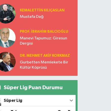
1921)
KEMALETTİN KILIÇASLAN
Mustafa Dağ
PROF. İBRAHİM BALCIOĞLU
Manevi Tapumuz: Giresun
Dergisi
DR. MEHMET AKIF KORKMAZ
Gurbetten Memlekete Bir
Kültür Köprüsü
Süper Lig Puan Durumu
Süper Lig