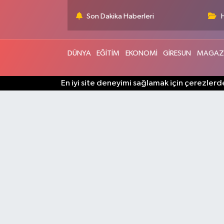
Son Dakika Haberleri
DÜNYA
EĞİTİM
EKONOMİ
GİRESUN
MAGAZ
En iyi site deneyimi sağlamak için çerezlerde