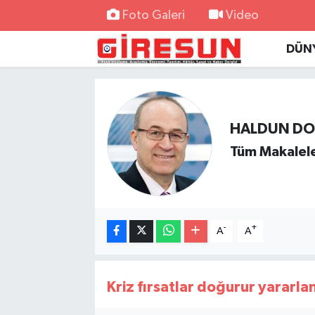
Foto Galeri
Video
DÜN
Hava Durumu
Trafik Durumu
Süper Lig Puan Durumu ve Fikstür
HALDUN D
Tüm Makalele
Tüm Manşetler
Son Dakika Haberleri
-
+
A
A
Haber Arşivi
Kriz fırsatlar doğurur yararla