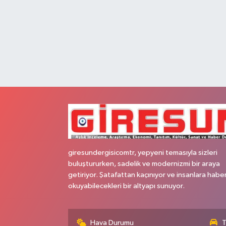
giresundergisicomtr, yepyeni temasıyla sizleri
buluştururken, sadelik ve modernizmi bir araya
getiriyor. Şatafattan kaçınıyor ve insanlara habe
okuyabilecekleri bir altyapı sunuyor.
Hava Durumu
T