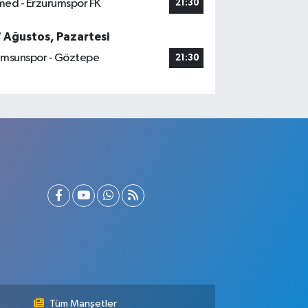
ed - Erzurumspor FK
21:30
7 Ağustos, Pazartesi
msunspor - Göztepe
21:30
Tüm Manşetler