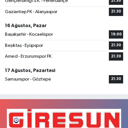
Gençlerbirliği S.K. - Fenerbahçe
21:30
Gaziantep FK - Alanyaspor
21:30
16 Ağustos, Pazar
Başakşehir - Kocaelispor
19:00
Beşiktaş - Eyüpspor
21:30
Amed - Erzurumspor FK
21:30
17 Ağustos, Pazartesi
Samsunspor - Göztepe
21:30