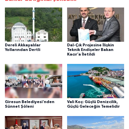
Dereli Akkayalılar
Dal-Çık Projesine İlişkin
Yollarından Dertli
Teknik Endişeler Bakan
Kacır’a İletildi
Giresun Belediyesi’nden
Vali Koç: Güçlü Denizcilik,
Sünnet Şöleni
Güçlü Geleceğin Temelidir