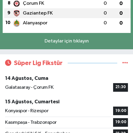
8
Çorum FK
0
0
9
Gaziantep FK
0
0
10
Alanyaspor
0
0
Detaylar için tıklayın
Süper Lig Fikstür
14 Ağustos, Cuma
Galatasaray - Çorum FK
21:30
15 Ağustos, Cumartesi
Konyaspor - Rizespor
19:00
Kasımpaşa - Trabzonspor
19:00