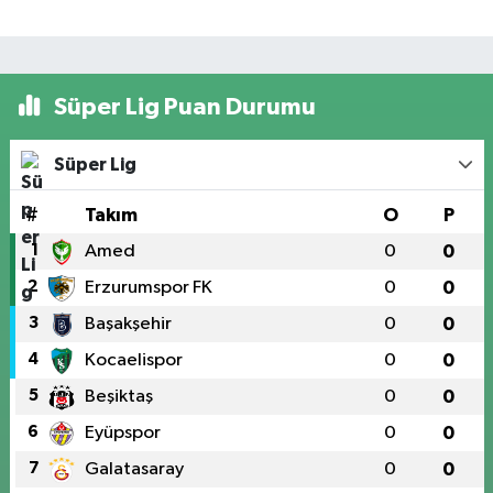
Süper Lig Puan Durumu
Süper Lig
#
Takım
O
P
1
Amed
0
0
2
Erzurumspor FK
0
0
3
Başakşehir
0
0
4
Kocaelispor
0
0
5
Beşiktaş
0
0
6
Eyüpspor
0
0
7
Galatasaray
0
0