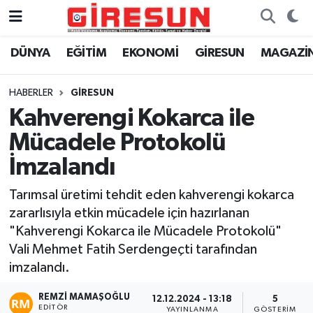
DÜNYA
EĞİTİM
EKONOMİ
GİRESUN
MAGAZİ
Hava Durumu
Trafik Durumu
HABERLER
GİRESUN
Kahverengi Kokarca ile
Süper Lig Puan Durumu ve Fikstür
Mücadele Protokolü
Tüm Manşetler
İmzalandı
Tarımsal üretimi tehdit eden kahverengi kokarca
Son Dakika Haberleri
zararlısıyla etkin mücadele için hazırlanan
"Kahverengi Kokarca ile Mücadele Protokolü"
Haber Arşivi
Vali Mehmet Fatih Serdengeçti tarafından
imzalandı.
REMZI MAMAŞOĞLU
12.12.2024 - 13:18
5
EDITÖR
YAYINLANMA
GÖSTERIM