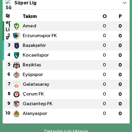
Süper Lig
#
Takım
O
P
1
Amed
0
0
2
Erzurumspor FK
0
0
3
Başakşehir
0
0
4
Kocaelispor
0
0
5
Beşiktaş
0
0
6
Eyüpspor
0
0
7
Galatasaray
0
0
8
Çorum FK
0
0
9
Gaziantep FK
0
0
10
Alanyaspor
0
0
Detaylar için tıklayın