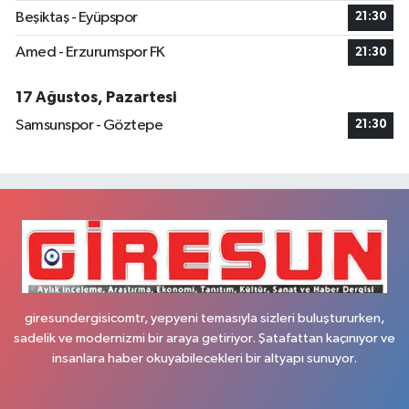
Beşiktaş - Eyüpspor
21:30
Amed - Erzurumspor FK
21:30
17 Ağustos, Pazartesi
Samsunspor - Göztepe
21:30
giresundergisicomtr, yepyeni temasıyla sizleri buluştururken,
sadelik ve modernizmi bir araya getiriyor. Şatafattan kaçınıyor ve
insanlara haber okuyabilecekleri bir altyapı sunuyor.