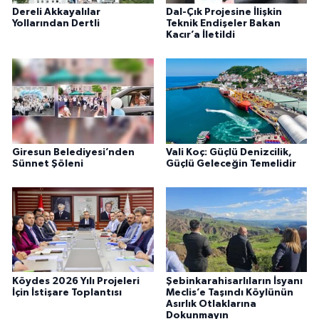
Dereli Akkayalılar
Dal-Çık Projesine İlişkin
Yollarından Dertli
Teknik Endişeler Bakan
Kacır’a İletildi
Giresun Belediyesi’nden
Vali Koç: Güçlü Denizcilik,
Sünnet Şöleni
Güçlü Geleceğin Temelidir
Köydes 2026 Yılı Projeleri
Şebinkarahisarlıların İsyanı
İçin İstişare Toplantısı
Meclis’e Taşındı Köylünün
Asırlık Otlaklarına
Dokunmayın