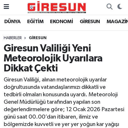
DÜNYA
EĞİTİM
EKONOMİ
GİRESUN
MAGAZİ
Hava Durumu
Trafik Durumu
HABERLER
GİRESUN
Giresun Valiliği Yeni
Süper Lig Puan Durumu ve Fikstür
Meteorolojik Uyarılara
Tüm Manşetler
Dikkat Çekti
Giresun Valiliği, alınan meteorolojik uyarılar
Son Dakika Haberleri
doğrultusunda vatandaşlarımızı dikkatli ve
tedbirli olmaları konusunda uyardı. Meteoroloji
Haber Arşivi
Genel Müdürlüğü tarafından yapılan son
değerlendirmelere göre; 12 Ocak 2026 Pazartesi
günü saat 00.00’dan itibaren, ilimiz ve
bölgemizde kuvvetli ve yer yer yoğun kar yağışı