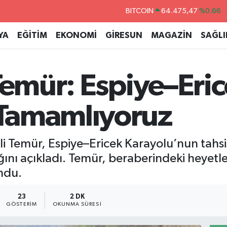
DOLAR
47,5971
%0.05
EURO
55,1336
%0.18
YA
EĞİTİM
EKONOMİ
GİRESUN
MAGAZİN
SAĞLI
STERLİN
64,2534
%0.22
GRAM ALTIN
6527.85
%0.54
 Temür: Espiye–Eri
BİST100
13.703
%0
BITCOIN
64.475,47
%0.66
Tamamlıyoruz
Ali Temür, Espiye–Ericek Karayolu’nun tahsi
nı açıkladı. Temür, beraberindeki heyetle
ndu.
23
2 DK
GÖSTERIM
OKUNMA SÜRESI