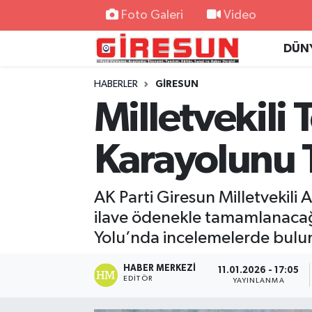
Foto Galeri
Video
DÜN
Hava Durumu
HABERLER
GİRESUN
Trafik Durumu
Milletvekili
Süper Lig Puan Durumu ve Fikstür
Karayolunu 
Tüm Manşetler
AK Parti Giresun Milletvekili 
Son Dakika Haberleri
ilave ödenekle tamamlanacağı
Haber Arşivi
Yolu’nda incelemelerde bulu
HABER MERKEZI
11.01.2026 - 17:05
EDITÖR
YAYINLANMA