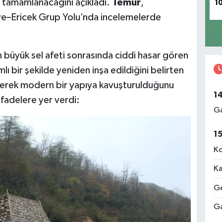
tamamlanacağını açıkladı.
Temür
,
1
iye–Ericek Grup Yolu’nda incelemelerde
büyük sel afeti sonrasında ciddi hasar gören
 bir şekilde yeniden inşa edildiğini belirten
lerek modern bir yapıya kavuşturulduğunu
1
fadelere yer verdi:
Ga
1
Ko
Ka
Ge
Ga