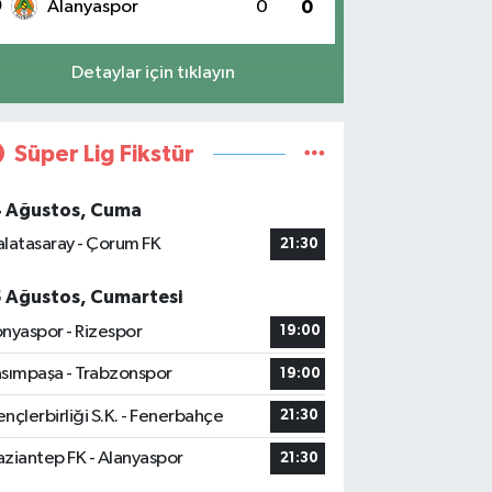
0
Alanyaspor
0
0
Detaylar için tıklayın
Süper Lig Fikstür
4 Ağustos, Cuma
latasaray - Çorum FK
21:30
5 Ağustos, Cumartesi
nyaspor - Rizespor
19:00
sımpaşa - Trabzonspor
19:00
nçlerbirliği S.K. - Fenerbahçe
21:30
ziantep FK - Alanyaspor
21:30