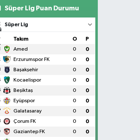
Süper Lig Puan Durumu
Süper Lig
#
Takım
O
P
1
Amed
0
0
2
Erzurumspor FK
0
0
3
Başakşehir
0
0
4
Kocaelispor
0
0
5
Beşiktaş
0
0
6
Eyüpspor
0
0
7
Galatasaray
0
0
8
Çorum FK
0
0
9
Gaziantep FK
0
0