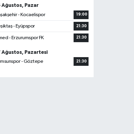
6 Ağustos, Pazar
şakşehir - Kocaelispor
19:00
şiktaş - Eyüpspor
21:30
ed - Erzurumspor FK
21:30
7 Ağustos, Pazartesi
msunspor - Göztepe
21:30