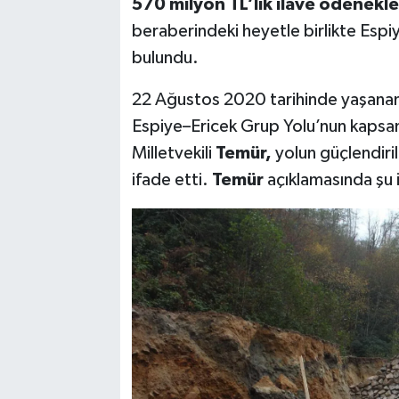
570 milyon TL’lik ilave ödenekle
beraberindeki heyetle birlikte Esp
bulundu.
22 Ağustos 2020 tarihinde yaşanan 
Espiye–Ericek Grup Yolu’nun kapsamlı
Milletvekili
Temür,
yolun güçlendiri
ifade etti.
Temür
açıklamasında şu i