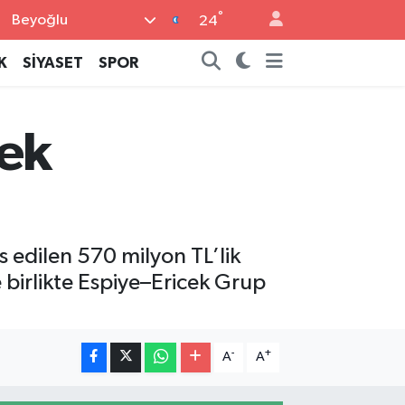
°
Beyoğlu
24
K
SİYASET
SPOR
cek
s edilen 570 milyon TL’lik
 birlikte Espiye–Ericek Grup
-
+
A
A