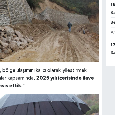
1
Ba
Be
Am
1
Sa
 bölge ulaşımını kalıcı olarak iyileştirmek
alar kapsamında,
2025 yılı içerisinde ilave
sis ettik
.”