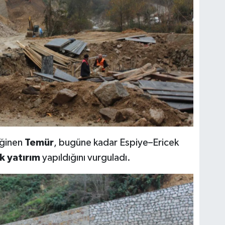
eğinen
Temür
, bugüne kadar Espiye–Ericek
k yatırım
yapıldığını vurguladı.