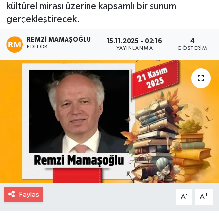
kültürel mirası üzerine kapsamlı bir sunum
gerçekleştirecek.
REMZI MAMAŞOĞLU
15.11.2025 - 02:16
4
EDITÖR
YAYINLANMA
GÖSTERIM
Paylaş
-
+
A
A