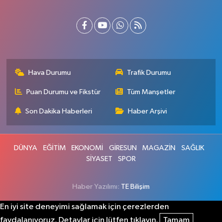
Hava Durumu
Trafik Durumu
Puan Durumu ve Fikstür
Tüm Manşetler
Son Dakika Haberleri
Haber Arşivi
DÜNYA
EĞİTİM
EKONOMİ
GİRESUN
MAGAZİN
SAĞLIK
SİYASET
SPOR
Haber Yazılımı:
TE Bilişim
En iyi site deneyimi sağlamak için çerezlerden
faydalanıyoruz. Detaylar için lütfen tıklayın.
Tamam