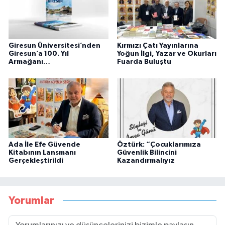
Giresun Üniversitesi’nden
Kırmızı Çatı Yayınlarına
Giresun’a 100. Yıl
Yoğun İlgi, Yazar ve Okurları
Armağanı…
Fuarda Buluştu
Ada İle Efe Güvende
Öztürk: “Çocuklarımıza
Kitabının Lansmanı
Güvenlik Bilincini
Gerçekleştirildi
Kazandırmalıyız
Yorumlar