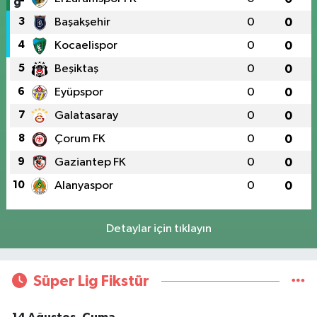
3
Başakşehir
0
0
4
Kocaelispor
0
0
5
Beşiktaş
0
0
6
Eyüpspor
0
0
7
Galatasaray
0
0
8
Çorum FK
0
0
9
Gaziantep FK
0
0
10
Alanyaspor
0
0
Detaylar için tıklayın
Süper Lig Fikstür