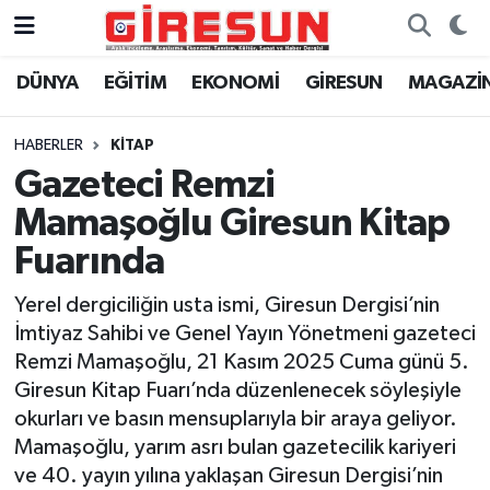
DÜNYA
EĞİTİM
EKONOMİ
GİRESUN
MAGAZİ
Hava Durumu
Trafik Durumu
HABERLER
KİTAP
Gazeteci Remzi
Süper Lig Puan Durumu ve Fikstür
Mamaşoğlu Giresun Kitap
Tüm Manşetler
Fuarında
Yerel dergiciliğin usta ismi, Giresun Dergisi’nin
Son Dakika Haberleri
İmtiyaz Sahibi ve Genel Yayın Yönetmeni gazeteci
Remzi Mamaşoğlu, 21 Kasım 2025 Cuma günü 5.
Haber Arşivi
Giresun Kitap Fuarı’nda düzenlenecek söyleşiyle
okurları ve basın mensuplarıyla bir araya geliyor.
Mamaşoğlu, yarım asrı bulan gazetecilik kariyeri
ve 40. yayın yılına yaklaşan Giresun Dergisi’nin