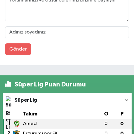
Gönder
Süper Lig Puan Durumu
Süper Lig
#
Takım
O
P
1
Amed
0
0
2
Erzurumspor FK
0
0