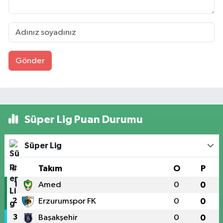
Gönder
Süper Lig Puan Durumu
Süper Lig
#
Takım
O
P
1
Amed
0
0
2
Erzurumspor FK
0
0
3
Başakşehir
0
0