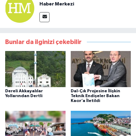
Haber Merkezi
Bunlar da ilginizi çekebilir
Dereli Akkayalılar
Dal-Çık Projesine İlişkin
Yollarından Dertli
Teknik Endişeler Bakan
Kacır’a İletildi