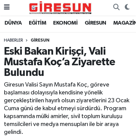
DÜNYA
EĞİTİM
EKONOMİ
GİRESUN
MAGAZİ
Hava Durumu
Trafik Durumu
HABERLER
GİRESUN
Eski Bakan Kirişçi, Vali
Süper Lig Puan Durumu ve Fikstür
Mustafa Koç’a Ziyarette
Tüm Manşetler
Bulundu
Giresun Valisi Sayın Mustafa Koç, göreve
Son Dakika Haberleri
başlaması dolayısıyla kendisine yönelik
gerçekleştirilen hayırlı olsun ziyaretlerini 23 Ocak
Haber Arşivi
Cuma günü de kabul etmeyi sürdürdü. Program
kapsamında mülki amirler, sivil toplum kuruluşu
temsilcileri ve medya mensupları ile bir araya
gelindi.