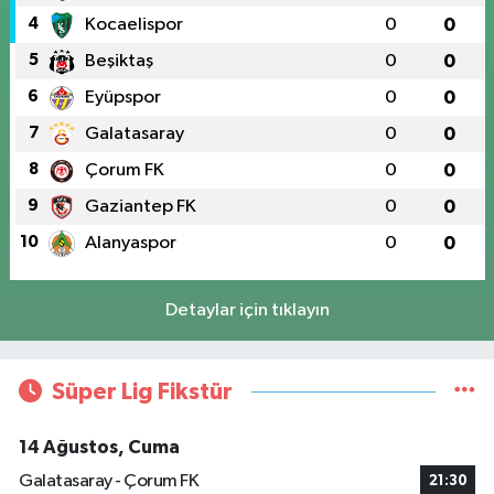
4
Kocaelispor
0
0
5
Beşiktaş
0
0
6
Eyüpspor
0
0
7
Galatasaray
0
0
8
Çorum FK
0
0
9
Gaziantep FK
0
0
10
Alanyaspor
0
0
Detaylar için tıklayın
Süper Lig Fikstür
14 Ağustos, Cuma
Galatasaray - Çorum FK
21:30