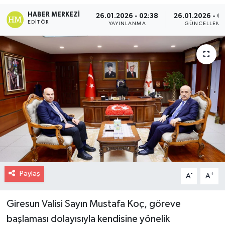
HABER MERKEZI
26.01.2026 - 02:38
26.01.2026 - 03
EDITÖR
YAYINLANMA
GÜNCELLEME
Paylaş
-
+
A
A
Giresun Valisi Sayın Mustafa Koç, göreve
başlaması dolayısıyla kendisine yönelik