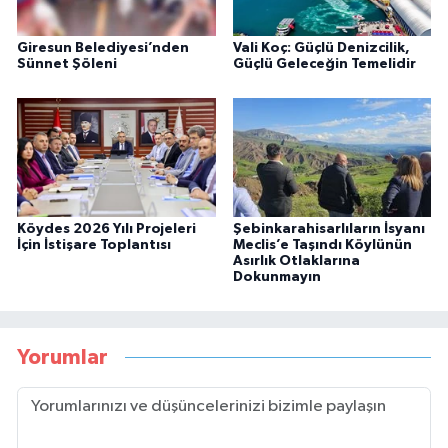
Giresun Belediyesi’nden
Vali Koç: Güçlü Denizcilik,
Sünnet Şöleni
Güçlü Geleceğin Temelidir
Köydes 2026 Yılı Projeleri
Şebinkarahisarlıların İsyanı
İçin İstişare Toplantısı
Meclis’e Taşındı Köylünün
Asırlık Otlaklarına
Dokunmayın
Yorumlar