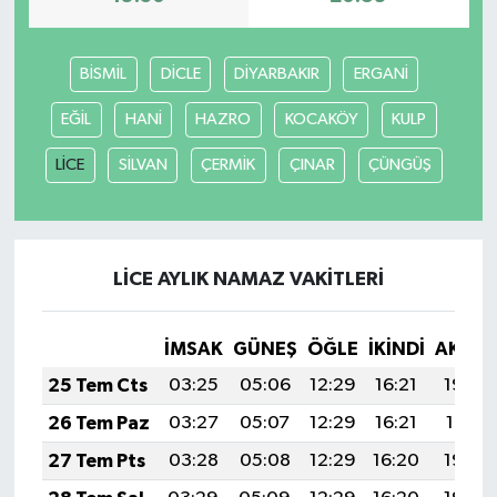
BİSMİL
DİCLE
DİYARBAKIR
ERGANİ
EĞİL
HANİ
HAZRO
KOCAKÖY
KULP
LİCE
SİLVAN
ÇERMİK
ÇINAR
ÇÜNGÜŞ
LİCE AYLIK NAMAZ VAKITLERI
İMSAK
GÜNEŞ
ÖĞLE
İKINDI
AKŞA
25 Tem Cts
03:25
05:06
12:29
16:21
19:42
26 Tem Paz
03:27
05:07
12:29
16:21
19:41
27 Tem Pts
03:28
05:08
12:29
16:20
19:40