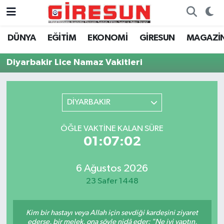
DÜNYA
EĞİTİM
EKONOMİ
GİRESUN
MAGAZİ
Hava Durumu
Diyarbakir Lice Namaz Vakitleri
Trafik Durumu
Süper Lig Puan Durumu ve Fikstür
DİYARBAKIR
Tüm Manşetler
ÖĞLE VAKTINE KALAN SÜRE
01:07:02
Son Dakika Haberleri
Haber Arşivi
6 Ağustos 2026
23 Safer 1448
Kim bir hastayı veya Allah için sevdiği kardeşini ziyaret
ederse, bir melek, ona şöyle nidâ eder: "Ne iyi yaptın,