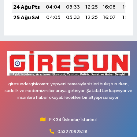
24 Ağu Pts
04:04
05:33
12:25
16:08
19:07
25 Ağu Sal
04:05
05:33
12:25
16:07
19:06
giresundergisicomtr, yepyeni temasıyla sizleri buluştururken,
sadelik ve modernizmi bir araya getiriyor. Şatafattan kaçınıyor ve
insanlara haber okuyabilecekleri bir altyapı sunuyor.
P.K 34 Üsküdar/İstanbul
05327092828