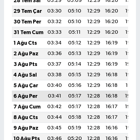
28 Tem Sal
03:29
05:09
12:29
16:20
19:39
29 Tem Çar
03:30
05:10
12:29
16:20
19:38
30 Tem Per
03:32
05:10
12:29
16:20
19:37
31 Tem Cum
03:33
05:11
12:29
16:20
19:37
1 Ağu Cts
03:34
05:12
12:29
16:19
19:36
2 Ağu Paz
03:36
05:13
12:29
16:19
19:35
3 Ağu Pts
03:37
05:14
12:29
16:19
19:34
4 Ağu Sal
03:38
05:15
12:29
16:18
19:32
5 Ağu Çar
03:40
05:16
12:29
16:18
19:31
6 Ağu Per
03:41
05:17
12:28
16:18
19:30
7 Ağu Cum
03:42
05:17
12:28
16:17
19:29
8 Ağu Cts
03:44
05:18
12:28
16:17
19:28
9 Ağu Paz
03:45
05:19
12:28
16:16
19:27
10 Ağu Pts
03:46
05:20
12:28
16:16
19:26