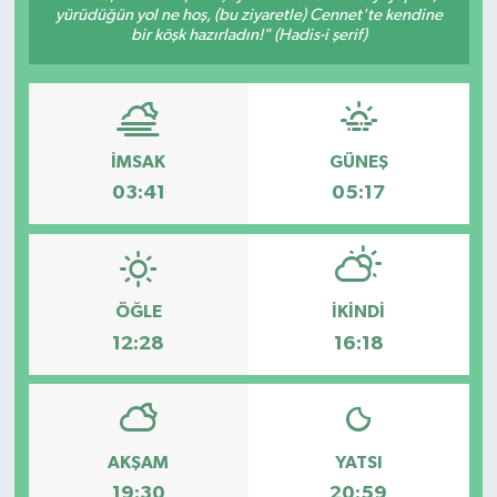
yürüdüğün yol ne hoş, (bu ziyaretle) Cennet'te kendine
bir köşk hazırladın!" (Hadis-i şerif)
İMSAK
GÜNEŞ
03:41
05:17
ÖĞLE
İKINDI
12:28
16:18
AKŞAM
YATSI
19:30
20:59