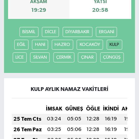
AKŞAM
YATSI
19:29
20:58
BİSMİL
DİCLE
DİYARBAKIR
ERGANİ
EĞİL
HANİ
HAZRO
KOCAKÖY
KULP
LİCE
SİLVAN
ÇERMİK
ÇINAR
ÇÜNGÜŞ
KULP AYLIK NAMAZ VAKITLERI
İMSAK
GÜNEŞ
ÖĞLE
İKINDI
AKŞA
25 Tem Cts
03:24
05:05
12:28
16:19
19:40
26 Tem Paz
03:25
05:06
12:28
16:19
19:40