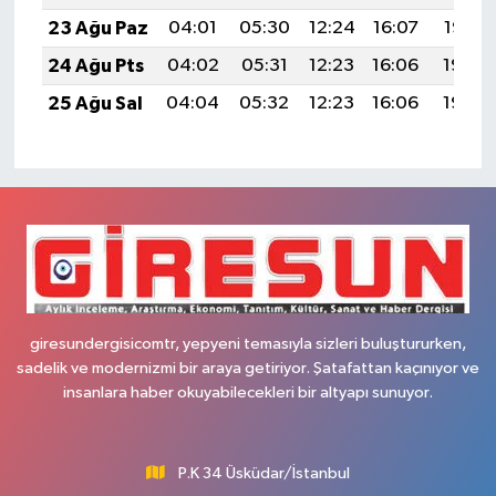
23 Ağu Paz
04:01
05:30
12:24
16:07
19:07
24 Ağu Pts
04:02
05:31
12:23
16:06
19:06
25 Ağu Sal
04:04
05:32
12:23
16:06
19:05
giresundergisicomtr, yepyeni temasıyla sizleri buluştururken,
sadelik ve modernizmi bir araya getiriyor. Şatafattan kaçınıyor ve
insanlara haber okuyabilecekleri bir altyapı sunuyor.
P.K 34 Üsküdar/İstanbul