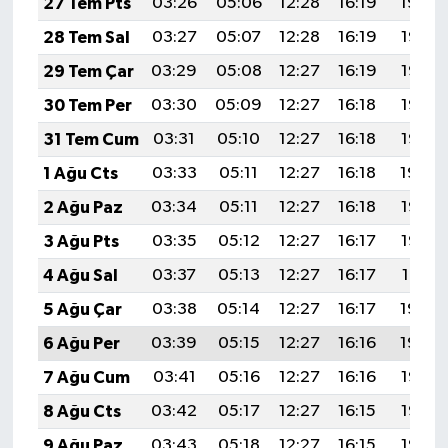
27 Tem Pts
03:26
05:06
12:28
16:19
19:39
28 Tem Sal
03:27
05:07
12:28
16:19
19:38
29 Tem Çar
03:29
05:08
12:27
16:19
19:37
30 Tem Per
03:30
05:09
12:27
16:18
19:36
31 Tem Cum
03:31
05:10
12:27
16:18
19:35
1 Ağu Cts
03:33
05:11
12:27
16:18
19:34
2 Ağu Paz
03:34
05:11
12:27
16:18
19:33
3 Ağu Pts
03:35
05:12
12:27
16:17
19:32
4 Ağu Sal
03:37
05:13
12:27
16:17
19:31
5 Ağu Çar
03:38
05:14
12:27
16:17
19:30
6 Ağu Per
03:39
05:15
12:27
16:16
19:29
7 Ağu Cum
03:41
05:16
12:27
16:16
19:28
8 Ağu Cts
03:42
05:17
12:27
16:15
19:27
9 Ağu Paz
03:43
05:18
12:27
16:15
19:26