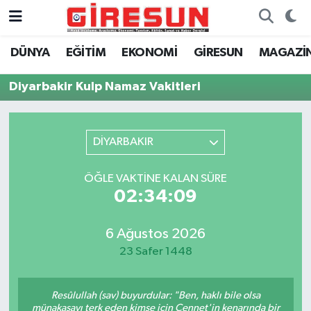
DÜNYA
EĞİTİM
EKONOMİ
GİRESUN
MAGAZİ
Hava Durumu
Diyarbakir Kulp Namaz Vakitleri
Trafik Durumu
Süper Lig Puan Durumu ve Fikstür
DİYARBAKIR
Tüm Manşetler
ÖĞLE VAKTINE KALAN SÜRE
02:34:09
Son Dakika Haberleri
Haber Arşivi
6 Ağustos 2026
23 Safer 1448
Resûlullah (sav) buyurdular: "Ben, haklı bile olsa
münakaşayı terk eden kimse için Cennet'in kenarında bir