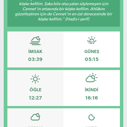
köşke kefilim. Şaka bile olsa yalan söylemeyen için
Cennet'in ortasında bir köşke kefilim. Ahlâkını
güzelleştiren için de Cennet'in en üst derecesinde bir
köşke kefilim." (Hadis-i şerif)
İMSAK
GÜNEŞ
03:39
05:15
ÖĞLE
İKINDI
12:27
16:16