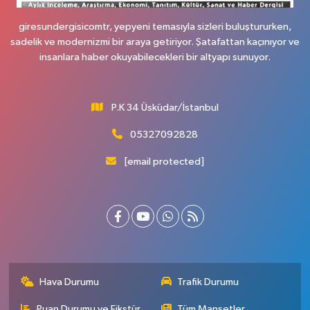
giresundergisicomtr, yepyeni temasıyla sizleri buluştururken,
sadelik ve modernizmi bir araya getiriyor. Şatafattan kaçınıyor ve
insanlara haber okuyabilecekleri bir altyapı sunuyor.
P.K 34 Üsküdar/İstanbul
05327092828
[email protected]
Hava Durumu
Trafik Durumu
Puan Durumu ve Fikstür
Tüm Manşetler