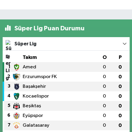
Süper Lig Puan Durumu
Süper Lig
#
Takım
O
P
1
Amed
0
0
2
Erzurumspor FK
0
0
3
Başakşehir
0
0
4
Kocaelispor
0
0
5
Beşiktaş
0
0
6
Eyüpspor
0
0
7
Galatasaray
0
0