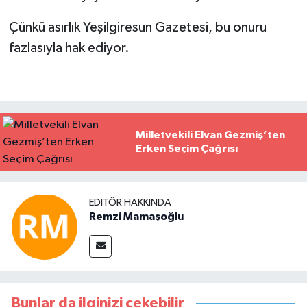
Çünkü asırlık Yeşilgiresun Gazetesi, bu onuru
fazlasıyla hak ediyor.
Milletvekili Elvan Gezmiş’ten
Erken Seçim Çağrısı
EDITÖR HAKKINDA
Remzi Mamaşoğlu
Bunlar da ilginizi çekebilir