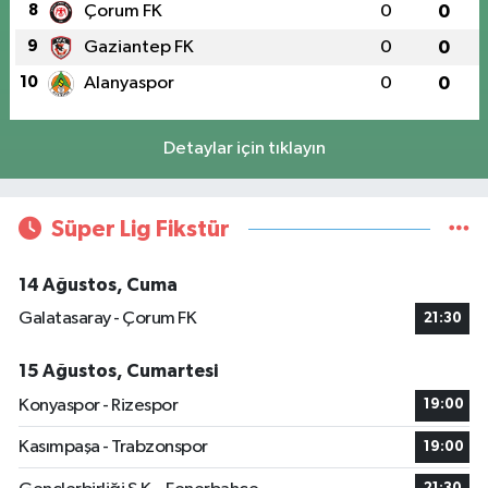
8
Çorum FK
0
0
9
Gaziantep FK
0
0
10
Alanyaspor
0
0
Detaylar için tıklayın
Süper Lig Fikstür
14 Ağustos, Cuma
Galatasaray - Çorum FK
21:30
15 Ağustos, Cumartesi
Konyaspor - Rizespor
19:00
Kasımpaşa - Trabzonspor
19:00