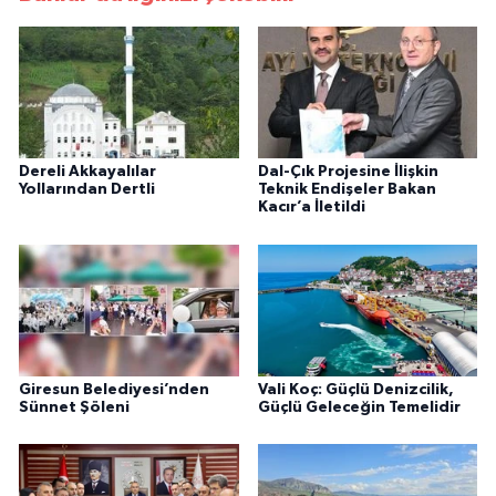
Dereli Akkayalılar
Dal-Çık Projesine İlişkin
Yollarından Dertli
Teknik Endişeler Bakan
Kacır’a İletildi
Giresun Belediyesi’nden
Vali Koç: Güçlü Denizcilik,
Sünnet Şöleni
Güçlü Geleceğin Temelidir