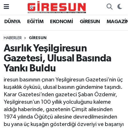
DÜNYA
EĞİTİM
EKONOMİ
GİRESUN
MAGAZİ
Hava Durumu
Trafik Durumu
HABERLER
GİRESUN
Asırlık Yeşilgiresun
Süper Lig Puan Durumu ve Fikstür
Gazetesi, Ulusal Basında
Tüm Manşetler
Yankı Buldu
iresun basınının çınarı Yeşilgiresun Gazetesi’nin üç
Son Dakika Haberleri
kuşaklık öyküsü, ulusal basının gündemine taşındı.
Karar Gazetesi’nden gazeteci Şaban Özdemir,
Haber Arşivi
Yeşilgiresun’un 100 yıllık yolculuğunu kaleme
aldığı haberinde, gazetenin Çimşit ailesinden
1974 yılında Öğütçü ailesine devredilmesinden
bu yana üç kuşağın gösterdiği özveriyi ve başarıyı