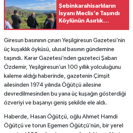
Şebinkarahisarlıların
İsyanı Meclis’e Taşındı
Köylünün Asırlık
Otlaklarına
Dokunmayın
Giresun basınının çınarı Yeşilgiresun Gazetesi’nin
üç kuşaklık öyküsü, ulusal basının gündemine
taşındı. Karar Gazetesi’nden gazeteci Şaban
Özdemir, Yeşilgiresun’un 100 yıllık yolculuğunu
kaleme aldığı haberinde, gazetenin Çimşit
ailesinden 1974 yılında Öğütçü ailesine
devredilmesinden bu yana üç kuşağın gösterdiği
özveriyi ve başarıyı geniş şekilde ele aldı.
Haberde, Hasan Öğütçü, oğlu Ahmet Hamdi
Öğütçü ve torun Egemen Öğütçü’nün, bir yerel