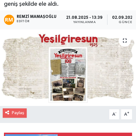
geniş şekilde ele aldı.
REMZI MAMAŞOĞLU
21.08.2025 - 13:39
02.09.2025 
EDITÖR
YAYINLANMA
GÜNCELL
Paylaş
-
+
A
A