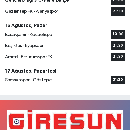
Gençlerbirliği S.K. - Fenerbahçe
21:30
Gaziantep FK - Alanyaspor
21:30
16 Ağustos, Pazar
Başakşehir - Kocaelispor
19:00
Beşiktaş - Eyüpspor
21:30
Amed - Erzurumspor FK
21:30
17 Ağustos, Pazartesi
Samsunspor - Göztepe
21:30