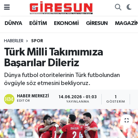
DÜNYA
EĞİTİM
EKONOMİ
GİRESUN
MAGAZİ
Hava Durumu
Trafik Durumu
HABERLER
SPOR
Türk Milli Takımımıza
Süper Lig Puan Durumu ve Fikstür
Başarılar Dileriz
Tüm Manşetler
Dünya futbol otoritelerinin Türk futbolundan
övgüyle söz etmesini bekliyoruz.
Son Dakika Haberleri
HABER MERKEZI
14.06.2026 - 01:03
1
Haber Arşivi
EDITÖR
YAYINLANMA
GÖSTERIM
O