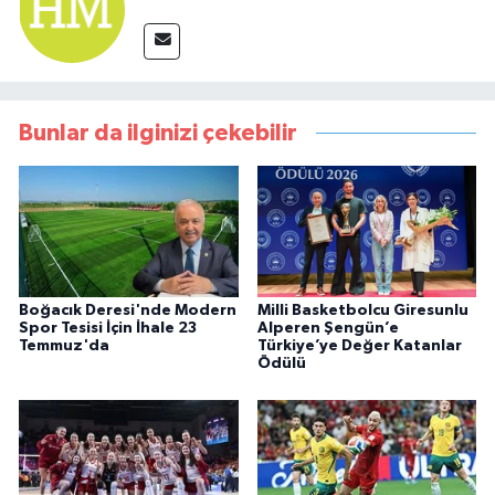
Bunlar da ilginizi çekebilir
Boğacık Deresi'nde Modern
Milli Basketbolcu Giresunlu
Spor Tesisi İçin İhale 23
Alperen Şengün’e
Temmuz'da
Türkiye’ye Değer Katanlar
Ödülü