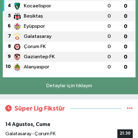
4
Kocaelispor
0
0
5
Beşiktaş
0
0
6
Eyüpspor
0
0
7
Galatasaray
0
0
8
Çorum FK
0
0
9
Gaziantep FK
0
0
10
Alanyaspor
0
0
Detaylar için tıklayın
Süper Lig Fikstür
14 Ağustos, Cuma
Galatasaray - Çorum FK
21:30