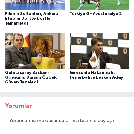
Filenin Sultanları, Ankara
Türkiye 0 - Avusturalya 2
Etabını Dörtte Dörtle
Tamamladı
Galatasaray Başkanı
Giresunlu Hakan Safi,
Giresunlu Dursun Özbek
Fenerbahçe Başkan Adayı
Güven Tazeledi
Yorumlar