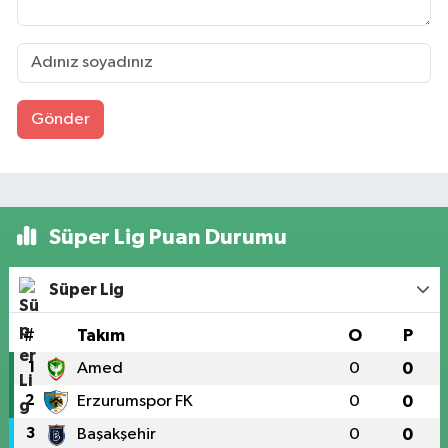
Gönder
Süper Lig Puan Durumu
Süper Lig
#
Takım
O
P
1
Amed
0
0
2
Erzurumspor FK
0
0
3
Başakşehir
0
0