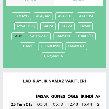
19 MAYIS
ALAÇAM
ASARCIK
ATAKUM
AYVACIK (S)
BAFRA
HAVZA
KAVAK
LADİK
SALIPAZARI
SAMSUN
TEKKEKÖY
TERME
VEZİRKÖPRÜ
YAKAKENT
ÇARŞAMBA
LADİK AYLIK NAMAZ VAKITLERI
İMSAK
GÜNEŞ
ÖĞLE
İKINDI
AKŞA
25 Tem Cts
03:31
05:19
12:48
16:44
20:07