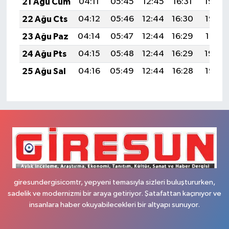
21 Ağu Cum
04:11
05:45
12:45
16:31
19:34
22 Ağu Cts
04:12
05:46
12:44
16:30
19:33
23 Ağu Paz
04:14
05:47
12:44
16:29
19:31
24 Ağu Pts
04:15
05:48
12:44
16:29
19:30
25 Ağu Sal
04:16
05:49
12:44
16:28
19:28
giresundergisicomtr, yepyeni temasıyla sizleri buluştururken,
sadelik ve modernizmi bir araya getiriyor. Şatafattan kaçınıyor ve
insanlara haber okuyabilecekleri bir altyapı sunuyor.