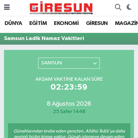
DÜNYA
EĞİTİM
EKONOMİ
GİRESUN
MAGAZİ
Hava Durumu
Samsun Ladik Namaz Vakitleri
Trafik Durumu
Süper Lig Puan Durumu ve Fikstür
SAMSUN
Tüm Manşetler
AKŞAM VAKTINE KALAN SÜRE
02:23:59
Son Dakika Haberleri
Haber Arşivi
8 Ağustos 2026
25 Safer 1448
Günahlarından tevbe eden gençten, Allâhü Teâlâ'ya daha
sevimli hiçbir kimse yoktur. Günah işlemeye devam eden