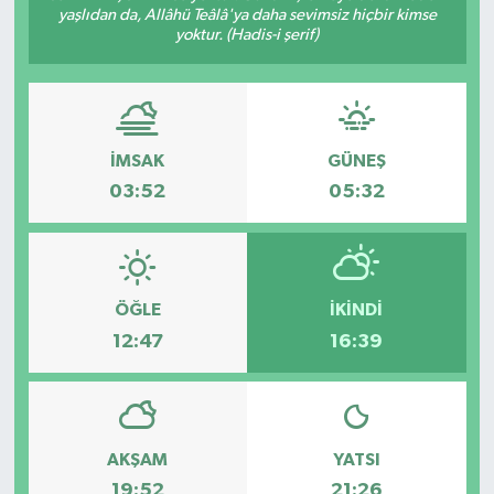
yaşlıdan da, Allâhü Teâlâ'ya daha sevimsiz hiçbir kimse
yoktur. (Hadis-i şerif)
İMSAK
GÜNEŞ
03:52
05:32
ÖĞLE
İKINDI
12:47
16:39
AKŞAM
YATSI
19:52
21:26