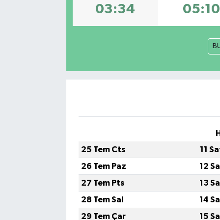
03:34
05:10
B
H
25 Tem Cts
11 S
26 Tem Paz
12 S
27 Tem Pts
13 S
28 Tem Sal
14 S
29 Tem Çar
15 S