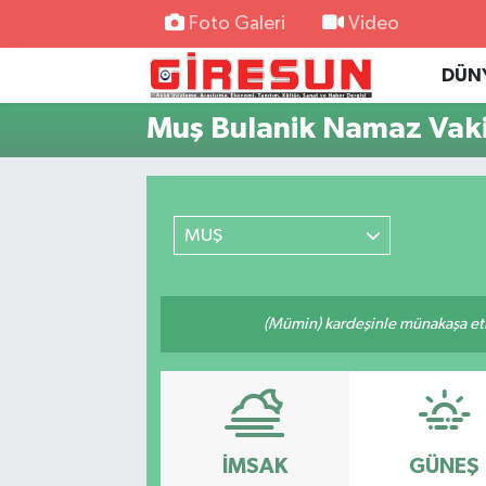
Foto Galeri
Video
DÜN
Hava Durumu
Muş Bulanik Namaz Vaki
Trafik Durumu
Süper Lig Puan Durumu ve Fikstür
MUŞ
Tüm Manşetler
Son Dakika Haberleri
(Mümin) kardeşinle münakaşa etm
Haber Arşivi
İMSAK
GÜNEŞ