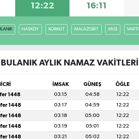
12:22
16:11
ULANIK
HASKÖY
KORKUT
MALAZGİRT
MUŞ
VART
BULANIK AYLIK NAMAZ VAKITLERI
İCRİ
İMSAK
GÜNEŞ
ÖĞLE
afer 1448
03:15
04:58
12:22
afer 1448
03:17
04:59
12:22
afer 1448
03:18
05:00
12:22
afer 1448
03:19
05:01
12:22
afer 1448
03:21
05:02
12:22