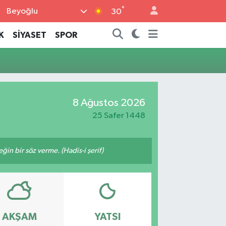
°
Beyoğlu
30
K
SİYASET
SPOR
8 Ağustos 2026
25 Safer 1448
n bir söz verme. (Hadis-i şerif)
AKŞAM
YATSI