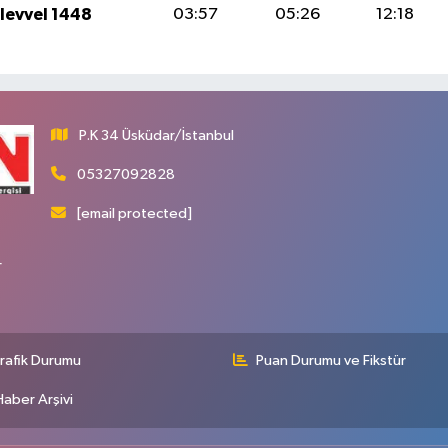
ulevvel 1448
03:57
05:26
12:18
P.K 34 Üsküdar/İstanbul
05327092828
[email protected]
r
rafik Durumu
Puan Durumu ve Fikstür
Haber Arşivi