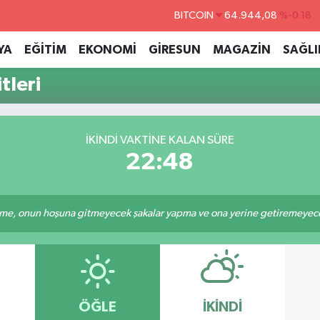
BITCOIN
64.944,08
%-0.18
DOLAR
47,7436
%0.18
YA
EĞİTİM
EKONOMİ
GİRESUN
MAGAZİN
SAĞLI
EURO
55,2510
%0.32
tleri
STERLİN
64,4811
%0.38
GRAM ALTIN
6660.55
%0.03
İKINDI VAKTINE KALAN SÜRE
BİST100
13.779
%-14
22:47
e, onun hoşuna gitmeyecek şakalar yapma ve ona yerine getiremeyeceği
ÖĞLE
İKINDI