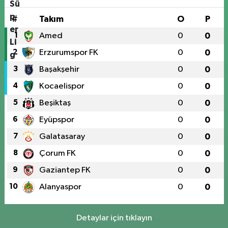
#
Takım
O
P
1
Amed
0
0
2
Erzurumspor FK
0
0
3
Başakşehir
0
0
4
Kocaelispor
0
0
5
Beşiktaş
0
0
6
Eyüpspor
0
0
7
Galatasaray
0
0
8
Çorum FK
0
0
9
Gaziantep FK
0
0
10
Alanyaspor
0
0
Detaylar için tıklayın