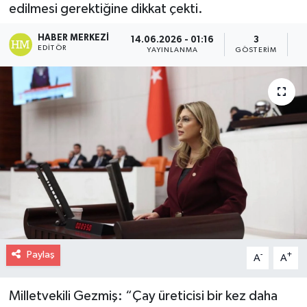
edilmesi gerektiğine dikkat çekti.
HABER MERKEZI
14.06.2026 - 01:16
3
EDITÖR
YAYINLANMA
GÖSTERIM
O
Paylaş
-
+
A
A
Milletvekili Gezmiş: “Çay üreticisi bir kez daha