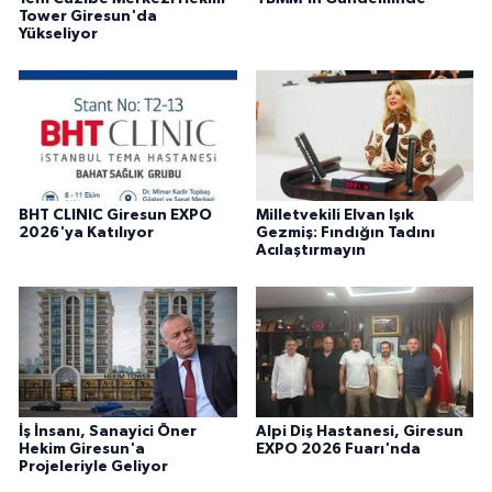
Tower Giresun'da
Yükseliyor
BHT CLINIC Giresun EXPO
Milletvekili Elvan Işık
2026'ya Katılıyor
Gezmiş: Fındığın Tadını
Acılaştırmayın
İş İnsanı, Sanayici Öner
Alpi Diş Hastanesi, Giresun
Hekim Giresun'a
EXPO 2026 Fuarı'nda
Projeleriyle Geliyor