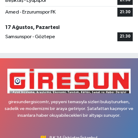
Beşiktaş - Eyüpspor
21:30
Amed - Erzurumspor FK
21:30
17 Ağustos, Pazartesi
Samsunspor - Göztepe
21:30
giresundergisicomtr, yepyeni temasıyla sizleri buluştururken,
sadelik ve modernizmi bir araya getiriyor. Şatafattan kaçınıyor ve
insanlara haber okuyabilecekleri bir altyapı sunuyor.
P.K 34 Üsküdar/İstanbul