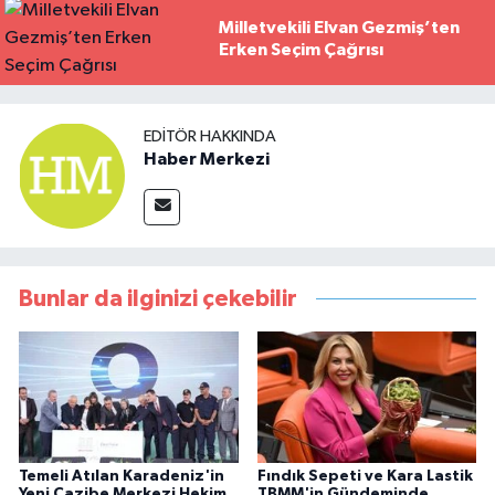
Milletvekili Elvan Gezmiş’ten
Erken Seçim Çağrısı
EDITÖR HAKKINDA
Haber Merkezi
Bunlar da ilginizi çekebilir
Temeli Atılan Karadeniz'in
Fındık Sepeti ve Kara Lastik
Yeni Cazibe Merkezi Hekim
TBMM'in Gündeminde