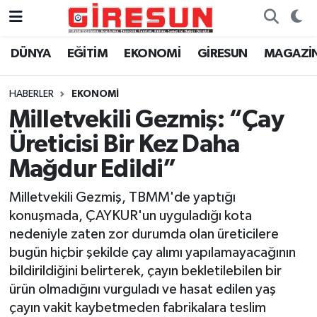
DÜNYA
EĞİTİM
EKONOMİ
GİRESUN
MAGAZİ
Hava Durumu
Trafik Durumu
HABERLER
EKONOMİ
Milletvekili Gezmiş: “Çay
Süper Lig Puan Durumu ve Fikstür
Üreticisi Bir Kez Daha
Tüm Manşetler
Mağdur Edildi”
Milletvekili Gezmiş, TBMM'de yaptığı
Son Dakika Haberleri
konuşmada, ÇAYKUR'un uyguladığı kota
nedeniyle zaten zor durumda olan üreticilere
Haber Arşivi
bugün hiçbir şekilde çay alımı yapılamayacağının
bildirildiğini belirterek, çayın bekletilebilen bir
ürün olmadığını vurguladı ve hasat edilen yaş
çayın vakit kaybetmeden fabrikalara teslim