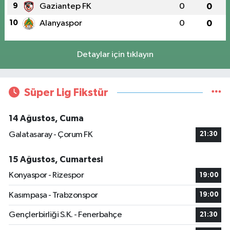
9
Gaziantep FK
0
0
10
Alanyaspor
0
0
Detaylar için tıklayın
Süper Lig Fikstür
14 Ağustos, Cuma
Galatasaray - Çorum FK
21:30
15 Ağustos, Cumartesi
Konyaspor - Rizespor
19:00
Kasımpaşa - Trabzonspor
19:00
Gençlerbirliği S.K. - Fenerbahçe
21:30