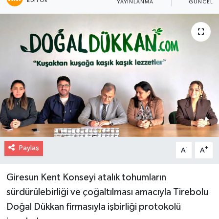
EDITÖR
YAYINLANMA
GÜNCELL
Paylaş
-
+
A
A
Giresun Kent Konseyi atalık tohumların
sürdürülebirliği ve çoğaltılması amacıyla Tirebolu
Doğal Dükkan firmasıyla işbirliği protokolü