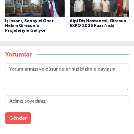
İş İnsanı, Sanayici Öner
Alpi Diş Hastanesi, Giresun
Hekim Giresun'a
EXPO 2026 Fuarı'nda
Projeleriyle Geliyor
Yorumlar
Gönder