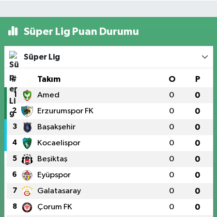
Süper Lig Puan Durumu
Süper Lig
#
Takım
O
P
1
Amed
0
0
2
Erzurumspor FK
0
0
3
Başakşehir
0
0
4
Kocaelispor
0
0
5
Beşiktaş
0
0
6
Eyüpspor
0
0
7
Galatasaray
0
0
8
Çorum FK
0
0