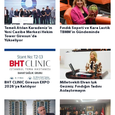
Temeli Atılan Karadeniz'in
Fındık Sepeti ve Kara Lastik
Yeni Cazibe Merkezi Hekim
TBMM'in Gündeminde
Tower Giresun'da
Yükseliyor
BHT CLINIC Giresun EXPO
Milletvekili Elvan Işık
2026'ya Katılıyor
Gezmiş: Fındığın Tadını
Acılaştırmayın