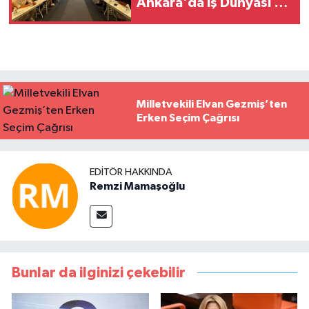
Ankara'da İş Dünyası ve
Bürokrasiyle Buluştu
Milletvekili Elvan Gezmiş’ten
Erken Seçim Çağrısı
EDITÖR HAKKINDA
Remzi Mamaşoğlu
Bunlar da ilginizi çekebilir