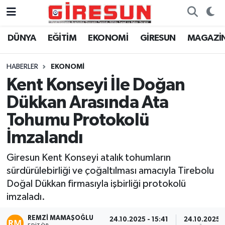
DÜNYA
EĞİTİM
EKONOMİ
GİRESUN
MAGAZİ
Hava Durumu
Trafik Durumu
HABERLER
EKONOMİ
Kent Konseyi İle Doğan
Süper Lig Puan Durumu ve Fikstür
Dükkan Arasında Ata
Tüm Manşetler
Tohumu Protokolü
İmzalandı
Son Dakika Haberleri
Giresun Kent Konseyi atalık tohumların
Haber Arşivi
sürdürülebirliği ve çoğaltılması amacıyla Tirebolu
Doğal Dükkan firmasıyla işbirliği protokolü
imzaladı.
REMZI MAMAŞOĞLU
24.10.2025 - 15:41
24.10.2025 -