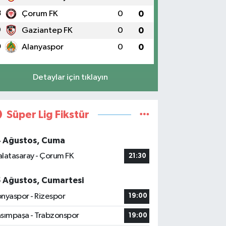
8
Çorum FK
0
0
9
Gaziantep FK
0
0
0
Alanyaspor
0
0
Detaylar için tıklayın
Süper Lig Fikstür
4 Ağustos, Cuma
latasaray - Çorum FK
21:30
5 Ağustos, Cumartesi
nyaspor - Rizespor
19:00
sımpaşa - Trabzonspor
19:00