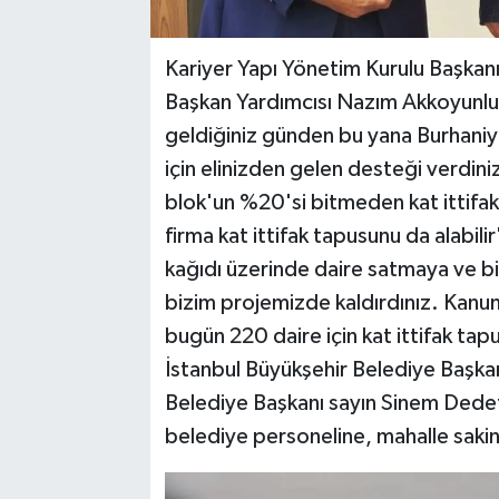
Kariyer Yapı Yönetim Kurulu Başka
Başkan Yardımcısı Nazım Akkoyunlu'
geldiğiniz günden bu yana Burhani
için elinizden gelen desteği verdini
blok'un %20'si bitmeden kat ittifak
firma kat ittifak tapusunu da alabil
kağıdı üzerinde daire satmaya ve bi
bizim projemizde kaldırdınız. Kanun
bugün 220 daire için kat ittifak ta
İstanbul Büyükşehir Belediye Başk
Belediye Başkanı sayın Sinem Dedet
belediye personeline, mahalle saki