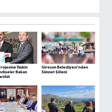
rojesine İlişkin
Giresun Belediyesi’nden
ndişeler Bakan
Sünnet Şöleni
etildi