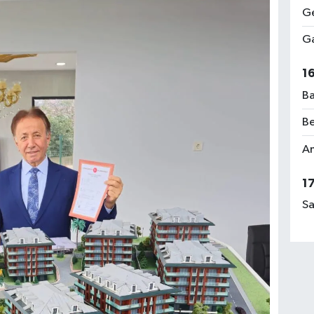
Ge
Ga
1
Ba
Be
Am
1
Sa