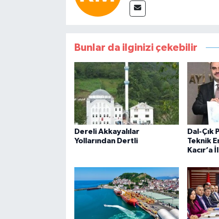
Bunlar da ilginizi çekebilir
Dereli Akkayalılar
Dal-Çık P
Yollarından Dertli
Teknik E
Kacır’a İl