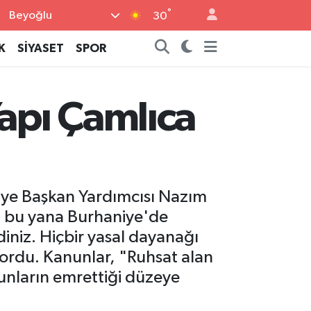
°
Beyoğlu
30
K
SİYASET
SPOR
Yapı Çamlıca
iye Başkan Yardımcısı Nazım
n bu yana Burhaniye'de
iniz. Hiçbir yasal dayanağı
yordu. Kanunlar, "Ruhsat alan
nunların emrettiği düzeye