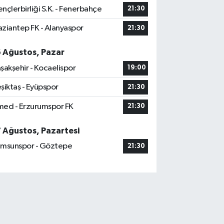
nçlerbirliği S.K. - Fenerbahçe
21:30
ziantep FK - Alanyaspor
21:30
6 Ağustos, Pazar
şakşehir - Kocaelispor
19:00
şiktaş - Eyüpspor
21:30
ed - Erzurumspor FK
21:30
7 Ağustos, Pazartesi
msunspor - Göztepe
21:30