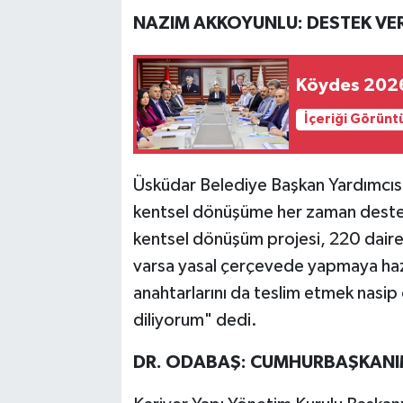
NAZIM AKKOYUNLU: DESTEK VE
Köydes 2026 Y
İçeriği Görünt
Üsküdar Belediye Başkan Yardımcıs
kentsel dönüşüme her zaman destek 
kentsel dönüşüm projesi, 220 dairel
varsa yasal çerçevede yapmaya hazırı
anahtarlarını da teslim etmek nasip o
diliyorum" dedi.
DR. ODABAŞ: CUMHURBAŞKANI