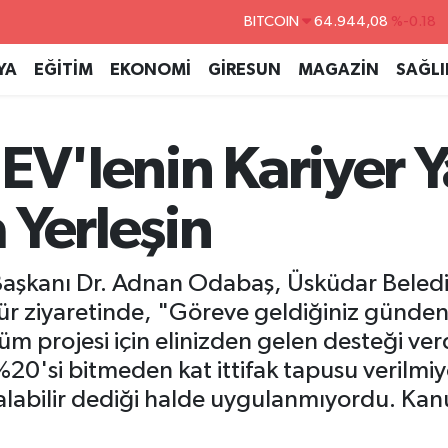
DOLAR
47,7436
%0.18
EURO
55,2510
%0.32
YA
EĞİTİM
EKONOMİ
GİRESUN
MAGAZİN
SAĞLI
STERLİN
64,4811
%0.38
GRAM ALTIN
6660.55
%0.03
'EV'lenin Kariyer 
BİST100
13.779
%-14
BITCOIN
64.944,08
%-0.18
 Yerleşin
 Başkanı Dr. Adnan Odabaş, Üsküdar Beled
ür ziyaretinde, "Göreve geldiğiniz günde
projesi için elinizden gelen desteği verd
20'si bitmeden kat ittifak tapusu verilmi
 alabilir dediği halde uygulanmıyordu. Ka