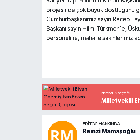
Kariyer Yapı Yönetim Kurulu Başka
projesinde çok büyük dostluğunu
Cumhurbaşkanımız sayın Recep Tay
Başkanı sayın Hilmi Türkmen'e, Üs
personeline, mahalle sakinlerimiz 
EDITÖRÜN SEÇTIĞI
Milletvekili 
EDITÖR HAKKINDA
Remzi Mamaşoğlu