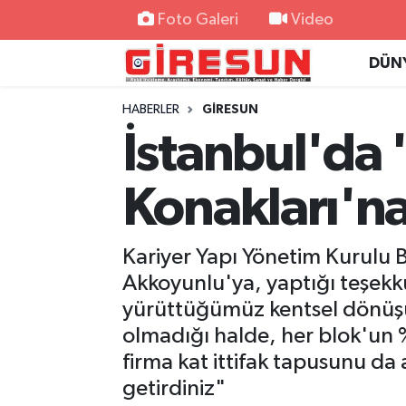
Foto Galeri
Video
DÜN
Hava Durumu
HABERLER
GİRESUN
Trafik Durumu
İstanbul'da 
Süper Lig Puan Durumu ve Fikstür
Konakları'na
Tüm Manşetler
Kariyer Yapı Yönetim Kurulu
Son Dakika Haberleri
Akkoyunlu'ya, yaptığı teşekk
Haber Arşivi
yürüttüğümüz kentsel dönüşüm 
olmadığı halde, her blok'un %
firma kat ittifak tapusunu da
getirdiniz"