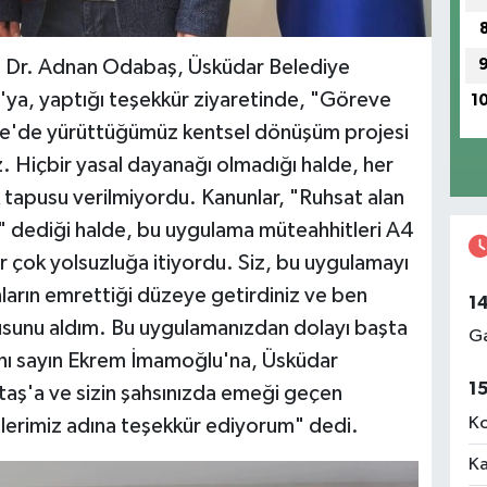
nı Dr. Adnan Odabaş, Üsküdar Belediye
ya, yaptığı teşekkür ziyaretinde, "Göreve
1
ye'de yürüttüğümüz kentsel dönüşüm projesi
z. Hiçbir yasal dayanağı olmadığı halde, her
 tapusu verilmiyordu. Kanunlar, "Ruhsat alan
ir" dediği halde, bu uygulama müteahhitleri A4
r çok yolsuzluğa itiyordu. Siz, bu uygulamayı
ların emrettiği düzeye getirdiniz ve ben
1
pusunu aldım. Bu uygulamanızdan dolayı başta
Ga
anı sayın Ekrem İmamoğlu'na, Üsküdar
1
aş'a ve sizin şahsınızda emeği geçen
Ko
nlerimiz adına teşekkür ediyorum" dedi.
Ka