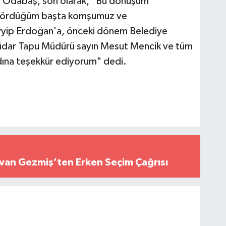
nı Odabaş, son olarak, "Bu dönüşüm
 gördüğüm başta komşumuz ve
yip Erdoğan'a, önceki dönem Belediye
küdar Tapu Müdürü sayın Mesut Mencik ve tüm
adına teşekkür ediyorum" dedi.
Elvan Gezmiş’ten Erken Seçim Çağrısı