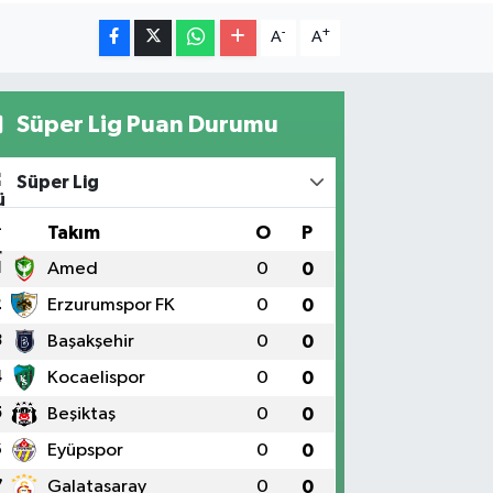
-
+
A
A
Süper Lig Puan Durumu
Süper Lig
#
Takım
O
P
1
Amed
0
0
2
Erzurumspor FK
0
0
3
Başakşehir
0
0
4
Kocaelispor
0
0
5
Beşiktaş
0
0
6
Eyüpspor
0
0
7
Galatasaray
0
0