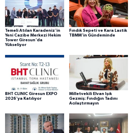
Temeli Atılan Karadeniz'in
Fındık Sepeti ve Kara Lastik
Yeni Cazibe Merkezi Hekim
TBMM'in Gündeminde
Tower Giresun'da
Yükseliyor
BHT CLINIC Giresun EXPO
Milletvekili Elvan Işık
2026'ya Katılıyor
Gezmiş: Fındığın Tadını
Acılaştırmayın