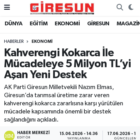
DÜNYA
EĞİTİM
EKONOMİ
GİRESUN
MAGAZİ
Hava Durumu
Trafik Durumu
HABERLER
EKONOMİ
Kahverengi Kokarca İle
Süper Lig Puan Durumu ve Fikstür
Mücadeleye 5 Milyon TL’yi
Tüm Manşetler
Aşan Yeni Destek
AK Parti Giresun Milletvekili Nazım Elmas,
Son Dakika Haberleri
Giresun’da tarımsal üretime zarar veren
kahverengi kokarca zararlısına karşı yürütülen
Haber Arşivi
mücadele kapsamında önemli bir destek
sağlandığını açıkladı.
HABER MERKEZI
15.06.2026 - 14:36
17.06.2026 - 14
EDITÖR
YAYINLANMA
GÜNCELLEME