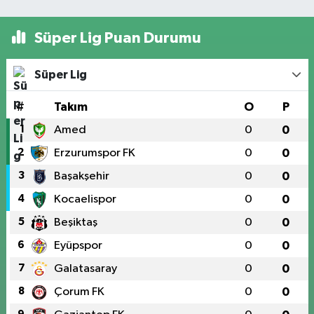
Süper Lig Puan Durumu
Süper Lig
#
Takım
O
P
1
Amed
0
0
2
Erzurumspor FK
0
0
3
Başakşehir
0
0
4
Kocaelispor
0
0
5
Beşiktaş
0
0
6
Eyüpspor
0
0
7
Galatasaray
0
0
8
Çorum FK
0
0