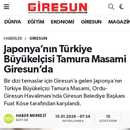
DÜNYA
EĞİTİM
EKONOMİ
GİRESUN
MAGAZİ
Hava Durumu
Trafik Durumu
HABERLER
GİRESUN
Japonya’nın Türkiye
Süper Lig Puan Durumu ve Fikstür
Büyükelçisi Tamura Masami
Tüm Manşetler
Giresun’da
Bir dizi temaslar için Giresun’a gelen Japonya’nın
Son Dakika Haberleri
Türkiye Büyükelçisi Tamura Masami, Ordu-
Giresun Havalimanı’nda Giresun Belediye Başkanı
Haber Arşivi
Fuat Köse tarafından karşılandı.
HABER MERKEZI
15.01.2026 - 07:34
15
EDITÖR
YAYINLANMA
GÖSTERIM
O