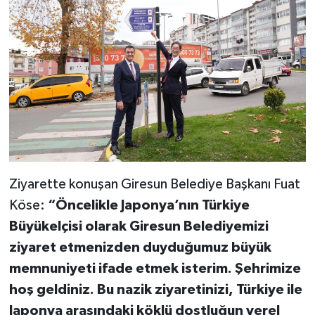
Ziyarette konuşan Giresun Belediye Başkanı Fuat
Köse:
“Öncelikle Japonya’nın Türkiye
Büyükelçisi olarak Giresun Belediyemizi
ziyaret etmenizden duyduğumuz büyük
memnuniyeti ifade etmek isterim. Şehrimize
hoş geldiniz. Bu nazik ziyaretinizi, Türkiye ile
Japonya arasındaki köklü dostluğun yerel