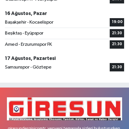
16 Ağustos, Pazar
Başakşehir - Kocaelispor
19:00
Beşiktaş - Eyüpspor
21:30
Amed - Erzurumspor FK
21:30
17 Ağustos, Pazartesi
Samsunspor - Göztepe
21:30
giresundergisicomtr, yepyeni temasıyla sizleri buluştururken,