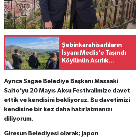
Şebinkarahisarlıların
İsyanı Meclis’e Taşındı
Köylünün Asırlık
Otlaklarına
Dokunmayın
Ayrıca Sagae Belediye Başkanı Masaaki
Saito’yu 20 Mayıs Aksu Festivalimize davet
ettik ve kendisini bekliyoruz. Bu davetimizi
kendisine bir kez daha hatırlatmanızı
diliyorum.
Giresun Belediyesi olarak; Japon