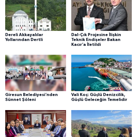
Dereli Akkayalılar
Dal-Çık Projesine İlişkin
Yollarından Dertli
Teknik Endişeler Bakan
Kacır’a İletildi
Giresun Belediyesi’nden
Vali Koç: Güçlü Denizcilik,
Sünnet Şöleni
Güçlü Geleceğin Temelidir