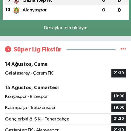
9
Gaziantep FK
0
0
10
Alanyaspor
0
0
Detaylar için tıklayın
Süper Lig Fikstür
14 Ağustos, Cuma
Galatasaray - Çorum FK
21:30
15 Ağustos, Cumartesi
Konyaspor - Rizespor
19:00
Kasımpaşa - Trabzonspor
19:00
Gençlerbirliği S.K. - Fenerbahçe
21:30
Gaziantep FK - Alanyaspor
21:30