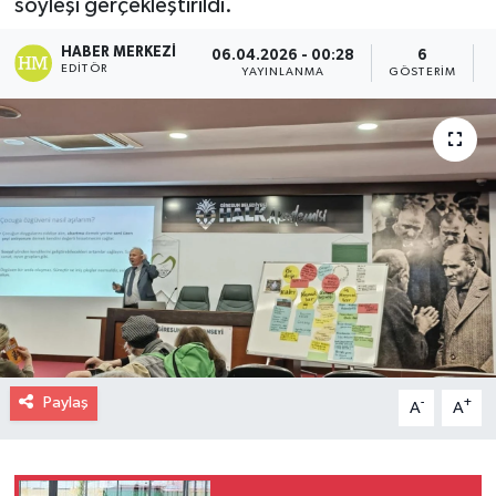
söyleşi gerçekleştirildi.
HABER MERKEZI
06.04.2026 - 00:28
6
EDITÖR
YAYINLANMA
GÖSTERIM
Paylaş
-
+
A
A