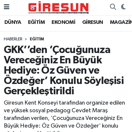
DÜNYA
EĞİTİM
EKONOMİ
GİRESUN
MAGAZİ
Hava Durumu
Trafik Durumu
HABERLER
EĞİTİM
GKK’’den ‘Çocuğunuza
Süper Lig Puan Durumu ve Fikstür
Vereceğiniz En Büyük
Tüm Manşetler
Hediye: Öz Güven ve
Özdeğer’ Konulu Söyleşisi
Son Dakika Haberleri
Gerçekleştirildi
Haber Arşivi
Giresun Kent Konseyi tarafından organize edilen
ve yüksek sosyal pedagog Cevdet Maraş
tarafından verilen, ‘Çocuğunuza Vereceğiniz En
Büyük Hediye: Öz Güven ve Özdeğer’ konulu