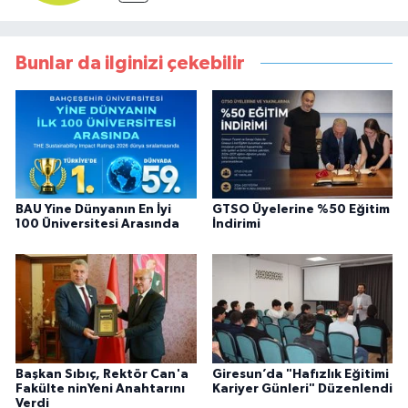
Bunlar da ilginizi çekebilir
BAU Yine Dünyanın En İyi
GTSO Üyelerine %50 Eğitim
100 Üniversitesi Arasında
İndirimi
Başkan Sıbıç, Rektör Can'a
Giresun’da "Hafızlık Eğitimi
Fakülte ninYeni Anahtarını
Kariyer Günleri" Düzenlendi
Verdi