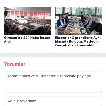
Giresun’da 224 Hafız İcazet
Eksperler Öğrencilerle Aynı
Aldı
Masada Buluştu: Mesleğin
Gerçek Yüzü Konuşuldu
Yorumlar