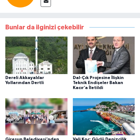
Bunlar da ilginizi çekebilir
Dereli Akkayalılar
Dal-Çık Projesine İlişkin
Yollarından Dertli
Teknik Endişeler Bakan
Kacır’a İletildi
Giresun Belediyesi’nden
Vali Koç: Güçlü Denizcilik,