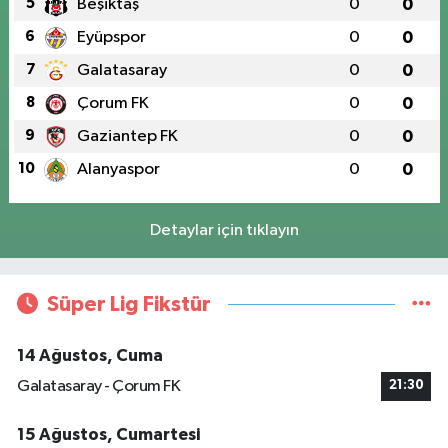
5
Beşiktaş
0
0
6
Eyüpspor
0
0
7
Galatasaray
0
0
8
Çorum FK
0
0
9
Gaziantep FK
0
0
10
Alanyaspor
0
0
Detaylar için tıklayın
Süper Lig Fikstür
14 Ağustos, Cuma
Galatasaray - Çorum FK
21:30
15 Ağustos, Cumartesi