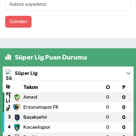
Gönder
Süper Lig Puan Durumu
Süper Lig
#
Takım
O
P
1
Amed
0
0
2
Erzurumspor FK
0
0
3
Başakşehir
0
0
4
Kocaelispor
0
0