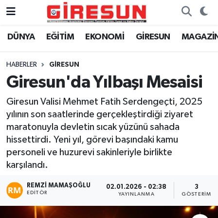
DÜNYA
EĞİTİM
EKONOMİ
GİRESUN
MAGAZİ
Hava Durumu
Trafik Durumu
HABERLER
GİRESUN
Giresun'da Yılbaşı Mesaisi
Süper Lig Puan Durumu ve Fikstür
Giresun Valisi Mehmet Fatih Serdengeçti, 2025
Tüm Manşetler
yılının son saatlerinde gerçekleştirdiği ziyaret
maratonuyla devletin sıcak yüzünü sahada
Son Dakika Haberleri
hissettirdi. Yeni yıl, görevi başındaki kamu
personeli ve huzurevi sakinleriyle birlikte
Haber Arşivi
karşılandı.
REMZI MAMAŞOĞLU
02.01.2026 - 02:38
3
EDITÖR
YAYINLANMA
GÖSTERIM