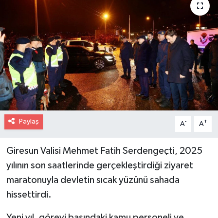
Paylaş
-
+
A
A
Giresun Valisi Mehmet Fatih Serdengeçti, 2025
yılının son saatlerinde gerçekleştirdiği ziyaret
maratonuyla devletin sıcak yüzünü sahada
hissettirdi.
Yeni yıl, görevi başındaki kamu personeli ve