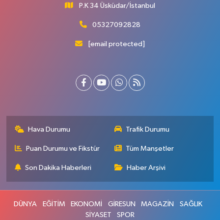
P.K 34 Üsküdar/İstanbul
05327092828
[email protected]
Hava Durumu
Trafik Durumu
Puan Durumu ve Fikstür
Tüm Manşetler
Son Dakika Haberleri
Haber Arşivi
DÜNYA
EĞİTİM
EKONOMİ
GİRESUN
MAGAZİN
SAĞLIK
SİYASET
SPOR