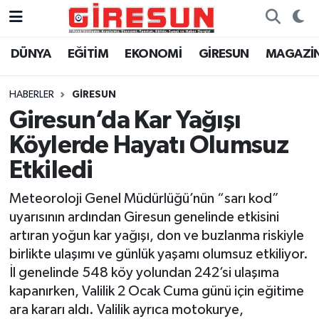
DÜNYA
EĞİTİM
EKONOMİ
GİRESUN
MAGAZİ
Hava Durumu
Trafik Durumu
HABERLER
GİRESUN
Giresun’da Kar Yağışı
Süper Lig Puan Durumu ve Fikstür
Köylerde Hayatı Olumsuz
Tüm Manşetler
Etkiledi
Meteoroloji Genel Müdürlüğü’nün “sarı kod”
Son Dakika Haberleri
uyarısının ardından Giresun genelinde etkisini
artıran yoğun kar yağışı, don ve buzlanma riskiyle
Haber Arşivi
birlikte ulaşımı ve günlük yaşamı olumsuz etkiliyor.
İl genelinde 548 köy yolundan 242’si ulaşıma
kapanırken, Valilik 2 Ocak Cuma günü için eğitime
ara kararı aldı. Valilik ayrıca motokurye,