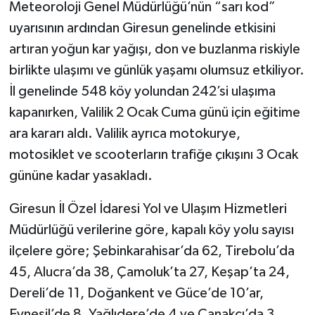
Meteoroloji Genel Müdürlüğü’nün “sarı kod”
uyarısının ardından Giresun genelinde etkisini
artıran yoğun kar yağışı, don ve buzlanma riskiyle
birlikte ulaşımı ve günlük yaşamı olumsuz etkiliyor.
İl genelinde 548 köy yolundan 242’si ulaşıma
kapanırken, Valilik 2 Ocak Cuma günü için eğitime
ara kararı aldı. Valilik ayrıca motokurye,
motosiklet ve scooterların trafiğe çıkışını 3 Ocak
gününe kadar yasakladı.
Giresun İl Özel İdaresi Yol ve Ulaşım Hizmetleri
Müdürlüğü verilerine göre, kapalı köy yolu sayısı
ilçelere göre; Şebinkarahisar’da 62, Tirebolu’da
45, Alucra’da 38, Çamoluk’ta 27, Keşap’ta 24,
Dereli’de 11, Doğankent ve Güce’de 10’ar,
Eynesil’de 8, Yağlıdere’de 4 ve Çanakçı’da 3