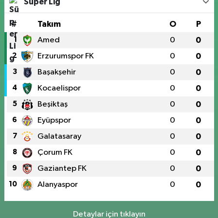
Süper Lig
#
Takım
O
P
1
Amed
0
0
2
Erzurumspor FK
0
0
3
Başakşehir
0
0
4
Kocaelispor
0
0
5
Beşiktaş
0
0
6
Eyüpspor
0
0
7
Galatasaray
0
0
8
Çorum FK
0
0
9
Gaziantep FK
0
0
10
Alanyaspor
0
0
Detaylar için tıklayın