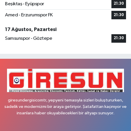
Beşiktaş - Eyüpspor
21:30
Amed - Erzurumspor FK
21:30
17 Ağustos, Pazartesi
Samsunspor - Göztepe
21:30
giresundergisicomtr, yepyeni temasıyla sizleri buluştururken,
sadelik ve modernizmi bir araya getiriyor. Şatafattan kaçınıyor ve
insanlara haber okuyabilecekleri bir altyapı sunuyor.