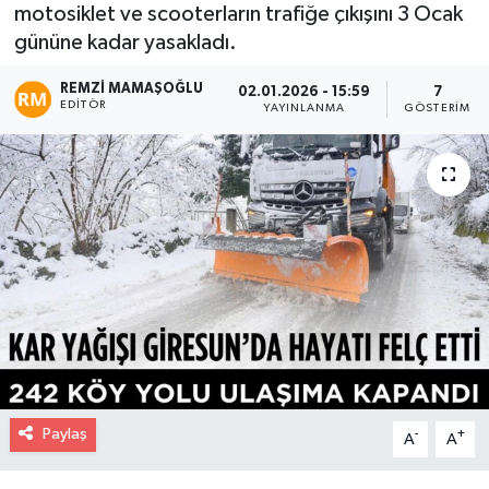
motosiklet ve scooterların trafiğe çıkışını 3 Ocak
gününe kadar yasakladı.
REMZI MAMAŞOĞLU
02.01.2026 - 15:59
7
EDITÖR
YAYINLANMA
GÖSTERIM
Paylaş
-
+
A
A