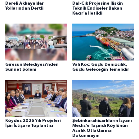
Dereli Akkayalılar
Dal-Çık Projesine İlişkin
Yollarından Dertli
Teknik Endişeler Bakan
Kacır’a İletildi
Giresun Belediyesi’nden
Vali Koç: Güçlü Denizcilik,
Sünnet Şöleni
Güçlü Geleceğin Temelidir
Köydes 2026 Yılı Projeleri
Şebinkarahisarlıların İsyanı
İçin İstişare Toplantısı
Meclis’e Taşındı Köylünün
Asırlık Otlaklarına
Dokunmayın