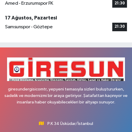
Amed - Erzurumspor FK
21:30
17 Ağustos, Pazartesi
Samsunspor - Göztepe
21:30
giresundergisicomtr, yepyeni temasıyla sizleri buluştururken,
sadelik ve modernizmi bir araya getiriyor. Şatafattan kaçınıyor ve
insanlara haber okuyabilecekleri bir altyapı sunuyor.
P.K 34 Üsküdar/İstanbul