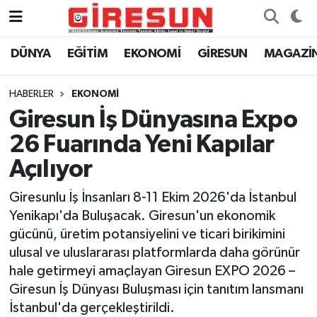
DÜNYA
EĞİTİM
EKONOMİ
GİRESUN
MAGAZİ
Hava Durumu
Trafik Durumu
HABERLER
EKONOMİ
Giresun İş Dünyasına Expo
Süper Lig Puan Durumu ve Fikstür
26 Fuarında Yeni Kapılar
Tüm Manşetler
Açılıyor
Giresunlu İş İnsanları 8-11 Ekim 2026'da İstanbul
Son Dakika Haberleri
Yenikapı'da Buluşacak. Giresun'un ekonomik
gücünü, üretim potansiyelini ve ticari birikimini
Haber Arşivi
ulusal ve uluslararası platformlarda daha görünür
hale getirmeyi amaçlayan Giresun EXPO 2026 –
Giresun İş Dünyası Buluşması için tanıtım lansmanı
İstanbul'da gerçekleştirildi.