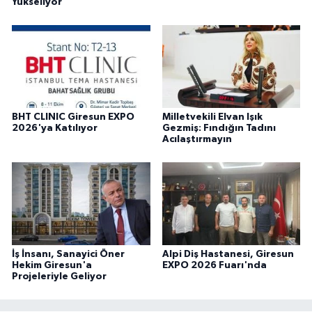
Yükseliyor
BHT CLINIC Giresun EXPO
Milletvekili Elvan Işık
2026'ya Katılıyor
Gezmiş: Fındığın Tadını
Acılaştırmayın
İş İnsanı, Sanayici Öner
Alpi Diş Hastanesi, Giresun
Hekim Giresun'a
EXPO 2026 Fuarı'nda
Projeleriyle Geliyor