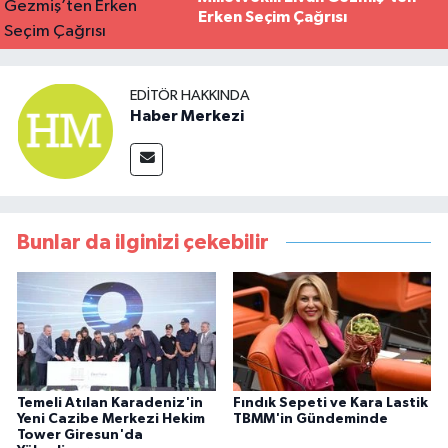
Erken Seçim Çağrısı
EDITÖR HAKKINDA
Haber Merkezi
Bunlar da ilginizi çekebilir
Temeli Atılan Karadeniz'in
Fındık Sepeti ve Kara Lastik
Yeni Cazibe Merkezi Hekim
TBMM'in Gündeminde
Tower Giresun'da