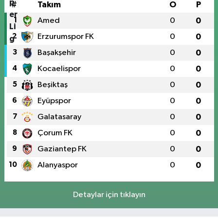
#
Takım
O
P
1
Amed
0
0
2
Erzurumspor FK
0
0
3
Başakşehir
0
0
4
Kocaelispor
0
0
5
Beşiktaş
0
0
6
Eyüpspor
0
0
7
Galatasaray
0
0
8
Çorum FK
0
0
9
Gaziantep FK
0
0
10
Alanyaspor
0
0
Detaylar için tıklayın