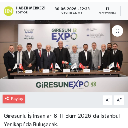
HABER MERKEZI
30.06.2026 - 12:33
11
EDITÖR
YAYINLANMA
GÖSTERIM
O
Paylaş
-
+
A
A
Giresunlu İş İnsanları 8-11 Ekim 2026'da İstanbul
Yenikapı'da Buluşacak.