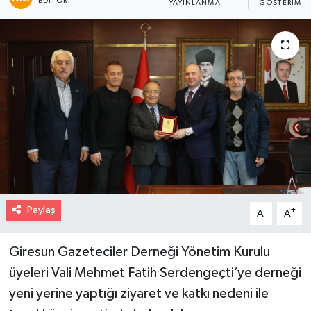
EDITÖR
YAYINLANMA
GÖSTERIM
Paylaş
-
+
A
A
Giresun Gazeteciler Derneği Yönetim Kurulu
üyeleri Vali Mehmet Fatih Serdengeçti’ye derneği
yeni yerine yaptığı ziyaret ve katkı nedeni ile