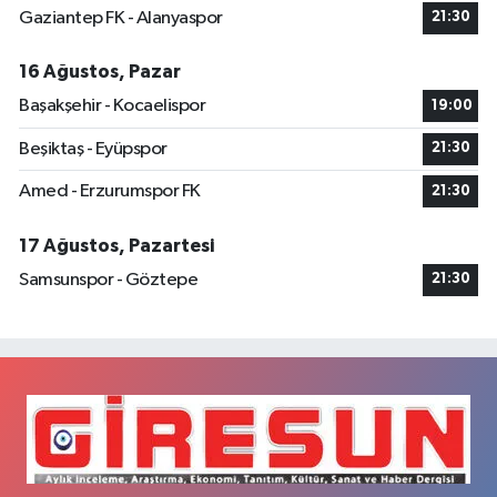
Gaziantep FK - Alanyaspor
21:30
16 Ağustos, Pazar
Başakşehir - Kocaelispor
19:00
Beşiktaş - Eyüpspor
21:30
Amed - Erzurumspor FK
21:30
17 Ağustos, Pazartesi
Samsunspor - Göztepe
21:30