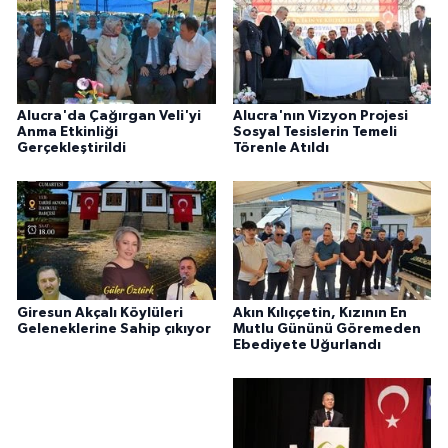
Alucra'da Çağırgan Veli'yi
Alucra'nın Vizyon Projesi
Anma Etkinliği
Sosyal Tesislerin Temeli
Gerçekleştirildi
Törenle Atıldı
Giresun Akçalı Köylüleri
Akın Kılıççetin, Kızının En
Geleneklerine Sahip çıkıyor
Mutlu Gününü Göremeden
Ebediyete Uğurlandı