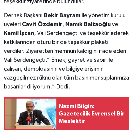
teşekkür ziyaretinde bulundular.
Dernek Başkanı
Bekir Bayram
ile yönetim kurulu
üyeleri
Cavit Özdemir
,
Namık Baltaoğlu
ve
Kamil İşcan
, Vali Serdengeçti ye teşekkür ederek
katkılarından ötürü bir de teşekkür plaketi
verdiler. Ziyaretten memnun kaldığını ifade eden
Vali Serdengeçti,” Emek, gayret ve sabır ile
çalışan, demokrasinin ve bilgiye erişimin
vazgeçilmez rüknü olan tüm basın mensuplarımıza
başarılar diliyorum.” Dedi.
Nazmi Bilgin:
Gazetecilik Evrensel Bir
Meslektir