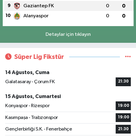
9
Gaziantep FK
0
0
10
Alanyaspor
0
0
Detaylar için tıklayın
Süper Lig Fikstür
14 Ağustos, Cuma
Galatasaray - Çorum FK
21:30
15 Ağustos, Cumartesi
Konyaspor - Rizespor
19:00
Kasımpaşa - Trabzonspor
19:00
Gençlerbirliği S.K. - Fenerbahçe
21:30