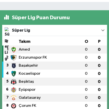
Süper Lig Puan Durumu
Süper Lig
#
Takım
O
P
1
Amed
0
0
2
Erzurumspor FK
0
0
3
Başakşehir
0
0
4
Kocaelispor
0
0
5
Beşiktaş
0
0
6
Eyüpspor
0
0
7
Galatasaray
0
0
8
Çorum FK
0
0