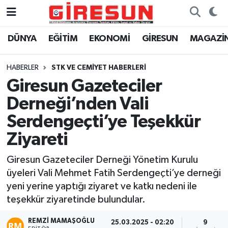
DÜNYA
EĞİTİM
EKONOMİ
GİRESUN
MAGAZİ
Hava Durumu
Trafik Durumu
HABERLER
STK VE CEMİYET HABERLERİ
Giresun Gazeteciler
Süper Lig Puan Durumu ve Fikstür
Derneği’nden Vali
Tüm Manşetler
Serdengeçti’ye Teşekkür
Ziyareti
Son Dakika Haberleri
Giresun Gazeteciler Derneği Yönetim Kurulu
Haber Arşivi
üyeleri Vali Mehmet Fatih Serdengeçti’ye derneği
yeni yerine yaptığı ziyaret ve katkı nedeni ile
teşekkür ziyaretinde bulundular.
REMZI MAMAŞOĞLU
25.03.2025 - 02:20
9