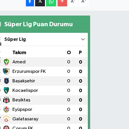
-
+
A
A
Süper Lig Puan Durumu
Süper Lig
#
Takım
O
P
1
Amed
0
0
2
Erzurumspor FK
0
0
3
Başakşehir
0
0
4
Kocaelispor
0
0
5
Beşiktaş
0
0
6
Eyüpspor
0
0
7
Galatasaray
0
0
8
Çorum FK
0
0