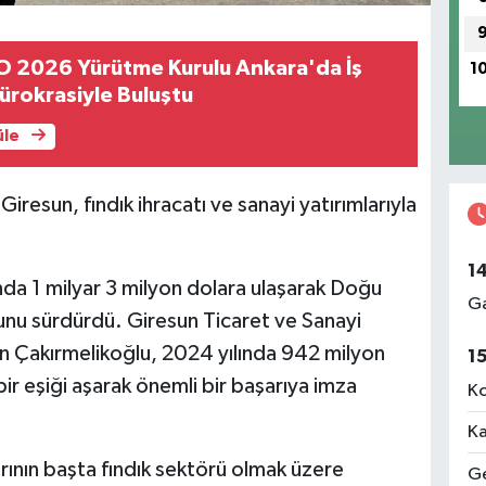
O 2026 Yürütme Kurulu Ankara'da İş
1
ürokrasiyle Buluştu
üle
Giresun, fındık ihracatı ve sanayi yatırımlarıyla
1
ında 1 milyar 3 milyon dolara ulaşarak Doğu
Ga
nu sürdürdü. Giresun Ticaret ve Sanayi
n Çakırmelikoğlu, 2024 yılında 942 milyon
1
bir eşiği aşarak önemli bir başarıya imza
Ko
Ka
rının başta fındık sektörü olmak üzere
Ge