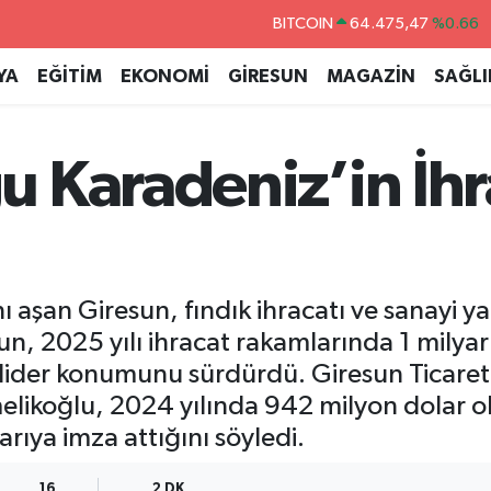
DOLAR
47,5986
%0.06
EURO
55,0700
%0.1
YA
EĞİTİM
EKONOMİ
GİRESUN
MAGAZİN
SAĞLI
STERLİN
64,2438
%0.21
GRAM ALTIN
6518.23
%0.39
 Karadeniz’in İhr
BİST100
13.703
%0
BITCOIN
64.475,47
%0.66
ı aşan Giresun, fındık ihracatı ve sanayi y
un, 2025 yılı ihracat rakamlarında 1 milya
lider konumunu sürdürdü. Giresun Ticaret
likoğlu, 2024 yılında 942 milyon dolar ola
arıya imza attığını söyledi.
16
2 DK