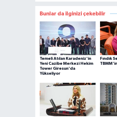
Bunlar da ilginizi çekebilir
Temeli Atılan Karadeniz'in
Fındık S
Yeni Cazibe Merkezi Hekim
TBMM'i
Tower Giresun'da
Yükseliyor