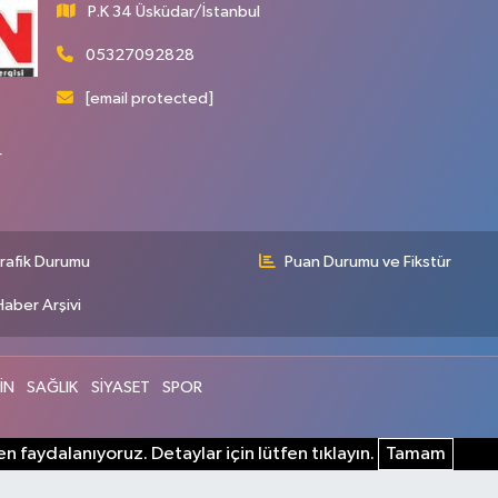
P.K 34 Üsküdar/İstanbul
05327092828
[email protected]
r
rafik Durumu
Puan Durumu ve Fikstür
Haber Arşivi
İN
SAĞLIK
SİYASET
SPOR
n faydalanıyoruz. Detaylar için lütfen tıklayın.
Tamam