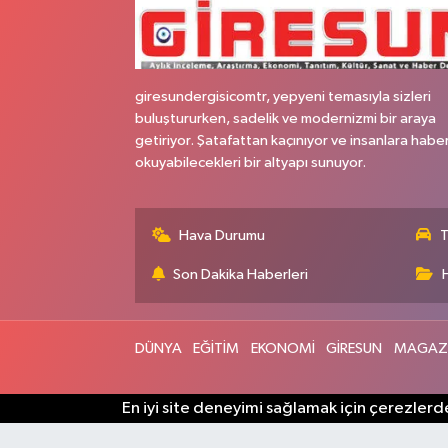
giresundergisicomtr, yepyeni temasıyla sizleri
buluştururken, sadelik ve modernizmi bir araya
getiriyor. Şatafattan kaçınıyor ve insanlara habe
okuyabilecekleri bir altyapı sunuyor.
Hava Durumu
T
Son Dakika Haberleri
DÜNYA
EĞİTİM
EKONOMİ
GİRESUN
MAGAZ
En iyi site deneyimi sağlamak için çerezlerde