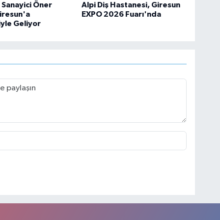
, Sanayici Öner
Alpi Diş Hastanesi, Giresun
iresun'a
EXPO 2026 Fuarı'nda
iyle Geliyor