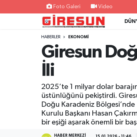
Foto Galeri
Video
DÜN
Hava Durumu
HABERLER
EKONOMİ
Trafik Durumu
Giresun Doğu
Süper Lig Puan Durumu ve Fikstür
İli
Tüm Manşetler
2025’te 1 milyar dolar barajın
Son Dakika Haberleri
üstünlüğünü pekiştirdi. Gires
Haber Arşivi
Doğu Karadeniz Bölgesi’nde 
Kurulu Başkanı Hasan Çakırme
bir eşiği aşarak önemli bir baş
HABER MERKEZI
15.01.2026 - 11:46