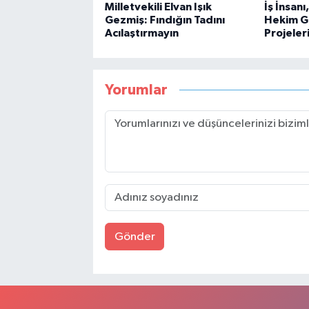
Milletvekili Elvan Işık
İş İnsanı
Gezmiş: Fındığın Tadını
Hekim G
Acılaştırmayın
Projeler
Yorumlar
Gönder