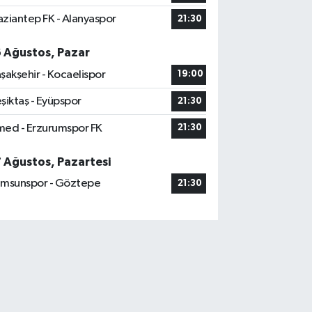
ziantep FK - Alanyaspor
21:30
6 Ağustos, Pazar
şakşehir - Kocaelispor
19:00
şiktaş - Eyüpspor
21:30
ed - Erzurumspor FK
21:30
7 Ağustos, Pazartesi
msunspor - Göztepe
21:30