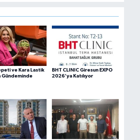
epeti ve Kara Lastik
BHT CLINIC Giresun EXPO
n Gündeminde
2026'ya Katılıyor