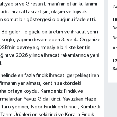
altyapısı ve Giresun Limanı’nın etkin kullanımı
Ga
 İhracattaki artışın, ulaşım ve lojistik
in somut bir göstergesi olduğunu ifade etti.
1
Ba
Bölgeleri ile güçlü bir üretim ve ihracat şehri
Be
elikoğlu, yapımı devam eden 3. ve 4. Organize
OSB’nin devreye girmesiyle birlikte kentin
Am
ğını ve 2026 yılında ihracat rakamlarında yeni
1
i.
Sa
elinde en fazla fındık ihracatı gerçekleştiren
firmanın yer alması, kentin sektördeki
daha ortaya koydu. Karadeniz Fındık ve
 firmalardan Yavuz Gıda ikinci, Yavuzkan Hazel
ro yedinci, Noor Fındık on birinci, Kümbetli
Tarım Ürünleri on sekizinci ve Koralla Fındık