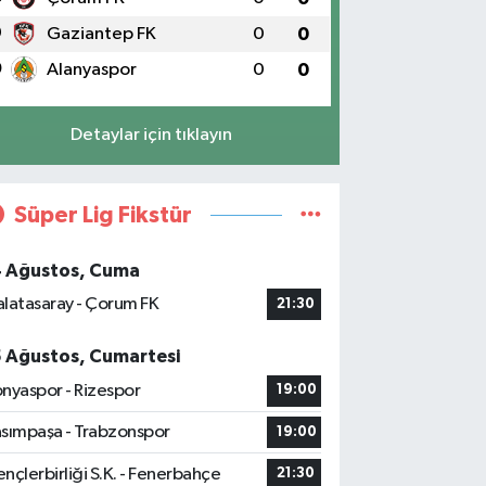
9
Gaziantep FK
0
0
0
Alanyaspor
0
0
Detaylar için tıklayın
Süper Lig Fikstür
4 Ağustos, Cuma
latasaray - Çorum FK
21:30
5 Ağustos, Cumartesi
nyaspor - Rizespor
19:00
sımpaşa - Trabzonspor
19:00
nçlerbirliği S.K. - Fenerbahçe
21:30