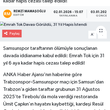
kadar hapis cezası talep edildi!
REMZI MAMAŞOĞLU
02.01.2026 - 15:07
03.01.2026 
EDITÖR
YAYINLANMA
GÜNCELL
Paylaş
-
+
A
A
Samsunspor taraftarının ölümüyle sonuçlanan
davada iddianame kabul edildi: Emrah Tok için 31
yıl 6 aya kadar hapis cezası talep edildi!
ANKA Haber Ajansı'nın haberine göre
Trabzonspor–Samsunspor maçı için Samsun’dan
Trabzon’a giden taraftar grubunun 31 Ağustos
2025’te Tirebolu’da mola verdiği restoranda
Ümit Çapkın’ın hayatını kaybettiği, kardeşi Resül