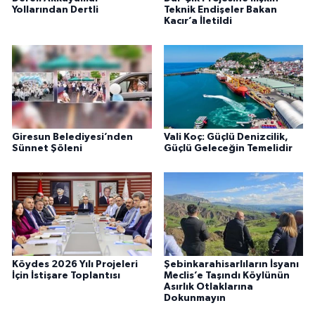
Yollarından Dertli
Teknik Endişeler Bakan
Kacır’a İletildi
Giresun Belediyesi’nden
Vali Koç: Güçlü Denizcilik,
Sünnet Şöleni
Güçlü Geleceğin Temelidir
Köydes 2026 Yılı Projeleri
Şebinkarahisarlıların İsyanı
İçin İstişare Toplantısı
Meclis’e Taşındı Köylünün
Asırlık Otlaklarına
Dokunmayın