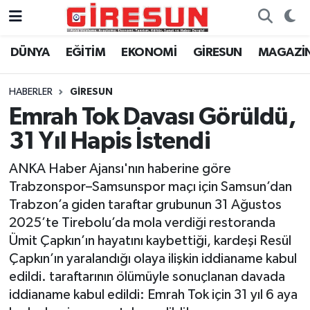
DÜNYA
EĞİTİM
EKONOMİ
GİRESUN
MAGAZİ
Hava Durumu
Trafik Durumu
HABERLER
GİRESUN
Emrah Tok Davası Görüldü,
Süper Lig Puan Durumu ve Fikstür
31 Yıl Hapis İstendi
Tüm Manşetler
ANKA Haber Ajansı'nın haberine göre
Trabzonspor–Samsunspor maçı için Samsun’dan
Son Dakika Haberleri
Trabzon’a giden taraftar grubunun 31 Ağustos
2025’te Tirebolu’da mola verdiği restoranda
Haber Arşivi
Ümit Çapkın’ın hayatını kaybettiği, kardeşi Resül
Çapkın’ın yaralandığı olaya ilişkin iddianame kabul
edildi. taraftarının ölümüyle sonuçlanan davada
iddianame kabul edildi: Emrah Tok için 31 yıl 6 aya