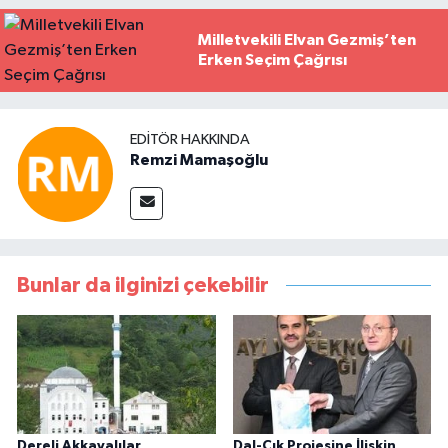
Milletvekili Elvan Gezmiş’ten
Erken Seçim Çağrısı
EDITÖR HAKKINDA
Remzi Mamaşoğlu
Bunlar da ilginizi çekebilir
Dereli Akkayalılar
Dal-Çık Projesine İlişkin