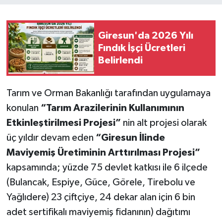
Giresun'da 2026 Yılı
Fındık İşçi Ücretleri
Belirlendi
Tarım ve Orman Bakanlığı
tarafından uygulamaya
konulan
“Tarım Arazilerinin Kullanımının
Etkinleştirilmesi Projesi”
nin alt projesi olarak
üç yıldır devam eden
“Giresun İlinde
Maviyemiş Üretiminin Arttırılması Projesi”
kapsamında; yüzde 75 devlet katkısı ile 6 ilçede
(Bulancak, Espiye, Güce, Görele, Tirebolu ve
Yağlıdere) 23 çiftçiye, 24 dekar alan için 6 bin
adet sertifikalı maviyemiş fidanının) dağıtımı