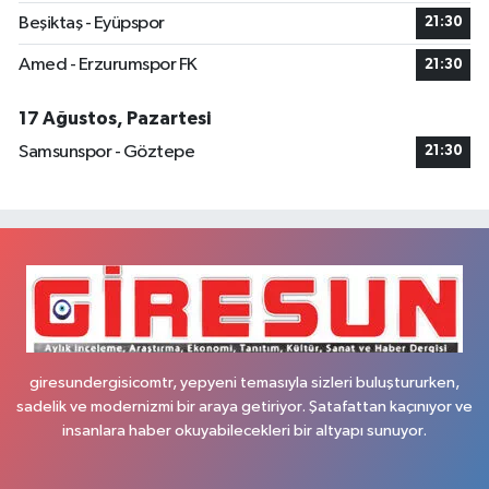
Beşiktaş - Eyüpspor
21:30
Amed - Erzurumspor FK
21:30
17 Ağustos, Pazartesi
Samsunspor - Göztepe
21:30
giresundergisicomtr, yepyeni temasıyla sizleri buluştururken,
sadelik ve modernizmi bir araya getiriyor. Şatafattan kaçınıyor ve
insanlara haber okuyabilecekleri bir altyapı sunuyor.