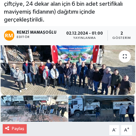
çiftçiye, 24 dekar alan için 6 bin adet sertifikalı
maviyemiş fidanının) dağıtımı içinde
gerçekleştirildi.
REMZI MAMAŞOĞLU
02.12.2024 - 01:00
2
EDITÖR
YAYINLANMA
GÖSTERIM
Paylaş
-
+
A
A