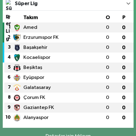
Süper Lig
#
Takım
O
P
1
Amed
0
0
2
Erzurumspor FK
0
0
3
Başakşehir
0
0
4
Kocaelispor
0
0
5
Beşiktaş
0
0
6
Eyüpspor
0
0
7
Galatasaray
0
0
8
Çorum FK
0
0
9
Gaziantep FK
0
0
10
Alanyaspor
0
0