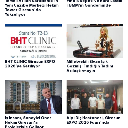
Temeli Atılan Karadeniz'in
Fındık Sepeti ve Kara Lastik
Yeni Cazibe Merkezi Hekim
TBMM'in Gündeminde
Tower Giresun'da
Yükseliyor
BHT CLINIC Giresun EXPO
Milletvekili Elvan Işık
2026'ya Katılıyor
Gezmiş: Fındığın Tadını
Acılaştırmayın
İş İnsanı, Sanayici Öner
Alpi Diş Hastanesi, Giresun
Hekim Giresun'a
EXPO 2026 Fuarı'nda
Projeleriyle Geliyor