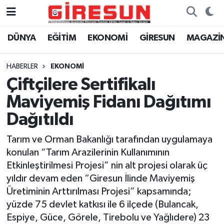
DÜNYA
EĞİTİM
EKONOMİ
GİRESUN
MAGAZİ
Hava Durumu
Trafik Durumu
HABERLER
EKONOMİ
Çiftçilere Sertifikalı
Süper Lig Puan Durumu ve Fikstür
Maviyemiş Fidanı Dağıtımı
Tüm Manşetler
Dağıtıldı
Tarım ve Orman Bakanlığı tarafından uygulamaya
Son Dakika Haberleri
konulan “Tarım Arazilerinin Kullanımının
Etkinleştirilmesi Projesi” nin alt projesi olarak üç
Haber Arşivi
yıldır devam eden “Giresun İlinde Maviyemiş
Üretiminin Arttırılması Projesi” kapsamında;
yüzde 75 devlet katkısı ile 6 ilçede (Bulancak,
Espiye, Güce, Görele, Tirebolu ve Yağlıdere) 23