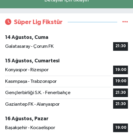
Detaylar için tıklayın
Süper Lig Fikstür
14 Ağustos, Cuma
Galatasaray - Çorum FK
21:30
15 Ağustos, Cumartesi
Konyaspor - Rizespor
19:00
Kasımpaşa - Trabzonspor
19:00
Gençlerbirliği S.K. - Fenerbahçe
21:30
Gaziantep FK - Alanyaspor
21:30
16 Ağustos, Pazar
Başakşehir - Kocaelispor
19:00