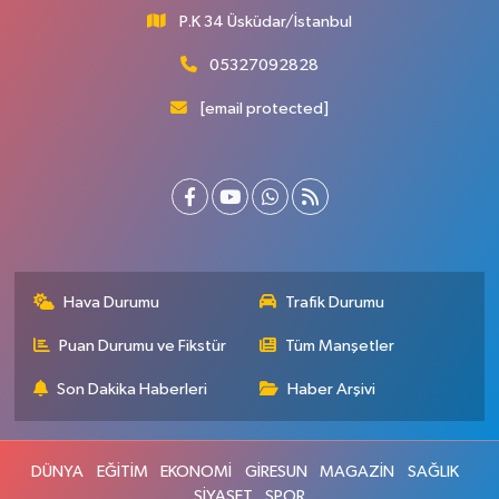
P.K 34 Üsküdar/İstanbul
05327092828
[email protected]
Hava Durumu
Trafik Durumu
Puan Durumu ve Fikstür
Tüm Manşetler
Son Dakika Haberleri
Haber Arşivi
DÜNYA
EĞİTİM
EKONOMİ
GİRESUN
MAGAZİN
SAĞLIK
SİYASET
SPOR