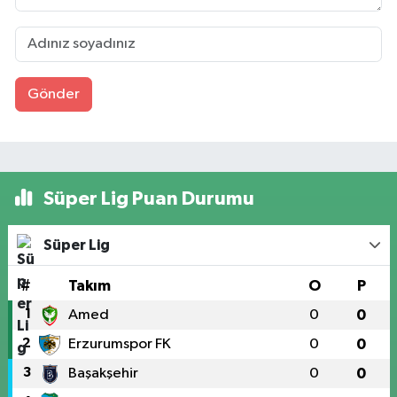
Gönder
Süper Lig Puan Durumu
Süper Lig
#
Takım
O
P
1
Amed
0
0
2
Erzurumspor FK
0
0
3
Başakşehir
0
0