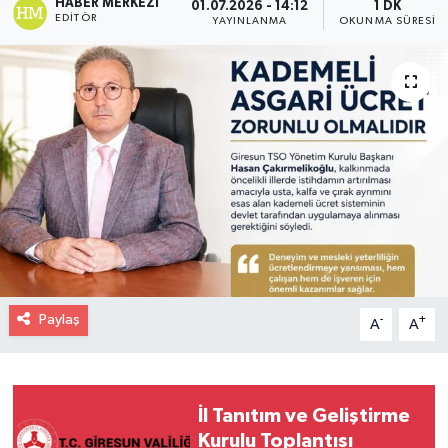
HABER MERKEZI
01.07.2026 - 14:12
1 DK
EDITÖR
YAYINLANMA
OKUNMA SÜRESI
Paylaş
-
+
A
A
İl Tanıtım ve Geliştirme
Kurulu Toplantısı