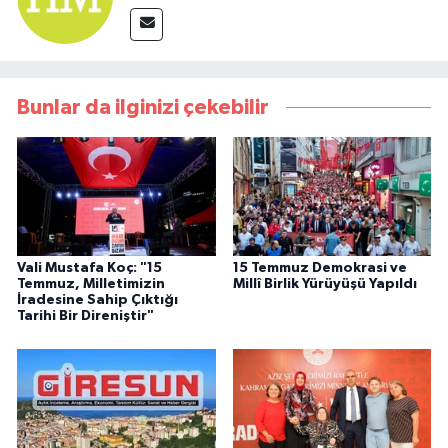
Bunlar da ilginizi çekebilir
Vali Mustafa Koç: "15
15 Temmuz Demokrasi ve
Temmuz, Milletimizin
Millî Birlik Yürüyüşü Yapıldı
İradesine Sahip Çıktığı
Tarihi Bir Direniştir"