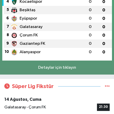
4
Kocaelispor
0
0
5
Beşiktaş
0
0
6
Eyüpspor
0
0
7
Galatasaray
0
0
8
Çorum FK
0
0
9
Gaziantep FK
0
0
10
Alanyaspor
0
0
Detaylar için tıklayın
Süper Lig Fikstür
14 Ağustos, Cuma
Galatasaray - Çorum FK
21:30