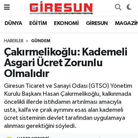
DÜNYA
EĞİTİM
EKONOMİ
GİRESUN
MAGAZİ
Hava Durumu
Trafik Durumu
HABERLER
GÜNDEM
Çakırmelikoğlu: Kademeli
Süper Lig Puan Durumu ve Fikstür
Asgari Ücret Zorunlu
Tüm Manşetler
Olmalıdır
Giresun Ticaret ve Sanayi Odası (GTSO) Yönetim
Son Dakika Haberleri
Kurulu Başkanı Hasan Çakırmelikoğlu, kalkınmada
öncelikli illerde istihdamın artırılması amacıyla
Haber Arşivi
usta, kalfa ve çırak ayrımını esas alan kademeli
ücret sisteminin devlet tarafından uygulamaya
alınması gerektiğini söyledi.