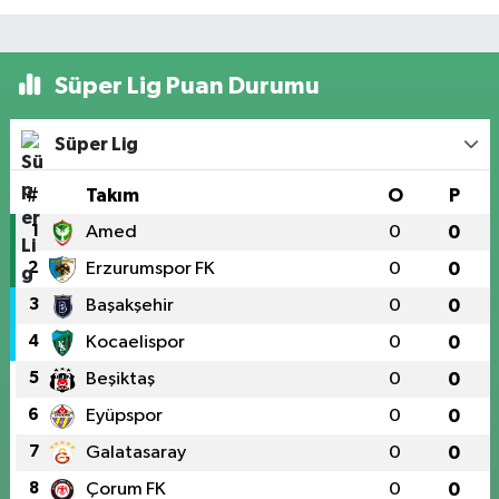
Süper Lig Puan Durumu
Süper Lig
#
Takım
O
P
1
Amed
0
0
2
Erzurumspor FK
0
0
3
Başakşehir
0
0
4
Kocaelispor
0
0
5
Beşiktaş
0
0
6
Eyüpspor
0
0
7
Galatasaray
0
0
8
Çorum FK
0
0