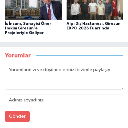
İş İnsanı, Sanayici Öner
Alpi Diş Hastanesi, Giresun
Hekim Giresun'a
EXPO 2026 Fuarı'nda
Projeleriyle Geliyor
Yorumlar
Gönder