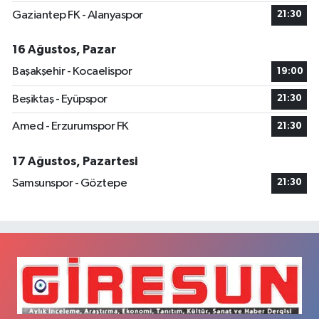
Gaziantep FK - Alanyaspor
21:30
16 Ağustos, Pazar
Başakşehir - Kocaelispor
19:00
Beşiktaş - Eyüpspor
21:30
Amed - Erzurumspor FK
21:30
17 Ağustos, Pazartesi
Samsunspor - Göztepe
21:30