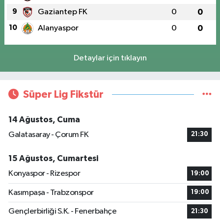
9
Gaziantep FK
0
0
10
Alanyaspor
0
0
Detaylar için tıklayın
Süper Lig Fikstür
14 Ağustos, Cuma
Galatasaray - Çorum FK
21:30
15 Ağustos, Cumartesi
Konyaspor - Rizespor
19:00
Kasımpaşa - Trabzonspor
19:00
Gençlerbirliği S.K. - Fenerbahçe
21:30