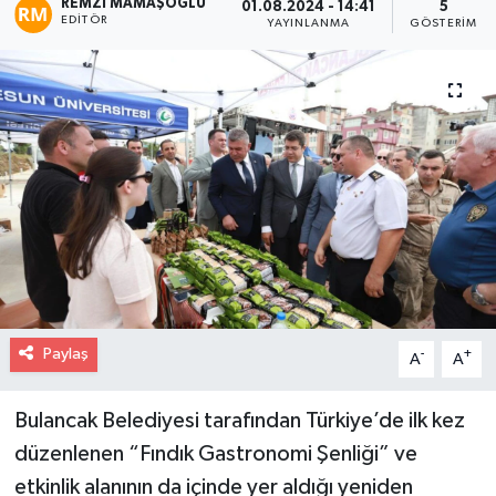
REMZI MAMAŞOĞLU
01.08.2024 - 14:41
5
EDITÖR
YAYINLANMA
GÖSTERIM
Paylaş
-
+
A
A
Bulancak Belediyesi tarafından Türkiye’de ilk kez
düzenlenen “Fındık Gastronomi Şenliği” ve
etkinlik alanının da içinde yer aldığı yeniden