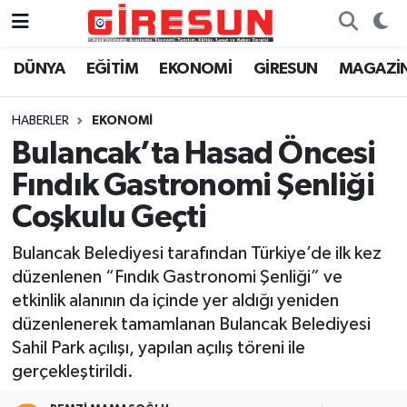
DÜNYA
EĞİTİM
EKONOMİ
GİRESUN
MAGAZİ
Hava Durumu
Trafik Durumu
HABERLER
EKONOMİ
Bulancak’ta Hasad Öncesi
Süper Lig Puan Durumu ve Fikstür
Fındık Gastronomi Şenliği
Tüm Manşetler
Coşkulu Geçti
Bulancak Belediyesi tarafından Türkiye’de ilk kez
Son Dakika Haberleri
düzenlenen “Fındık Gastronomi Şenliği” ve
etkinlik alanının da içinde yer aldığı yeniden
Haber Arşivi
düzenlenerek tamamlanan Bulancak Belediyesi
Sahil Park açılışı, yapılan açılış töreni ile
gerçekleştirildi.