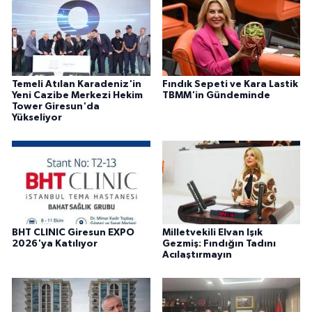
Temeli Atılan Karadeniz'in
Fındık Sepeti ve Kara Lastik
Yeni Cazibe Merkezi Hekim
TBMM'in Gündeminde
Tower Giresun'da
Yükseliyor
BHT CLINIC Giresun EXPO
Milletvekili Elvan Işık
2026'ya Katılıyor
Gezmiş: Fındığın Tadını
Acılaştırmayın