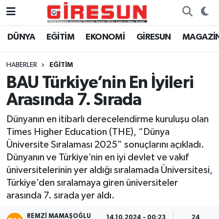
DÜNYA
EĞİTİM
EKONOMİ
GİRESUN
MAGAZİ
Hava Durumu
Trafik Durumu
HABERLER
EĞİTİM
BAU Türkiye’nin En İyileri
Süper Lig Puan Durumu ve Fikstür
Arasında 7. Sırada
Tüm Manşetler
Dünyanın en itibarlı derecelendirme kuruluşu olan
Times Higher Education (THE), “Dünya
Son Dakika Haberleri
Üniversite Sıralaması 2025” sonuçlarını açıkladı.
Dünyanın ve Türkiye’nin en iyi devlet ve vakıf
Haber Arşivi
üniversitelerinin yer aldığı sıralamada Üniversitesi,
Türkiye’den sıralamaya giren üniversiteler
arasında 7. sırada yer aldı.
REMZI MAMAŞOĞLU
14.10.2024 - 00:23
24