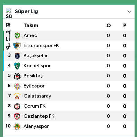
Süper Lig
#
Takım
O
P
1
Amed
0
0
2
Erzurumspor FK
0
0
3
Başakşehir
0
0
4
Kocaelispor
0
0
5
Beşiktaş
0
0
6
Eyüpspor
0
0
7
Galatasaray
0
0
8
Çorum FK
0
0
9
Gaziantep FK
0
0
10
Alanyaspor
0
0