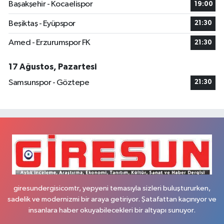
Başakşehir - Kocaelispor
19:00
Beşiktaş - Eyüpspor
21:30
Amed - Erzurumspor FK
21:30
17 Ağustos, Pazartesi
Samsunspor - Göztepe
21:30
giresundergisicomtr, yepyeni temasıyla sizleri buluştururken,
sadelik ve modernizmi bir araya getiriyor. Şatafattan kaçınıyor ve
insanlara haber okuyabilecekleri bir altyapı sunuyor.