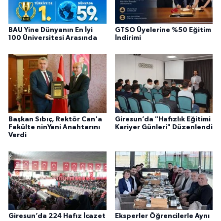
BAU Yine Dünyanın En İyi
GTSO Üyelerine %50 Eğitim
100 Üniversitesi Arasında
İndirimi
Başkan Sıbıç, Rektör Can'a
Giresun’da "Hafızlık Eğitimi
Fakülte ninYeni Anahtarını
Kariyer Günleri" Düzenlendi
Verdi
Giresun’da 224 Hafız İcazet
Eksperler Öğrencilerle Aynı