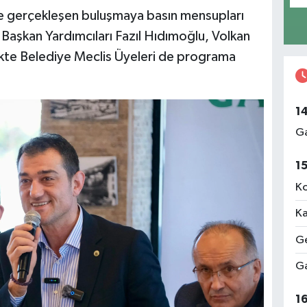
de gerçekleşen buluşmaya basın mensupları
 Başkan Yardımcıları Fazıl Hıdımoğlu, Volkan
likte Belediye Meclis Üyeleri de programa
1
Ga
1
Ko
Ka
Ge
Ga
1