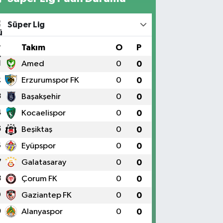
Süper Lig
#
Takım
O
P
1
Amed
0
0
2
Erzurumspor FK
0
0
3
Başakşehir
0
0
4
Kocaelispor
0
0
5
Beşiktaş
0
0
6
Eyüpspor
0
0
7
Galatasaray
0
0
8
Çorum FK
0
0
9
Gaziantep FK
0
0
0
Alanyaspor
0
0