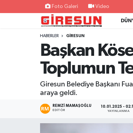
Foto Galeri
Video
DÜN
Hava Durumu
HABERLER
GİRESUN
Trafik Durumu
Başkan Köse:
Süper Lig Puan Durumu ve Fikstür
Toplumun Te
Tüm Manşetler
Giresun Belediye Başkanı Fua
Son Dakika Haberleri
araya geldi.
Haber Arşivi
REMZI MAMAŞOĞLU
10.01.2025 - 02:
EDITÖR
YAYINLANMA