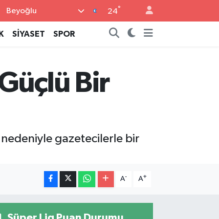
°
Beyoğlu
24
K
SİYASET
SPOR
Güçlü Bir
nedeniyle gazetecilerle bir
-
+
A
A
Süper Lig Puan Durumu