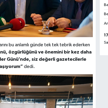
Ba
Be
Am
1
Sa
rını bu anlamlı günde tek tek tebrik ederken
nü, özgürlüğünü ve önemini bir kez daha
ler Günü’nde, siz değerli gazetecilerle
yaşıyorum”
dedi.