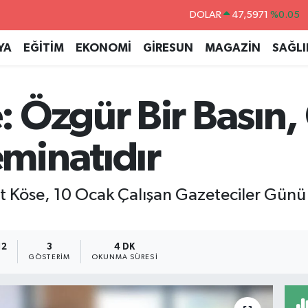
DOLAR
47,5971
%0.05
EURO
55,1336
%0.18
YA
EĞİTİM
EKONOMİ
GİRESUN
MAGAZİN
SAĞLI
STERLİN
64,2534
%0.22
GRAM ALTIN
6527.85
%0.54
 Özgür Bir Basın, 
BİST100
13.703
%0
BITCOIN
64.475,47
%0.66
minatıdır
t Köse, 10 Ocak Çalışan Gazeteciler Günü 
12
3
4 DK
GÖSTERIM
OKUNMA SÜRESI