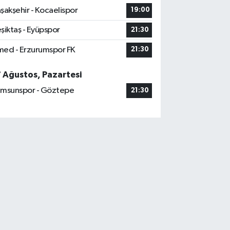
şakşehir - Kocaelispor
19:00
şiktaş - Eyüpspor
21:30
ed - Erzurumspor FK
21:30
7 Ağustos, Pazartesi
msunspor - Göztepe
21:30