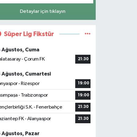
Detaylar için tıklayın
Süper Lig Fikstür
4 Ağustos, Cuma
latasaray - Çorum FK
21:30
5 Ağustos, Cumartesi
nyaspor - Rizespor
19:00
sımpaşa - Trabzonspor
19:00
nçlerbirliği S.K. - Fenerbahçe
21:30
ziantep FK - Alanyaspor
21:30
6 Ağustos, Pazar