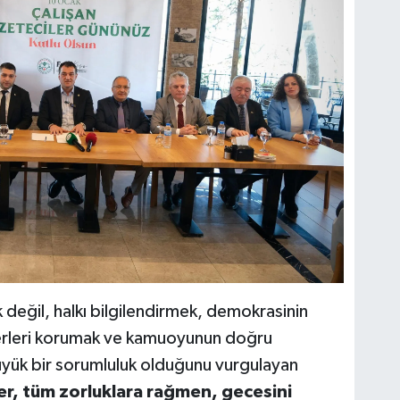
değil, halkı bilgilendirmek, demokrasinin
ğerleri korumak ve kamuoyunun doğru
üyük bir sorumluluk olduğunu vurgulayan
er, tüm zorluklara rağmen, gecesini