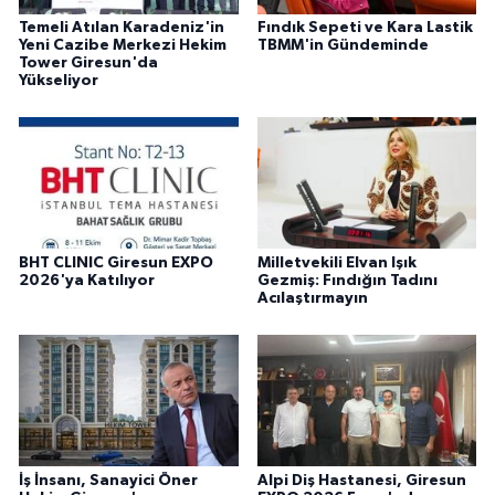
Temeli Atılan Karadeniz'in
Fındık Sepeti ve Kara Lastik
Yeni Cazibe Merkezi Hekim
TBMM'in Gündeminde
Tower Giresun'da
Yükseliyor
BHT CLINIC Giresun EXPO
Milletvekili Elvan Işık
2026'ya Katılıyor
Gezmiş: Fındığın Tadını
Acılaştırmayın
İş İnsanı, Sanayici Öner
Alpi Diş Hastanesi, Giresun