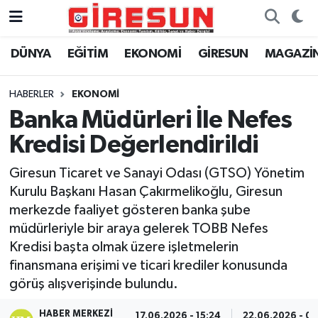
DÜNYA
EĞİTİM
EKONOMİ
GİRESUN
MAGAZİ
Hava Durumu
Trafik Durumu
HABERLER
EKONOMİ
Banka Müdürleri İle Nefes
Süper Lig Puan Durumu ve Fikstür
Kredisi Değerlendirildi
Tüm Manşetler
Giresun Ticaret ve Sanayi Odası (GTSO) Yönetim
Kurulu Başkanı Hasan Çakırmelikoğlu, Giresun
Son Dakika Haberleri
merkezde faaliyet gösteren banka şube
müdürleriyle bir araya gelerek TOBB Nefes
Haber Arşivi
Kredisi başta olmak üzere işletmelerin
finansmana erişimi ve ticari krediler konusunda
görüş alışverişinde bulundu.
HABER MERKEZI
17.06.2026 - 15:24
22.06.2026 - 01