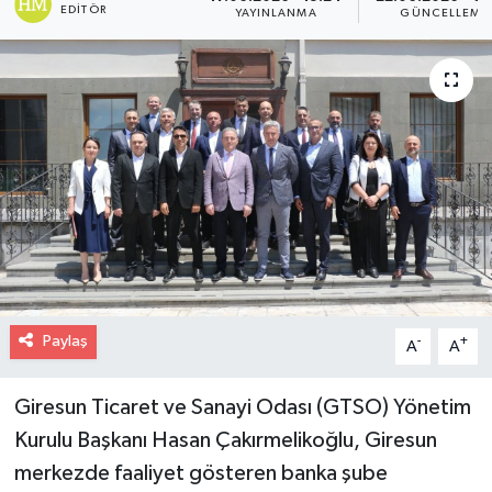
EDITÖR
YAYINLANMA
GÜNCELLEME
Paylaş
-
+
A
A
Giresun Ticaret ve Sanayi Odası (GTSO) Yönetim
Kurulu Başkanı Hasan Çakırmelikoğlu, Giresun
merkezde faaliyet gösteren banka şube