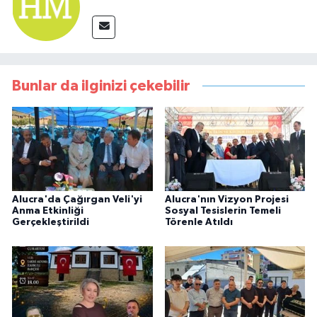
Bunlar da ilginizi çekebilir
Alucra'da Çağırgan Veli'yi
Alucra'nın Vizyon Projesi
Anma Etkinliği
Sosyal Tesislerin Temeli
Gerçekleştirildi
Törenle Atıldı