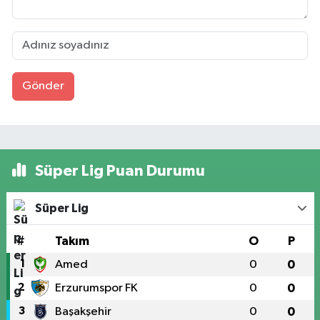
Gönder
Süper Lig Puan Durumu
Süper Lig
#
Takım
O
P
1
Amed
0
0
2
Erzurumspor FK
0
0
3
Başakşehir
0
0