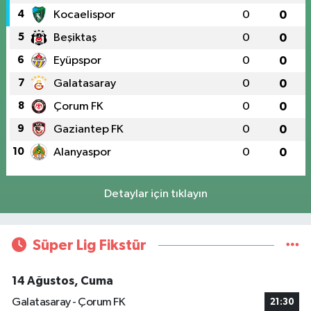
4
Kocaelispor
0
0
5
Beşiktaş
0
0
6
Eyüpspor
0
0
7
Galatasaray
0
0
8
Çorum FK
0
0
9
Gaziantep FK
0
0
10
Alanyaspor
0
0
Detaylar için tıklayın
Süper Lig Fikstür
14 Ağustos, Cuma
Galatasaray - Çorum FK
21:30