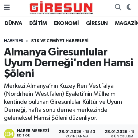
DÜNYA
EĞİTİM
EKONOMİ
GİRESUN
MAGAZİ
Hava Durumu
Trafik Durumu
HABERLER
STK VE CEMİYET HABERLERİ
Almanya Giresunlular
Süper Lig Puan Durumu ve Fikstür
Uyum Derneği'nden Hamsi
Tüm Manşetler
Şöleni
Merkezi Almanya’nın Kuzey Ren-Vestfalya
Son Dakika Haberleri
(Nordrhein-Westfalen) Eyaleti’nin Mülheim
kentinde bulunan Giresunlular Kültür ve Uyum
Haber Arşivi
Derneği, hafta sonu dernek merkezinde
geleneksel Hamsi Şöleni düzenliyor.
HABER MERKEZI
28.01.2026 - 15:13
28.01.2026 - 15:
EDITÖR
YAYINLANMA
GÜNCELLEME