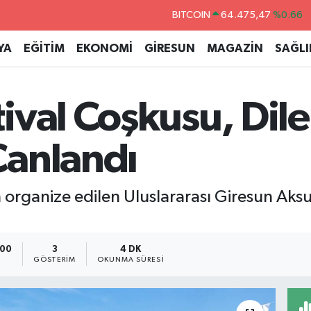
DOLAR
47,5971
%0.05
EURO
55,1336
%0.18
YA
EĞİTİM
EKONOMİ
GİRESUN
MAGAZİN
SAĞLI
STERLİN
64,2534
%0.22
GRAM ALTIN
6527.85
%0.54
ival Coşkusu, Dile
BİST100
13.703
%0
BITCOIN
64.475,47
%0.66
Canlandı
 organize edilen Uluslararası Giresun Aksu
:00
3
4 DK
GÖSTERIM
OKUNMA SÜRESI