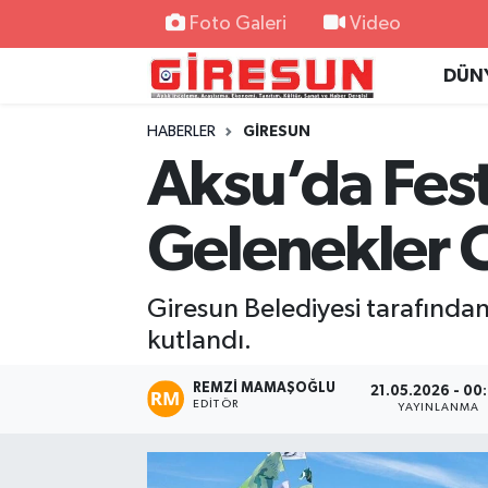
Foto Galeri
Video
DÜN
Hava Durumu
HABERLER
GİRESUN
Trafik Durumu
Aksu’da Fest
Süper Lig Puan Durumu ve Fikstür
Gelenekler 
Tüm Manşetler
Giresun Belediyesi tarafından
Son Dakika Haberleri
kutlandı.
Haber Arşivi
REMZI MAMAŞOĞLU
21.05.2026 - 00
EDITÖR
YAYINLANMA