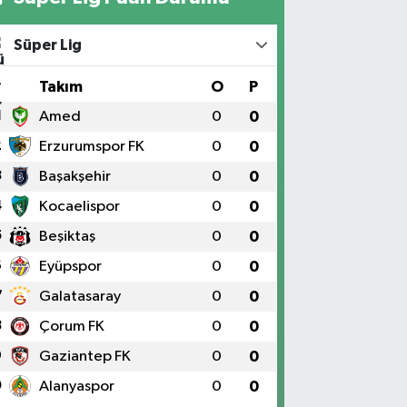
Süper Lig
#
Takım
O
P
1
Amed
0
0
2
Erzurumspor FK
0
0
3
Başakşehir
0
0
4
Kocaelispor
0
0
5
Beşiktaş
0
0
6
Eyüpspor
0
0
7
Galatasaray
0
0
8
Çorum FK
0
0
9
Gaziantep FK
0
0
0
Alanyaspor
0
0