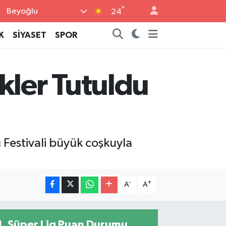
°
Beyoğlu
24
K
SİYASET
SPOR
kler Tutuldu
 Festivali büyük coşkuyla
-
+
A
A
Süper Lig Puan Durumu