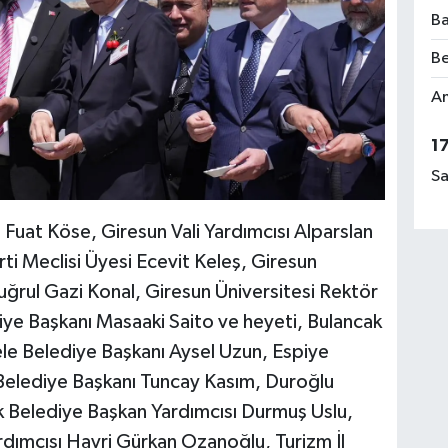
Ba
Be
Am
1
Sa
 Fuat Köse, Giresun Vali Yardımcısı Alparslan
rti Meclisi Üyesi Ecevit Keleş, Giresun
rtuğrul Gazi Konal, Giresun Üniversitesi Rektör
e Başkanı Masaaki Saito ve heyeti, Bulancak
le Belediye Başkanı Aysel Uzun, Espiye
Belediye Başkanı Tuncay Kasım, Duroğlu
ik Belediye Başkan Yardımcısı Durmuş Uslu,
ımcısı Hayri Gürkan Ozanoğlu, Turizm İl