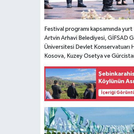
Festival programı kapsamında yurt 
Artvin Arhavi Belediyesi, GİFSAD Gi
Üniversitesi Devlet Konservatuarı Ha
Kosova, Kuzey Osetya ve Gürcistan e
Şebinkarahisa
Köylünün Ası
İçeriği Görünt