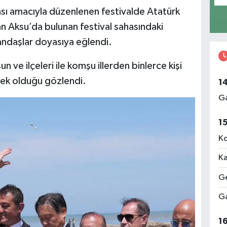
sı amacıyla düzenlenen festivalde Atatürk
an Aksu’da bulunan festival sahasındaki
ndaşlar doyasıya eğlendi.
n ve ilçeleri ile komşu illerden binlerce kişi
sek olduğu gözlendi.
1
Ga
1
Ko
Ka
Ge
Ga
1