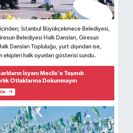
içinden; İstanbul Büyükçekmece Belediyesi,
resun Belediyesi Halk Dansları, Giresun
lk Dansları Topluluğu, yurt dışından ise,
kipleri halk oyunları gösterisi sundu.
rlıların İsyanı Meclis’e Taşındı
rlık Otlaklarına Dokunmayın
üle