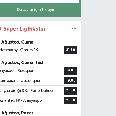
Detaylar için tıklayın
Süper Lig Fikstür
4 Ağustos, Cuma
latasaray - Çorum FK
21:30
5 Ağustos, Cumartesi
nyaspor - Rizespor
19:00
sımpaşa - Trabzonspor
19:00
nçlerbirliği S.K. - Fenerbahçe
21:30
ziantep FK - Alanyaspor
21:30
6 Ağustos, Pazar