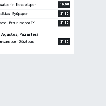
şakşehir - Kocaelispor
19:00
şiktaş - Eyüpspor
21:30
ed - Erzurumspor FK
21:30
7 Ağustos, Pazartesi
msunspor - Göztepe
21:30