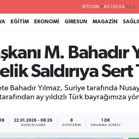
DOLAR
47,7106
%0.17
EURO
55,1652
%0.27
YA
EĞİTİM
EKONOMİ
GİRESUN
MAGAZİN
SAĞLI
STERLİN
64,4046
%0.35
GRAM ALTIN
6618.49
%2.12
Başkanı M. Bahadır
BİST100
13.773
%-19
BITCOIN
65.130,04
%1.2
lik Saldırıya Sert
ete Bahadır Yılmaz, Suriye tarafında Nusay
rafından ay yıldızlı Türk bayrağımıza yönel
:18
22.01.2026 - 08:26
8
1 DK
GÜNCELLEME
GÖSTERIM
OKUNMA SÜRESI