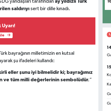
ü SDG yandaşları tarafından
ay yıldızlı Türk
1
ilen saldırıyı
sert bir dille kınadı.
 Uyarı!
üle
1
rk bayrağının milletimizin en kutsal
Ga
arak şu ifadeleri kullandı:
1
rli eller şunu iyi bilmelidir ki; bayrağımız
Ko
ın ve tüm milli değerlerinin sembolüdür.
”
Ka
Ge
Ga