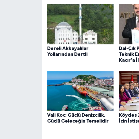
Dereli Akkayalılar
Dal-Çık P
Yollarından Dertli
Teknik E
Kacır’a İl
Vali Koç: Güçlü Denizcilik,
Köydes 2
Güçlü Geleceğin Temelidir
İçin İsti