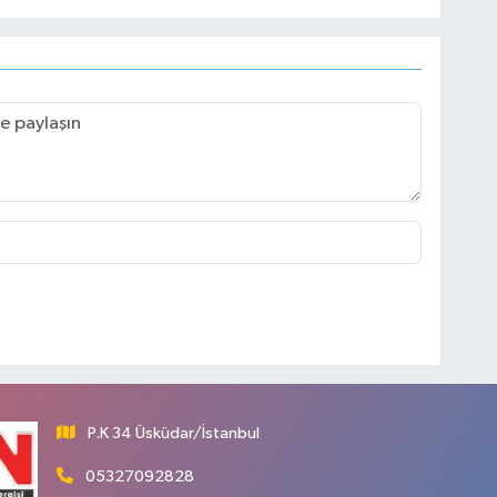
P.K 34 Üsküdar/İstanbul
05327092828