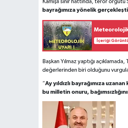
Kamışlı sınır hattında, terör örgüt
bayrağımıza yönelik gerçekleştir
Meteorolojik
İçeriği Görünt
Başkan Yılmaz yaptığı açıklamada, Tü
değerlerinden biri olduğunu vurgulay
“
Ay yıldızlı bayrağımıza uzanan ki
bu milletin onuru, bağımsızlığın