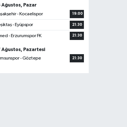
6 Ağustos, Pazar
şakşehir - Kocaelispor
19:00
şiktaş - Eyüpspor
21:30
ed - Erzurumspor FK
21:30
7 Ağustos, Pazartesi
msunspor - Göztepe
21:30