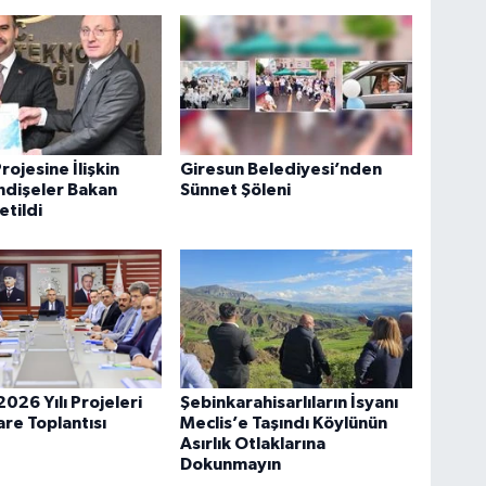
rojesine İlişkin
Giresun Belediyesi’nden
ndişeler Bakan
Sünnet Şöleni
etildi
026 Yılı Projeleri
Şebinkarahisarlıların İsyanı
şare Toplantısı
Meclis’e Taşındı Köylünün
Asırlık Otlaklarına
Dokunmayın