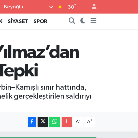
°
Beyoğlu
30
K
SİYASET
SPOR
 Yılmaz’dan
 Tepki
bin–Kamışlı sınır hattında,
ik gerçekleştirilen saldırıyı
-
+
A
A