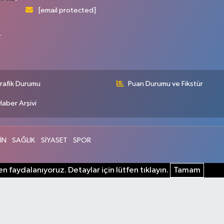
[email protected]
r
rafik Durumu
Puan Durumu ve Fikstür
Haber Arşivi
İN
SAĞLIK
SİYASET
SPOR
n faydalanıyoruz. Detaylar için lütfen tıklayın.
Tamam