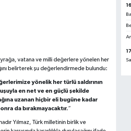
1
Ba
Be
Am
1
yrağa, vatana ve milli değerlere yönelen her
Sa
cağını belirterek şu değerlendirmede bulundu:
rlerimize yönelik her türlü saldırının
uruşuyla en net ve en güçlü şekilde
rağına uzanan hiçbir eli bugüne kadar
sonra da bırakmayacaktır.
”
dır Yılmaz, Türk milletinin birlik ve
in karşısında kararlılıkla durulacağını ifade