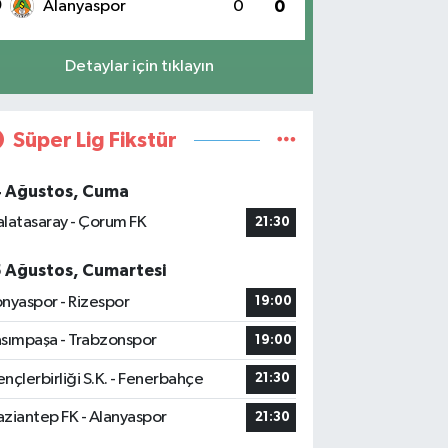
0
Alanyaspor
0
0
Detaylar için tıklayın
Süper Lig Fikstür
4 Ağustos, Cuma
latasaray - Çorum FK
21:30
5 Ağustos, Cumartesi
nyaspor - Rizespor
19:00
sımpaşa - Trabzonspor
19:00
nçlerbirliği S.K. - Fenerbahçe
21:30
ziantep FK - Alanyaspor
21:30