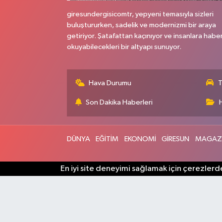
giresundergisicomtr, yepyeni temasıyla sizleri
buluştururken, sadelik ve modernizmi bir araya
getiriyor. Şatafattan kaçınıyor ve insanlara habe
okuyabilecekleri bir altyapı sunuyor.
Hava Durumu
T
Son Dakika Haberleri
DÜNYA
EĞİTİM
EKONOMİ
GİRESUN
MAGAZ
En iyi site deneyimi sağlamak için çerezlerde