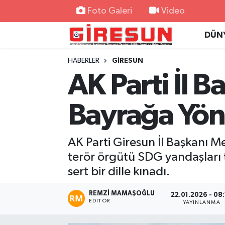
Foto Galeri
Video
DÜN
Hava Durumu
HABERLER
GİRESUN
Trafik Durumu
AK Parti İl 
Süper Lig Puan Durumu ve Fikstür
Bayrağa Yöne
Tüm Manşetler
AK Parti Giresun İl Başkanı M
Son Dakika Haberleri
terör örgütü SDG yandaşları ta
Haber Arşivi
sert bir dille kınadı.
REMZI MAMAŞOĞLU
22.01.2026 - 08
EDITÖR
YAYINLANMA