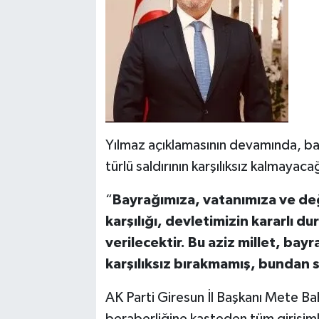
Yılmaz açıklamasının devamında, ba
türlü saldırının karşılıksız kalmaya
“
Bayrağımıza, vatanımıza ve değe
karşılığı, devletimizin kararlı d
verilecektir. Bu aziz millet, bay
karşılıksız bırakmamış, bundan 
AK Parti Giresun İl Başkanı Mete Baha
beraberliğine kasteden tüm girişimler