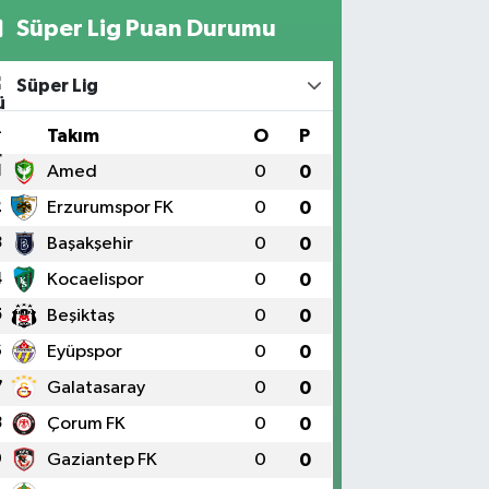
Süper Lig Puan Durumu
Süper Lig
#
Takım
O
P
1
Amed
0
0
2
Erzurumspor FK
0
0
3
Başakşehir
0
0
4
Kocaelispor
0
0
5
Beşiktaş
0
0
6
Eyüpspor
0
0
7
Galatasaray
0
0
8
Çorum FK
0
0
9
Gaziantep FK
0
0