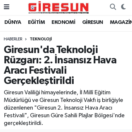
DÜNYA
EĞİTİM
EKONOMİ
GİRESUN
MAGAZİ
Hava Durumu
Trafik Durumu
HABERLER
TEKNOLOJİ
Giresun'da Teknoloji
Süper Lig Puan Durumu ve Fikstür
Rüzgarı: 2. İnsansız Hava
Tüm Manşetler
Aracı Festivali
Gerçekleştirildi
Son Dakika Haberleri
Giresun Valiliği himayelerinde, İl Millî Eğitim
Haber Arşivi
Müdürlüğü ve Giresun Teknoloji Vakfı iş birliğiyle
düzenlenen "Giresun 2. İnsansız Hava Aracı
Festivali", Giresun Güre Sahili Plajlar Bölgesi'nde
gerçekleştirildi.