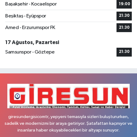
Başakşehir - Kocaelispor
19:00
Beşiktaş - Eyüpspor
21:30
Amed - Erzurumspor FK
21:30
17 Ağustos, Pazartesi
Samsunspor - Göztepe
21:30
giresundergisicomtr, yepyeni temasıyla sizleri buluştururken,
sadelik ve modernizmi bir araya getiriyor. Şatafattan kaçınıyor ve
insanlara haber okuyabilecekleri bir altyapı sunuyor.