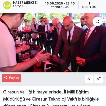
HABER MERKEZI
16.06.2026 - 23:40
1
EDITÖR
YAYINLANMA
GÖSTERIM
O
Paylaş
-
+
A
A
Giresun Valiliği himayelerinde, İl Millî Eğitim
Müdürlüğü ve Giresun Teknoloji Vakfı iş birliğiyle