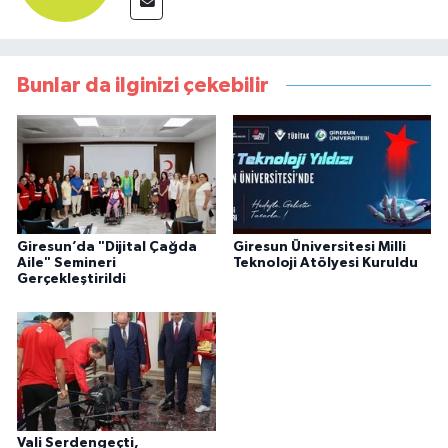
Bunlar da ilginizi çekebilir
Giresun’da "Dijital Çağda
Giresun Üniversitesi Milli
Aile" Semineri
Teknoloji Atölyesi Kuruldu
Gerçekleştirildi
Vali Serdengeçti,