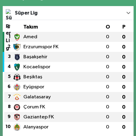
Süper Lig
#
Takım
O
P
1
Amed
0
0
2
Erzurumspor FK
0
0
3
Başakşehir
0
0
4
Kocaelispor
0
0
5
Beşiktaş
0
0
6
Eyüpspor
0
0
7
Galatasaray
0
0
8
Çorum FK
0
0
9
Gaziantep FK
0
0
10
Alanyaspor
0
0