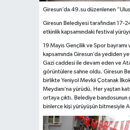
Giresun’da 49.su düzenlenen “Ulusla
Giresun Belediyesi tarafından 17-24
etkinlik kapsamındaki festival yürüy
19 Mayıs Gençilik ve Spor bayramı v
kapsamında Giresun’da yediden yet
Gazi caddesi ile devam eden ve At
görüntülere sahne oldu. Giresun Be
birlikte Yeniyol Mevkii Çotanak İlk
Meydanı’na yürüdü. Her yaştan katı
ortaya çıktı. Belediye bandosunun ç
binlerce kişi yürüyüşün bitmesiyle 