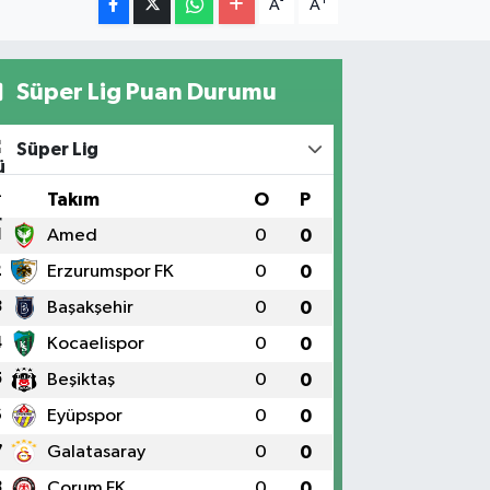
-
+
A
A
Süper Lig Puan Durumu
Süper Lig
#
Takım
O
P
1
Amed
0
0
2
Erzurumspor FK
0
0
3
Başakşehir
0
0
4
Kocaelispor
0
0
5
Beşiktaş
0
0
6
Eyüpspor
0
0
7
Galatasaray
0
0
8
Çorum FK
0
0