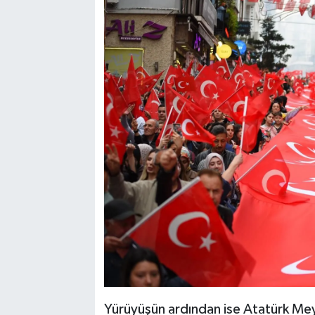
Yürüyüşün ardından ise Atatürk Meyd