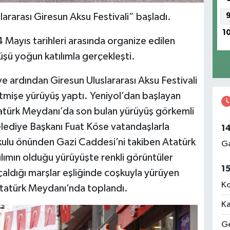
rarası Giresun Aksu Festivali” başladı.
1
 Mayıs tarihleri arasında organize edilen
üşü yoğun katılımla gerçekleşti.
e ardından Giresun Uluslararası Aksu Festivali
mişe yürüyüş yaptı. Yeniyol’dan başlayan
atürk Meydanı’da son bulan yürüyüş görkemli
lediye Başkanı Fuat Köse vatandaşlarla
1
okulu önünden Gazi Caddesi’ni takiben Atatürk
Ga
lımın olduğu yürüyüşte renkli görüntüler
1
aldığı marşlar eşliğinde coşkuyla yürüyen
Ko
Atatürk Meydanı’nda toplandı.
Ka
Ge