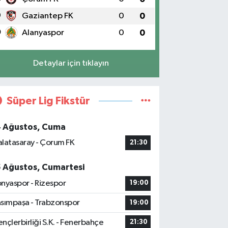
9
Gaziantep FK
0
0
0
Alanyaspor
0
0
Detaylar için tıklayın
Süper Lig Fikstür
4 Ağustos, Cuma
latasaray - Çorum FK
21:30
5 Ağustos, Cumartesi
nyaspor - Rizespor
19:00
sımpaşa - Trabzonspor
19:00
nçlerbirliği S.K. - Fenerbahçe
21:30