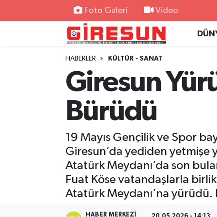
Foto Galeri
Video
DÜN
Hava Durumu
HABERLER
KÜLTÜR - SANAT
Trafik Durumu
Giresun Yürü
Süper Lig Puan Durumu ve Fikstür
Bürüdü
Tüm Manşetler
19 Mayıs Gençilik ve Spor ba
Son Dakika Haberleri
Giresun’da yediden yetmişe y
Haber Arşivi
Atatürk Meydanı’da son bula
Fuat Köse vatandaşlarla birli
Atatürk Meydanı’na yürüdü. He
HABER MERKEZI
20.05.2026 - 14:13