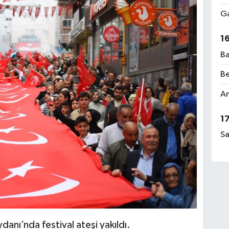
Ga
1
Ba
Be
Am
1
Sa
anı’nda festival ateşi yakıldı.