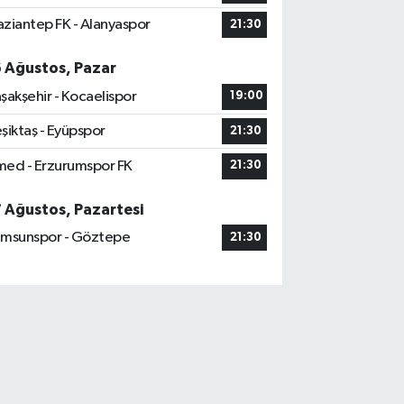
ziantep FK - Alanyaspor
21:30
6 Ağustos, Pazar
şakşehir - Kocaelispor
19:00
şiktaş - Eyüpspor
21:30
ed - Erzurumspor FK
21:30
7 Ağustos, Pazartesi
msunspor - Göztepe
21:30