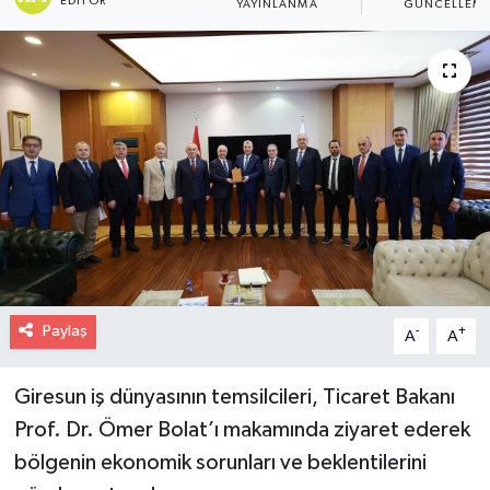
EDITÖR
YAYINLANMA
GÜNCELLEM
Paylaş
-
+
A
A
Giresun iş dünyasının temsilcileri, Ticaret Bakanı
Prof. Dr. Ömer Bolat’ı makamında ziyaret ederek
bölgenin ekonomik sorunları ve beklentilerini