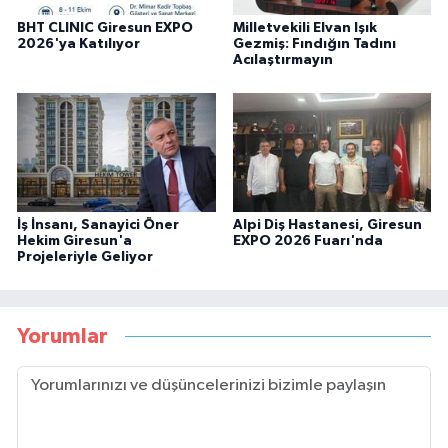
BHT CLINIC Giresun EXPO
Milletvekili Elvan Işık
2026'ya Katılıyor
Gezmiş: Fındığın Tadını
Acılaştırmayın
İş İnsanı, Sanayici Öner
Alpi Diş Hastanesi, Giresun
Hekim Giresun'a
EXPO 2026 Fuarı'nda
Projeleriyle Geliyor
Yorumlar