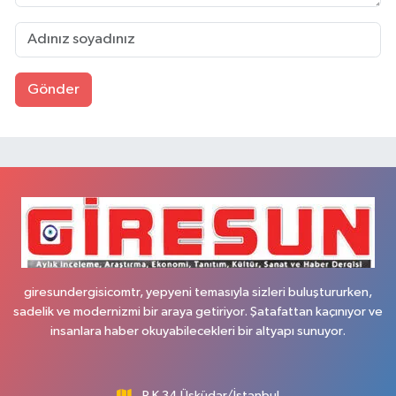
Gönder
giresundergisicomtr, yepyeni temasıyla sizleri buluştururken,
sadelik ve modernizmi bir araya getiriyor. Şatafattan kaçınıyor ve
insanlara haber okuyabilecekleri bir altyapı sunuyor.
P.K 34 Üsküdar/İstanbul