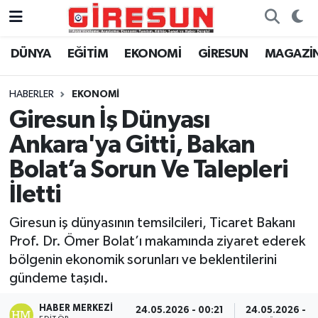
DÜNYA
EĞİTİM
EKONOMİ
GİRESUN
MAGAZİ
Hava Durumu
Trafik Durumu
HABERLER
EKONOMİ
Giresun İş Dünyası
Süper Lig Puan Durumu ve Fikstür
Ankara'ya Gitti, Bakan
Tüm Manşetler
Bolat’a Sorun Ve Talepleri
İletti
Son Dakika Haberleri
Giresun iş dünyasının temsilcileri, Ticaret Bakanı
Haber Arşivi
Prof. Dr. Ömer Bolat’ı makamında ziyaret ederek
bölgenin ekonomik sorunları ve beklentilerini
gündeme taşıdı.
HABER MERKEZI
24.05.2026 - 00:21
24.05.2026 - 0