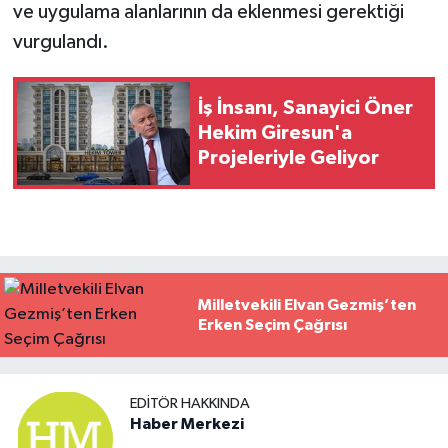
ve uygulama alanlarının da eklenmesi gerektiği
vurgulandı.
İş İnsanı, Sanayici Öner
Hekim Giresun'a
Projeleriyle Geliyor
Milletvekili Elvan Gezmiş’ten
Erken Seçim Çağrısı
EDITÖR HAKKINDA
Haber Merkezi