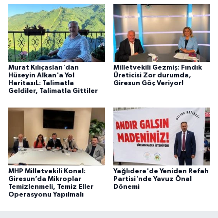
Murat Kılıçaslan'dan
Milletvekili Gezmiş: Fındık
Hüseyin Alkan'a Yol
Üreticisi Zor durumda,
HaritasıL: Talimatla
Giresun Göç Veriyor!
Geldiler, Talimatla Gittiler
MHP Milletvekili Konal:
Yağlıdere'de Yeniden Refah
Giresun’da Mikroplar
Partisi'nde Yavuz Önal
Temizlenmeli, Temiz Eller
Dönemi
Operasyonu Yapılmalı