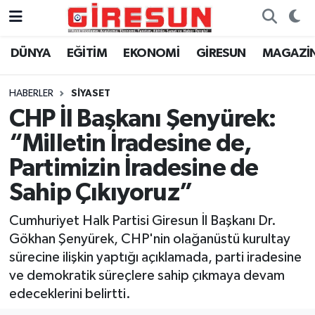
DÜNYA
EĞİTİM
EKONOMİ
GİRESUN
MAGAZİ
Hava Durumu
Trafik Durumu
HABERLER
SİYASET
CHP İl Başkanı Şenyürek:
Süper Lig Puan Durumu ve Fikstür
“Milletin İradesine de,
Tüm Manşetler
Partimizin İradesine de
Sahip Çıkıyoruz”
Son Dakika Haberleri
Cumhuriyet Halk Partisi Giresun İl Başkanı Dr.
Haber Arşivi
Gökhan Şenyürek, CHP'nin olağanüstü kurultay
sürecine ilişkin yaptığı açıklamada, parti iradesine
ve demokratik süreçlere sahip çıkmaya devam
edeceklerini belirtti.