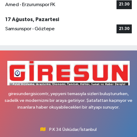
Amed - Erzurumspor FK
21:30
17 Ağustos, Pazartesi
Samsunspor - Göztepe
21:30
giresundergisicomtr, yepyeni temasıyla sizleri buluştururken,
sadelik ve modernizmi bir araya getiriyor. Şatafattan kaçınıyor ve
insanlara haber okuyabilecekleri bir altyapı sunuyor.
P.K 34 Üsküdar/İstanbul