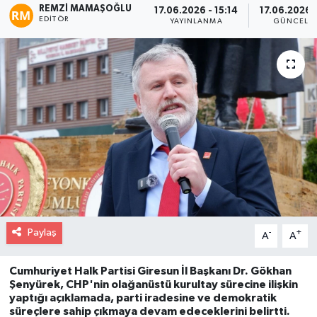
REMZI MAMAŞOĞLU
17.06.2026 - 15:14
17.06.2026 -
EDITÖR
YAYINLANMA
GÜNCELL
Paylaş
-
+
A
A
Cumhuriyet Halk Partisi Giresun İl Başkanı Dr. Gökhan
Şenyürek, CHP'nin olağanüstü kurultay sürecine ilişkin
yaptığı açıklamada, parti iradesine ve demokratik
süreçlere sahip çıkmaya devam edeceklerini belirtti.