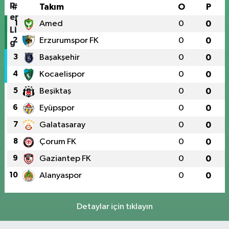
#
Takım
O
P
1
Amed
0
0
2
Erzurumspor FK
0
0
3
Başakşehir
0
0
4
Kocaelispor
0
0
5
Beşiktaş
0
0
6
Eyüpspor
0
0
7
Galatasaray
0
0
8
Çorum FK
0
0
9
Gaziantep FK
0
0
10
Alanyaspor
0
0
Detaylar için tıklayın