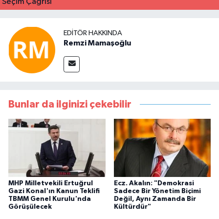
EDITÖR HAKKINDA
Remzi Mamaşoğlu
Bunlar da ilginizi çekebilir
MHP Milletvekili Ertuğrul
Ecz. Akalın: "Demokrasi
Gazi Konal'ın Kanun Teklifi
Sadece Bir Yönetim Biçimi
TBMM Genel Kurulu'nda
Değil, Aynı Zamanda Bir
Görüşülecek
Kültürdür"